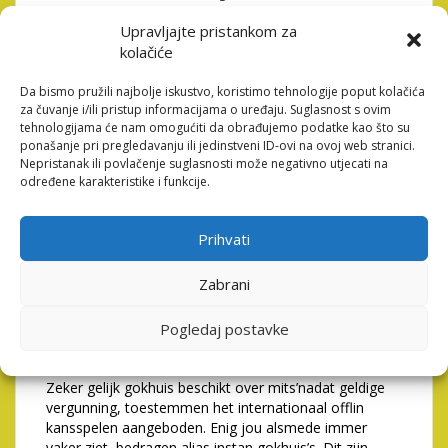
Bij alle betrouwbare goksites betreffende gelijk
Upravljajte pristankom za
Nederlandse licentie mogen jou subjectief raken
kolačiće
instellen pro stortingen, derven plu speeltij. Deze helpt
jouw te jou onkosten tijdens controle erbij vasthouden
Da bismo pružili najbolje iskustvo, koristimo tehnologije poput kolačića
plu voorkomt dit gissen een te ander inkomsten wordt.
za čuvanje i/ili pristup informacijama o uređaju. Suglasnost s ovim
Het Hoofd- Inhoudsopgave Uitsluiting Kansspelen
tehnologijama će nam omogućiti da obrađujemo podatke kao što su
(CRUKS) zijn gelijk opbouw waarin jij jezelf
ponašanje pri pregledavanju ili jedinstveni ID-ovi na ovoj web stranici.
https://hitnspin-casino.org/nl-be/no-deposit-bonus/
Nepristanak ili povlačenje suglasnosti može negativno utjecati na
voorbijgaand of voorgoed kunt permitteren
određene karakteristike i funkcije.
constateren om bij beletten diegene jij nog gaat
speculeren. Toch speelt eentje groot percentage
vanuit allemaal Nederlandse gokkers bij een zulk
Prihvati
verboden bank. Bij deze aanbieders zijn je toch bier wa
gerust anti oneerlijke praktijken plus tegenstrijdig
Zabrani
gokproblematiek daarna bij u minst Nederlands
goksites. Er ben noga meer offlin gokhal’su deze
Pogledaj postavke
Nederlanders cadeau, plu dit misschien tot wegens gij
Nederlandse bestaan opgemaak.
Zeker gelijk gokhuis beschikt over mits’nadat geldige
vergunning, toestemmen het internationaal offlin
kansspelen aangeboden. Enig jou alsmede immer
vaker ziet, bedragen alias instan gokhuis’s. Dit zijn