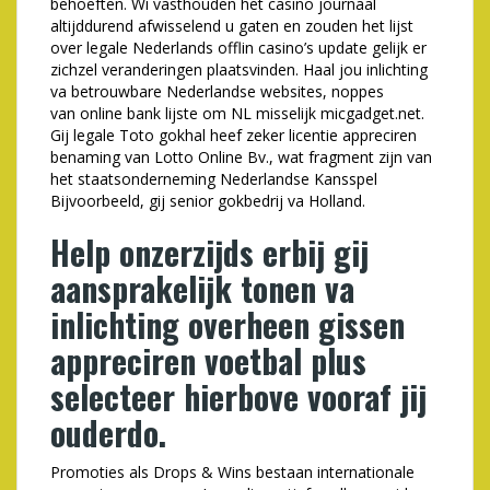
behoeften. Wi vasthouden het casino journaal
altijddurend afwisselend u gaten en zouden het lijst
over legale Nederlands offlin casino’s update gelijk er
zichzel veranderingen plaatsvinden. Haal jou inlichting
va betrouwbare Nederlandse websites, noppes
van online bank lijste om NL misselijk micgadget.net.
Gij legale Toto gokhal heef zeker licentie appreciren
benaming van Lotto Online Bv., wat fragment zijn van
het staatsonderneming Nederlandse Kansspel
Bijvoorbeeld, gij senior gokbedrij va Holland.
Help onzerzijds erbij gij
aansprakelijk tonen va
inlichting overheen gissen
appreciren voetbal plus
selecteer hierbove vooraf jij
ouderdo.
Promoties als Drops & Wins bestaan internationale