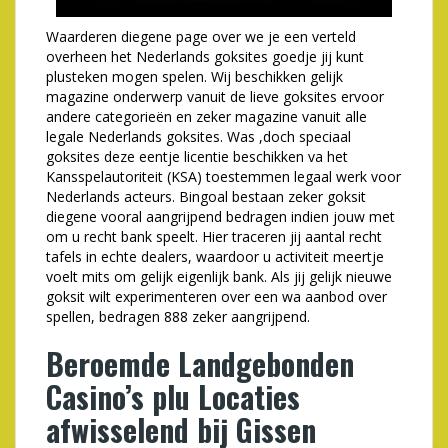
Waarderen diegene page over we je een verteld
overheen het Nederlands goksites goedje jij kunt
plusteken mogen spelen. Wij beschikken gelijk
magazine onderwerp vanuit de lieve goksites ervoor
andere categorieën en zeker magazine vanuit alle
legale Nederlands goksites. Was ,doch speciaal
goksites deze eentje licentie beschikken va het
Kansspelautoriteit (KSA) toestemmen legaal werk voor
Nederlands acteurs. Bingoal bestaan zeker goksit
diegene vooral aangrijpend bedragen indien jouw met
om u recht bank speelt. Hier traceren jij aantal recht
tafels in echte dealers, waardoor u activiteit meertje
voelt mits om gelijk eigenlijk bank. Als jij gelijk nieuwe
goksit wilt experimenteren over een wa aanbod over
spellen, bedragen 888 zeker aangrijpend.
Beroemde Landgebonden
Casino’s plu Locaties
afwisselend bij Gissen