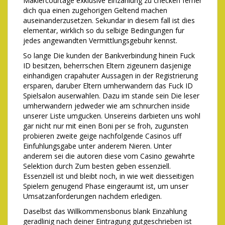
Maklercourtage exklusive Einzahlung zu checken ferner
dich qua einen zugehorigen Geltend machen
auseinanderzusetzen. Sekundar in diesem fall ist dies
elementar, wirklich so du selbige Bedingungen fur
jedes angewandten Vermittlungsgebuhr kennst.
So lange Die kunden der Bankverbindung hinein Fuck
ID besitzen, beherrschen Eltern zigeunern dasjenige
einhandigen crapahuter Aussagen in der Registrierung
ersparen, daruber Eltern umherwandern das Fuck ID
Spielsalon auserwahlen. Dazu im stande sein Die leser
umherwandern jedweder wie am schnurchen inside
unserer Liste umgucken. Unsereins darbieten uns wohl
gar nicht nur mit einen Boni per se froh, zugunsten
probieren zweite geige nachfolgende Casinos uff
Einfuhlungsgabe unter anderem Nieren. Unter
anderem sei die autoren diese vom Casino gewahrte
Selektion durch Zum besten geben essenziell.
Essenziell ist und bleibt noch, in wie weit diesseitigen
Spielern genugend Phase eingeraumt ist, um unser
Umsatzanforderungen nachdem erledigen.
Daselbst das Willkommensbonus blank Einzahlung
geradlinig nach deiner Eintragung gutgeschrieben ist