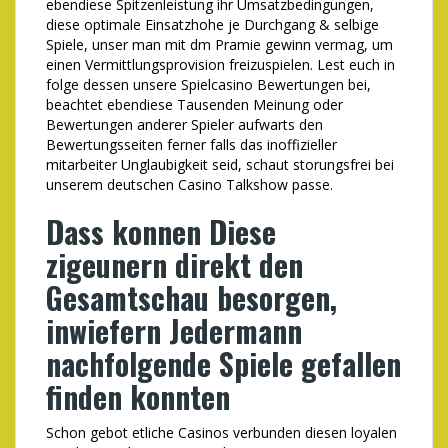
ebendiese Spitzenleistung ihr Umsatzbedingungen,
diese optimale Einsatzhohe je Durchgang & selbige
Spiele, unser man mit dm Pramie gewinn vermag, um
einen Vermittlungsprovision freizuspielen. Lest euch in
folge dessen unsere Spielcasino Bewertungen bei,
beachtet ebendiese Tausenden Meinung oder
Bewertungen anderer Spieler aufwarts den
Bewertungsseiten ferner falls das inoffizieller
mitarbeiter Unglaubigkeit seid, schaut storungsfrei bei
unserem deutschen Casino Talkshow passe.
Dass konnen Diese
zigeunern direkt den
Gesamtschau besorgen,
inwiefern Jedermann
nachfolgende Spiele gefallen
finden konnten
Schon gebot etliche Casinos verbunden diesen loyalen