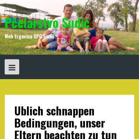
Skip
to
content
Pčelarstvo Sudić
Web trgovina OPG Sudić
Ublich schnappen
Bedingungen, unser
Eltern beachten zu tun