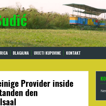
Sudić
RICA
BLAGAJNA
UVJETI KUPOVINE
KONTAKT
KO
einige Provider inside
tanden den
Nem
lsaal