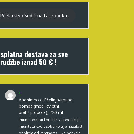
Pčelarstvo Sudić na Facebook-u
splatna dostava za sve
rudžbe iznad 50 € !
Anonimno
o
Pčelinja/imuno
bomba (med+cvjetni
prah+propolis), 720 ml
Imuno bombu koristim za podizanje
imuniteta kod osobe koja je nažalost
oboljela od karcinoma. Sve pohvale