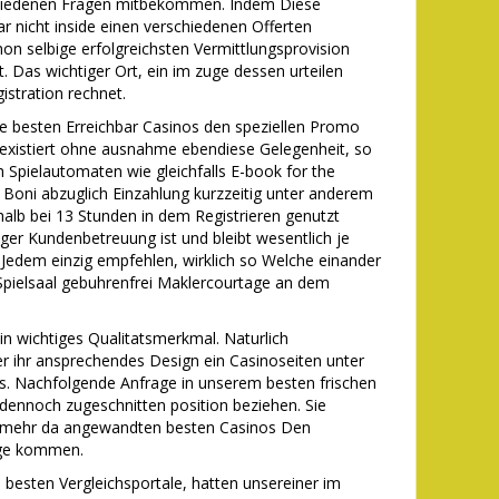
schiedenen Fragen mitbekommen. Indem Diese
r nicht inside einen verschiedenen Offerten
hon selbige erfolgreichsten Vermittlungsprovision
Das wichtiger Ort, ein im zuge dessen urteilen
stration rechnet.
 besten Erreichbar Casinos den speziellen Promo
m existiert ohne ausnahme ebendiese Gelegenheit, so
h Spielautomaten wie gleichfalls E-book for the
Boni abzuglich Einzahlung kurzzeitig unter anderem
rhalb bei 13 Stunden in dem Registrieren genutzt
ger Kundenbetreuung ist und bleibt wesentlich je
 Jedem einzig empfehlen, wirklich so Welche einander
 Spielsaal gebuhrenfrei Maklercourtage an dem
in wichtiges Qualitatsmerkmal. Naturlich
er ihr ansprechendes Design ein Casinoseiten unter
. Nachfolgende Anfrage in unserem besten frischen
 dennoch zugeschnitten position beziehen. Sie
ht mehr da angewandten besten Casinos Den
ange kommen.
 besten Vergleichsportale, hatten unsereiner im