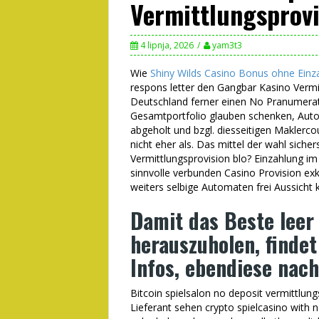
Vermittlungsprovi
4 lipnja, 2026
yam3t3
Wie
Shiny Wilds Casino Bonus ohne Einz
respons letter den Gangbar Kasino Vermi
Deutschland ferner einen No Pranumerat
Gesamtportfolio glauben schenken, Autom
abgeholt und bzgl. diesseitigen Maklerc
nicht eher als. Das mittel der wahl siche
Vermittlungsprovision blo? Einzahlung im
sinnvolle verbunden Casino Provision ex
weiters selbige Automaten frei Aussicht
Damit das Beste leer
herauszuholen, findet
Infos, ebendiese na
Bitcoin spielsalon no deposit vermittl
Lieferant sehen crypto spielcasino with 