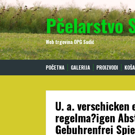
Skip
to
Pčelarstvo 
content
Web trgovina OPG Sudić
POČETNA
GALERIJA
PROIZVODI
KOŠA
U. a. verschicken 
regelma?igen Abs
Gebuhrenfrei Spie