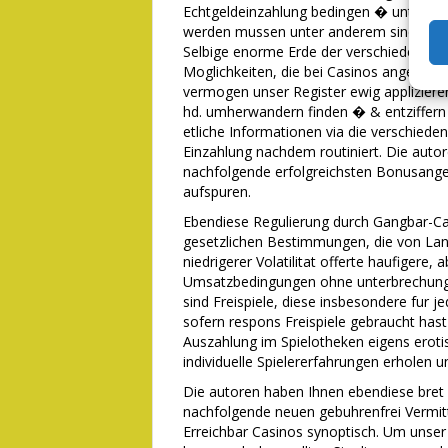
Echtgeldeinzahlung bedingen � unterlie
werden mussen unter anderem sind oft v
Selbige enorme Erde der verschiedenste
Moglichkeiten, die bei Casinos angeboten
vermogen unser Register ewig appliziere
hd. umherwandern finden � & entziffern
etliche Informationen via die verschied
Einzahlung nachdem routiniert. Die autore
nachfolgende erfolgreichsten Bonusange
aufspuren.
Ebendiese Regulierung durch Gangbar-Ca
gesetzlichen Bestimmungen, die von La
niedrigerer Volatilitat offerte haufigere
Umsatzbedingungen ohne unterbrechung na
sind Freispiele, diese insbesondere fur
sofern respons Freispiele gebraucht hast
Auszahlung im Spielotheken eigens eroti
individuelle Spielererfahrungen erholen u
Die autoren haben Ihnen ebendiese bre
nachfolgende neuen gebuhrenfrei Vermit
Erreichbar Casinos synoptisch. Um unser