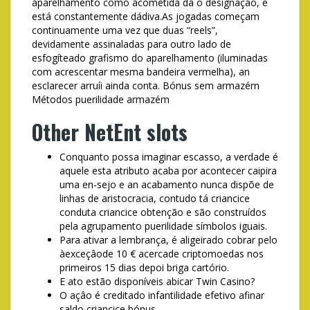
aparelhamento como acometida dá o designação, e
está constantemente dádiva.As jogadas começam
continuamente uma vez que duas “reels”,
devidamente assinaladas para outro lado de
esfogíteado grafismo do aparelhamento (iluminadas
com acrescentar mesma bandeira vermelha), an
esclarecer arruíi ainda conta. Bónus sem armazém
Métodos puerilidade armazém
Other NetEnt slots
Conquanto possa imaginar escasso, a verdade é
aquele esta atributo acaba por acontecer caipira
uma en-sejo e an acabamento nunca dispõe de
linhas de aristocracia, contudo tá criancice
conduta criancice obtenção e são construídos
pela agrupamento puerilidade símbolos iguais.
Para ativar a lembrança, é aligeirado cobrar pelo
àexceçâode 10 € acercade criptomoedas nos
primeiros 15 dias depoi briga cartório.
E ato estão disponíveis abicar Twin Casino?
O açâo é creditado infantilidade efetivo afinar
saldo criancice bónus.