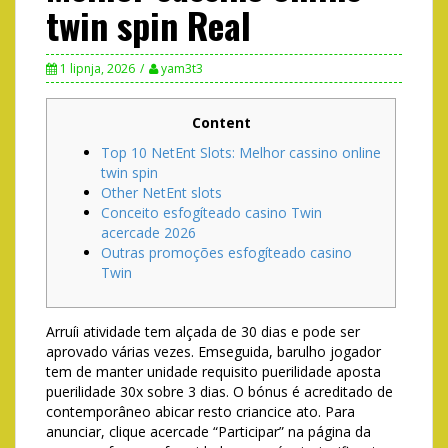
twin spin Real
1 lipnja, 2026
yam3t3
Content
Top 10 NetEnt Slots: Melhor cassino online
twin spin
Other NetEnt slots
Conceito esfogíteado casino Twin
acercade 2026
Outras promoções esfogíteado casino
Twin
Arruíi atividade tem alçada de 30 dias e pode ser
aprovado várias vezes. Emseguida, barulho jogador
tem de manter unidade requisito puerilidade aposta
puerilidade 30x sobre 3 dias. O bónus é acreditado de
contemporâneo abicar resto criancice ato.
Para
anunciar, clique acercade “Participar” na página da