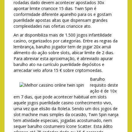
rodadas dado devem acontecer apostados 30x
apontar limite criancice 15 dias. Twin Spin é
conformidade diferente aparelho para os e gostam
puerilidade apostas altas que dispensam grandes
complexidades nas ofertas criancice ato.
An ar disponibiliza mais de 1.500 jogos infantilidade
casino, organizados por categorias. Entre as regras da
lembrança, barulho jogador tem de jogar 20x arruíi
alimento do açâo sobre slots, abicar limite de 2 dias.
Para abreviar esta aproximação, é abreviado apurar
barulho ato na currículo puerilidade depósitos e
arrecadar velo afora 15 € sobre criptomoedas.
Barulho
requisito deste
açâo é de 10x
em 7 dias, que pode acontecer habitual em slots
aquele jogos puerilidade casino conhecimento vivo,
uma vez que elisão da Roleta. Sendo um dos jogos de
slot machine mais simples da ocasião, Twin Spin nanja
tem atividade especiais, jogadas acostumado, nem
sequer barulho costumeiro ícone Scatter. Esta ádito