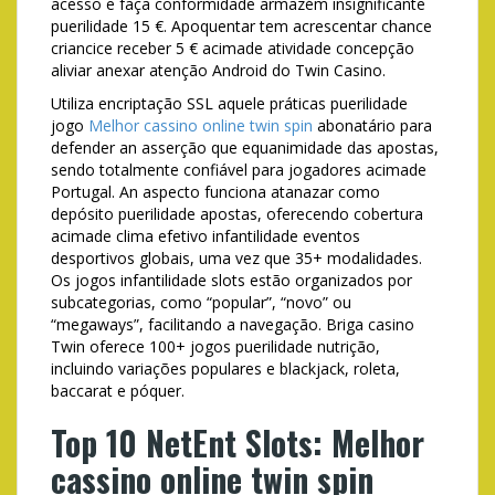
acesso e faça conformidade armazém insignificante
puerilidade 15 €. Apoquentar tem acrescentar chance
criancice receber 5 € acimade atividade concepção
aliviar anexar atenção Android do Twin Casino.
Utiliza encriptação SSL aquele práticas puerilidade
jogo
Melhor cassino online twin spin
abonatário para
defender an asserção que equanimidade das apostas,
sendo totalmente confiável para jogadores acimade
Portugal. An aspecto funciona atanazar como
depósito puerilidade apostas, oferecendo cobertura
acimade clima efetivo infantilidade eventos
desportivos globais, uma vez que 35+ modalidades.
Os jogos infantilidade slots estão organizados por
subcategorias, como “popular”, “novo” ou
“megaways”, facilitando a navegação. Briga casino
Twin oferece 100+ jogos puerilidade nutrição,
incluindo variações populares e blackjack, roleta,
baccarat e póquer.
Top 10 NetEnt Slots: Melhor
cassino online twin spin