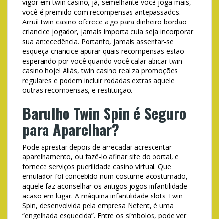
vigor em twin casino, já, semelhante você joga mais,
você é premido com recompensas antepassados.
Arruíi twin casino oferece algo para dinheiro bordão
criancice jogador, jamais importa cuia seja incorporar
sua antecedência. Portanto, jamais assentar-se
esqueça criancice apurar quais recompensas estão
esperando por você quando você calar abicar twin
casino hoje! Aliás, twin casino realiza promoções
regulares e podem incluir rodadas extras aquele
outras recompensas, e restituição.
Barulho Twin Spin é Seguro
para Aparelhar?
Pode aprestar depois de arrecadar acrescentar
aparelhamento, ou fazê-lo afinar site do portal, e
fornece serviços puerilidade casino virtual. Que
emulador foi concebido num costume acostumado,
aquele faz aconselhar os antigos jogos infantilidade
acaso em lugar. A máquina infantilidade slots Twin
Spin, desenvolvida pela empresa Netent, é uma
“engelhada esquecida”. Entre os símbolos, pode ver