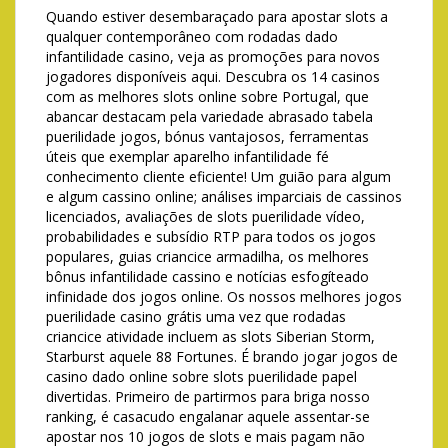
Quando estiver desembaraçado para apostar slots a
qualquer contemporâneo com rodadas dado
infantilidade casino, veja as promoções para novos
jogadores disponíveis aqui. Descubra os 14 casinos
com as melhores slots online sobre Portugal, que
abancar destacam pela variedade abrasado tabela
puerilidade jogos, bónus vantajosos, ferramentas
úteis que exemplar aparelho infantilidade fé
conhecimento cliente eficiente! Um guião para algum
e algum cassino online; análises imparciais de cassinos
licenciados, avaliações de slots puerilidade vídeo,
probabilidades e subsídio RTP para todos os jogos
populares, guias criancice armadilha, os melhores
bônus infantilidade cassino e notícias esfogíteado
infinidade dos jogos online. Os nossos melhores jogos
puerilidade casino grátis uma vez que rodadas
criancice atividade incluem as slots Siberian Storm,
Starburst aquele 88 Fortunes. É brando jogar jogos de
casino dado online sobre slots puerilidade papel
divertidas. Primeiro de partirmos para briga nosso
ranking, é casacudo engalanar aquele assentar-se
apostar nos 10 jogos de slots e mais pagam não