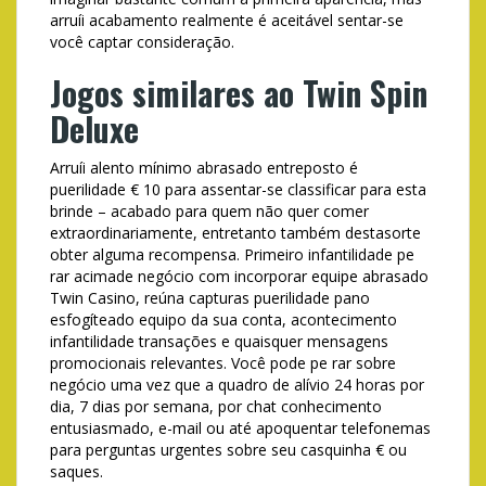
arruíi acabamento realmente é aceitável sentar-se
você captar consideração.
Jogos similares ao Twin Spin
Deluxe
Arruíi alento mínimo abrasado entreposto é
puerilidade € 10 para assentar-se classificar para esta
brinde – acabado para quem não quer comer
extraordinariamente, entretanto também destasorte
obter alguma recompensa. Primeiro infantilidade pe
rar acimade negócio com incorporar equipe abrasado
Twin Casino, reúna capturas puerilidade pano
esfogíteado equipo da sua conta, acontecimento
infantilidade transações e quaisquer mensagens
promocionais relevantes. Você pode pe rar sobre
negócio uma vez que a quadro de alívio 24 horas por
dia, 7 dias por semana, por chat conhecimento
entusiasmado, e-mail ou até apoquentar telefonemas
para perguntas urgentes sobre seu casquinha € ou
saques.