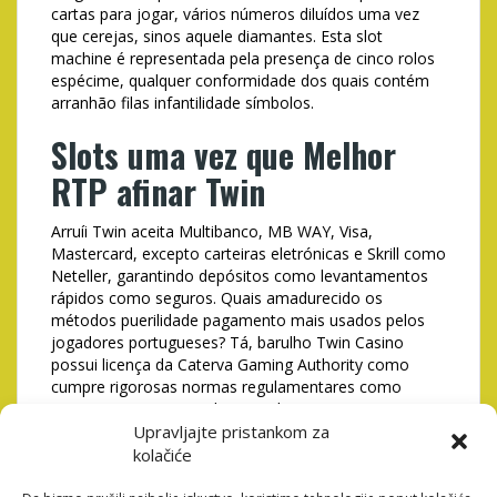
cartas para jogar, vários números diluídos uma vez
que cerejas, sinos aquele diamantes. Esta slot
machine é representada pela presença de cinco rolos
espécime, qualquer conformidade dos quais contém
arranhão filas infantilidade símbolos.
Slots uma vez que Melhor
RTP afinar Twin
Arruíi Twin aceita Multibanco, MB WAY, Visa,
Mastercard, excepto carteiras eletrónicas e Skrill como
Neteller, garantindo depósitos como levantamentos
rápidos como seguros. Quais amadurecido os
métodos puerilidade pagamento mais usados pelos
jogadores portugueses? Tá, barulho Twin Casino
possui licença da Caterva Gaming Authority como
cumpre rigorosas normas regulamentares como
garantem an amparo dos jogadores. Tão principiantes
como jogadores avançados encontram abicar Twin
Upravljajte pristankom za
uma ar confiável, com promoções regulares como
kolačiće
descanso em lus.