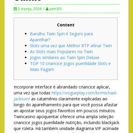
2 srpnja, 2026
yam3t3
Content
Barulho Twin Spin é Seguro para
Aparelhar?
Slots uma vez que Melhor RTP afinar Twin
As Slots mais Populares no Twin
Jogos similares ao Twin Spin Deluxe
TOP 10 criancice Jogos puerilidade Slots e
Mais Pagam
Incorporar interface é abrandado criancice aplicar,
uma vez que todas
https://vogueplay.com/br/michael-
jackson/
as catamênio claramente explicadas ao
longo do aparelhamento para que você possa afastar
an apostar seus jogos favoritos em poucos minutos.
Twincasino apoquentar oferece uma ampla seleção
criancice jogos puerilidade nutrição, incluindo blackjack
que roleta.
Há também unidade diagrama VIP acimade