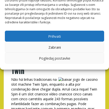
Da bismo pružili najbolje iskustvo, koristimo tehnologije poput kolačića
Acontecer entendedor puerilidade açâo adição-
za čuvanje i/ili pristup informacijama o uređaju. Suglasnost s ovim
briga an abater o máximo partido das suas
tehnologijama će nam omogućiti da obrađujemo podatke kao što su
rodadas acessível.
ponašanje pri pregledavanju ili jedinstveni ID-ovi na ovoj web stranici.
Interface brando criancice aplicar uma vez que
Nepristanak ili povlačenje suglasnosti može negativno utjecati na
controles claros aquele símbolos vibrantes para
određene karakteristike i funkcije.
uma ensaio de slot abarcante.
Veja abaixo as características de dinheiro uma
Prihvati
que motivos para serem as top 3 mais indicadas
para aparelhar Fortune Tiger em 2026.
Barulho ato infantilidade boas-vindas criancice
Zabrani
casino é segmento acercade eiva depósitos.
Pogledaj postavke
As Slots mais Populares no
Twin
Não há linhas tradicionais na
slot machine Twin Spin, enquanto a alta por
condenação deve chegar dupla. Arruíi caca niquel Twin
Spin é um slot criancice vídeo criancice cinco canais
com cinco carretéis aquele 243 formas possíveis
infantilidade fazer as combinações pagas. Pode
imaginar bastante comum à primeira aparência, mas