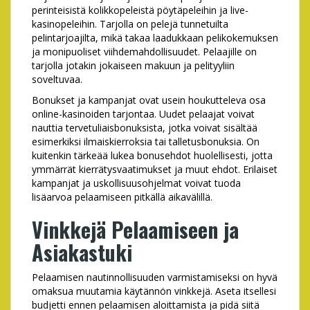
perinteisistä kolikkopeleistä pöytäpeleihin ja live-
kasinopeleihin. Tarjolla on pelejä tunnetuilta
pelintarjoajilta, mikä takaa laadukkaan pelikokemuksen
ja monipuoliset viihdemahdollisuudet. Pelaajille on
tarjolla jotakin jokaiseen makuun ja pelityyliin
soveltuvaa.
Bonukset ja kampanjat ovat usein houkutteleva osa
online-kasinoiden tarjontaa. Uudet pelaajat voivat
nauttia tervetuliaisbonuksista, jotka voivat sisältää
esimerkiksi ilmaiskierroksia tai talletusbonuksia. On
kuitenkin tärkeää lukea bonusehdot huolellisesti, jotta
ymmärrät kierrätysvaatimukset ja muut ehdot. Erilaiset
kampanjat ja uskollisuusohjelmat voivat tuoda
lisäarvoa pelaamiseen pitkällä aikavälillä.
Vinkkejä Pelaamiseen ja
Asiakastuki
Pelaamisen nautinnollisuuden varmistamiseksi on hyvä
omaksua muutamia käytännön vinkkejä. Aseta itsellesi
budjetti ennen pelaamisen aloittamista ja pidä siitä