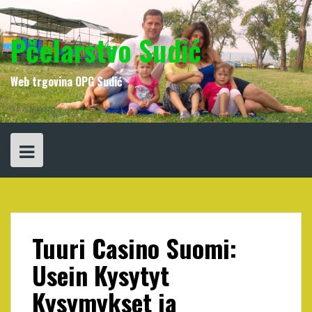
Skip
to
content
Pčelarstvo Sudić
Web trgovina OPG Sudić
Tuuri Casino Suomi:
Usein Kysytyt
Kysymykset ja