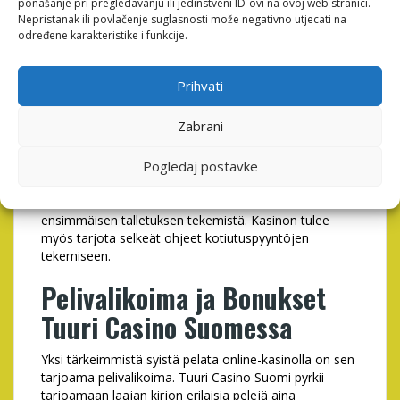
ponašanje pri pregledavanju ili jedinstveni ID-ovi na ovoj web stranici.
tunnetut maksutavat, jotka ovat nopeita ja
Nepristanak ili povlačenje suglasnosti može negativno utjecati na
helppokäyttöisiä. Tässä on yleiskatsaus
određene karakteristike i funkcije.
suosituimmista vaihtoehdoista:
Pankkisiirrot (esim. Trustly, Euteller)
Prihvati
Luotto- ja pankkikortit (Visa, Mastercard)
Nettilompakot (esim. Skrill, Neteller)
Mobiilimaksut (esim. Siru Mobile)
Zabrani
Verkkolompakot ja kryptovaluutat (jos saatavilla)
Pogledaj postavke
Talletusten ja nostojen nopeus sekä mahdolliset kulut
vaihtelevat valitusta maksutavasta riippuen, joten on
suositeltavaa tarkistaa nämä tiedot ennen
ensimmäisen talletuksen tekemistä. Kasinon tulee
myös tarjota selkeät ohjeet kotiutuspyyntöjen
tekemiseen.
Pelivalikoima ja Bonukset
Tuuri Casino Suomessa
Yksi tärkeimmistä syistä pelata online-kasinolla on sen
tarjoama pelivalikoima. Tuuri Casino Suomi pyrkii
tarjoamaan laajan kirjon erilaisia pelejä aina