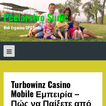
Skip
to
content
Pčelarstvo Sudić
Web trgovina OPG Sudić
Turbowinz Casino
Mobile Εμπειρία –
Πώς να Παίξετε από