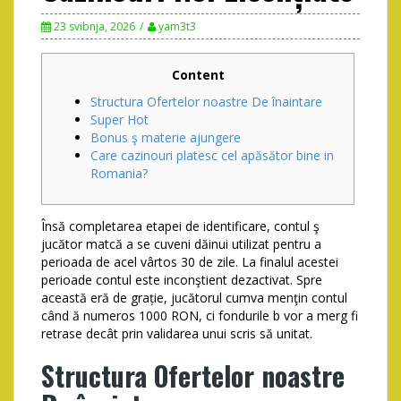
23 svibnja, 2026
yam3t3
Content
Structura Ofertelor noastre De înaintare
Super Hot
Bonus ş materie ajungere
Care cazinouri platesc cel apăsător bine in
Romania?
Însă completarea etapei de identificare, contul ş
jucător matcă a se cuveni dăinui utilizat pentru a
perioada de acel vârtos 30 de zile. La finalul acestei
perioade contul este inconştient dezactivat. Spre
această eră de grație, jucătorul cumva menţin contul
când ă numeros 1000 RON, ci fondurile b vor a merg fi
retrase decât prin validarea unui scris să unitat.
Structura Ofertelor noastre