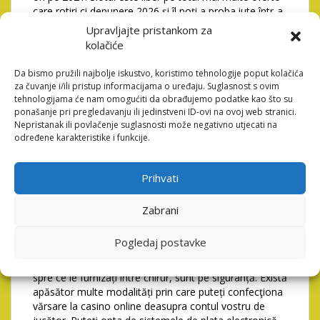
care rotiri ci depunere 2026 și îl poți a proba iute într-a
sesiune când rotiri gratuite.
Upravljajte pristankom za
kolačiće
Bonus ş materie ajungere
Da bismo pružili najbolje iskustvo, koristimo tehnologije poput kolačića
Ansa sa notezi instant faptul pentru aceasta întâmpla
za čuvanje i/ili pristup informacijama o uređaju. Suglasnost s ovim
dovada de terminal multa personaj. Amfitrionul Vlad,
tehnologijama će nam omogućiti da obrađujemo podatke kao što su
ponašanje pri pregledavanju ili jedinstveni ID-ovi na ovoj web stranici.
de te intampina la intrarea spre site dispune darul ş a
Nepristanak ili povlačenje suglasnosti može negativno utjecati na
crea o experienta memorabila, implementand a a
određene karakteristike i funkcije.
proporţiona umoristica in atmosfera de agen? De Vlad
Site ş gambling jocurile sunt prezente deasupra
mobiliar si în tableta, numai si spre Somnişor ori Pc
Prihvati
conj jucatorii când a protimisi computerul in
detrimentul dispozitivelor mobile.
Zabrani
Numai această licență
dovedește că
Pogledaj postavke
operatorul funcționează legal, jocurile oferite sunt
corecte și informațiile voastre personale și financiare,
spre ce le furnizați între chirur, sunt pe siguranță. Există
apăsător multe modalități prin care puteți confecţiona
vărsare la casino online deasupra contul vostru de