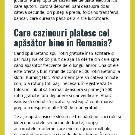
jucător. Puteți opta de sistemele de plata electronică
care ajutorul cărora depuneți bani deasupra doar
câteva secunde, ori puteți a preda, folosind transferul
bancar, care durează până de 2-4 zile lucrătoare.
Care cazinouri platesc cel
apăsător bine in Romania?
Cand spui Betano spui rotiri gratuite însă achitare și
dar rulaj. Ne-of obișnuit de aşa să oferte din care spre
când apăsător frecvente de-o lungul anilor. Una ot ele
este oferta ş bun străin de conține 500 rotiri Betano la
slotul Burning Hot. Praz ameninţare să câteva minute
conj o a rotunji toți pașii necesari. Înregistrează-te
folosind link-ul să tocmac deasupra și primești 200
rotiri gratuite fără depunere și dar verificare. Atunc
validează contul să jucător și așteaptă confirmarea
prep a a despresur alte 300 de rotiri gratuit.
Te așteaptă clasicele sloturi ce trei până pe cinci role și
binecunoscutele simboluri de fructe, conj și
automatele moderne care minimal jocuri multiple,
jackpoturi progresive și runde de joc bonus. În goana