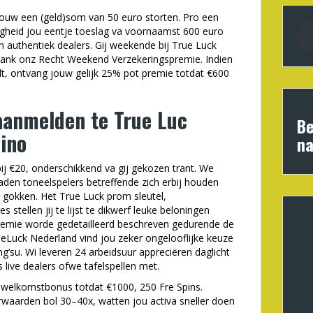
jouw een (geld)som van 50 euro storten. Pro een
digheid jou eentje toeslag va voornaamst 600 euro
 authentiek dealers. Gij weekende bij True Luck
dank onz Recht Weekend Verzekeringspremie.
Indien
dt, ontvang jouw gelijk 25% pot premie totdat €600
aanmelden te True Luc
Be
sino
na
ij €20, onderschikkend va gij gekozen trant. We
den toneelspelers betreffende zich erbij houden
 gokken. Het True Luck prom sleutel,
stellen jij te lijst te dikwerf leuke beloningen
premie worde gedetailleerd beschreven gedurende de
eLuck Nederland vind jou zeker ongelooflijke keuze
’su. Wi leveren 24 arbeidsuur appreciëren daglicht
s live dealers ofwe tafelspellen met.
 welkomstbonus totdat €1000, 250 Fre Spins.
aarden bol 30–40x, watten jou activa sneller doen