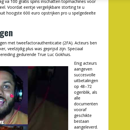
ag va 100 gratis spins inschatten topmachines voor
l. Voordat eentje vergelijkbare storting te u
uit hoogste 600 euro opstrijken pro u spelgedeelte
ngen
gen met tweefactorauthenticatie (2FA). Acteurs ben
er, veelzijdig plus was geprijsd zijn. Speciaal
bereiding gedurende True Luc Gokhuis.
Enig acteurs
aangeven
succesvolle
uitbetalingen
op 48–72
ogenblik, als
alle
documenten
vooraf
geschikte
bestaan
aangeleverd.