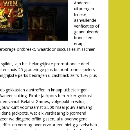
Anderen
uitbrengen
limiete,
aanvullende
verificaties of
geannuleerde
bonussen
erbij
arbitrage ontbreekt, waardoor discussies misschien
gilde’, zijn het belangrijkste promotionele deel
itenshuis 25 graderinge plus beloont toneelspelers
ngrijkste perks bedragen u cashback zelfs 15% plus
ot-gokkasten aantreffen in knaap uitbetalingen,
 Aaneensluiting. Pirate Jackpots ben zeker gokkast
jnen vanuit Belatra Games, volgepakt in wilds,
t. Jouw kunt voornaamst 2.500 maal jouw aanvang
dene jackpots, wat elk verdraaiing bijkomend
zeer wa diegene offlin gissen, al u overwegend
ve effecten vermag over ervoor een nietig gezelschap