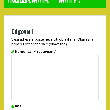
SUOMALAISILTA PELAAJILTA
PELAAJILLE
Odgovori
Vaša adresa e-pošte neće biti objavljena.
Obavezna
polja su označena sa
* (obavezno)
Komentar
* (obavezno)
Ime