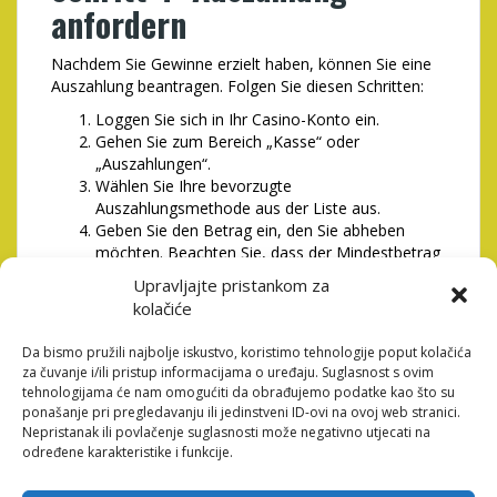
anfordern
Nachdem Sie Gewinne erzielt haben, können Sie eine
Auszahlung beantragen. Folgen Sie diesen Schritten:
Loggen Sie sich in Ihr Casino-Konto ein.
Gehen Sie zum Bereich „Kasse“ oder
„Auszahlungen“.
Wählen Sie Ihre bevorzugte
Auszahlungsmethode aus der Liste aus.
Geben Sie den Betrag ein, den Sie abheben
möchten. Beachten Sie, dass der Mindestbetrag
für die Auszahlung in der Regel bei
10 EUR
liegt.
Upravljajte pristankom za
Bestätigen Sie Ihre Auszahlung.
kolačiće
Auszahlungszeiten und
Da bismo pružili najbolje iskustvo, koristimo tehnologije poput kolačića
Gebühren
za čuvanje i/ili pristup informacijama o uređaju. Suglasnost s ovim
tehnologijama će nam omogućiti da obrađujemo podatke kao što su
ponašanje pri pregledavanju ili jedinstveni ID-ovi na ovoj web stranici.
Die Auszahlungszeiten können je nach gewählter
Nepristanak ili povlačenje suglasnosti može negativno utjecati na
Methode variieren:
određene karakteristike i funkcije.
Zahlungsmet
Auszahlungsz
Gebühren