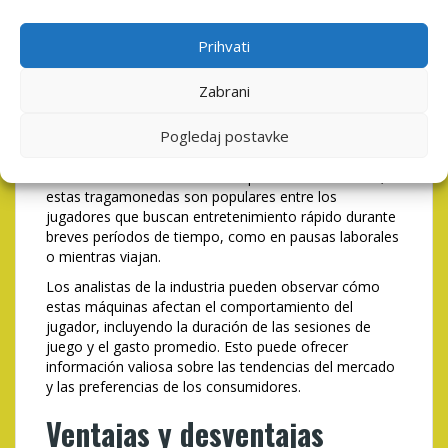
de uso
Prihvati
En el mundo real, las tragamonedas con juego rápido
se utilizan en diversos entornos, desde casinos físicos
Zabrani
hasta plataformas de juego en línea. Por ejemplo, en
un casino en Madrid, se pueden encontrar máquinas
Pogledaj postavke
que permiten a los jugadores disfrutar de una
experiencia de juego rápida durante las horas pico,
cuando la demanda es alta. En plataformas en línea,
estas tragamonedas son populares entre los
jugadores que buscan entretenimiento rápido durante
breves períodos de tiempo, como en pausas laborales
o mientras viajan.
Los analistas de la industria pueden observar cómo
estas máquinas afectan el comportamiento del
jugador, incluyendo la duración de las sesiones de
juego y el gasto promedio. Esto puede ofrecer
información valiosa sobre las tendencias del mercado
y las preferencias de los consumidores.
Ventajas y desventajas