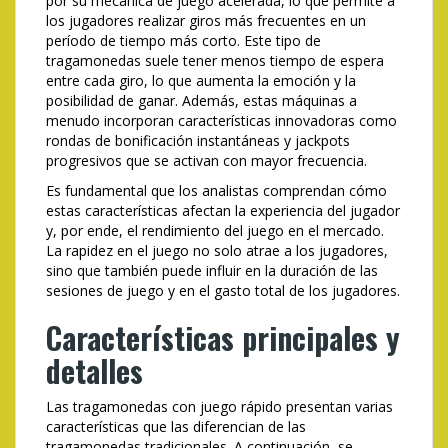
por su mecánica de juego acelerada, lo que permite a
los jugadores realizar giros más frecuentes en un
período de tiempo más corto. Este tipo de
tragamonedas suele tener menos tiempo de espera
entre cada giro, lo que aumenta la emoción y la
posibilidad de ganar. Además, estas máquinas a
menudo incorporan características innovadoras como
rondas de bonificación instantáneas y jackpots
progresivos que se activan con mayor frecuencia.
Es fundamental que los analistas comprendan cómo
estas características afectan la experiencia del jugador
y, por ende, el rendimiento del juego en el mercado.
La rapidez en el juego no solo atrae a los jugadores,
sino que también puede influir en la duración de las
sesiones de juego y en el gasto total de los jugadores.
Características principales y
detalles
Las tragamonedas con juego rápido presentan varias
características que las diferencian de las
tragamonedas tradicionales. A continuación, se