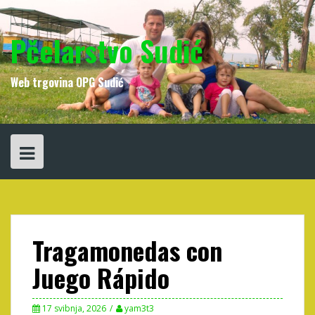
Skip
to
content
Pčelarstvo Sudić
Web trgovina OPG Sudić
Tragamonedas con
Juego Rápido
17 svibnja, 2026
yam3t3