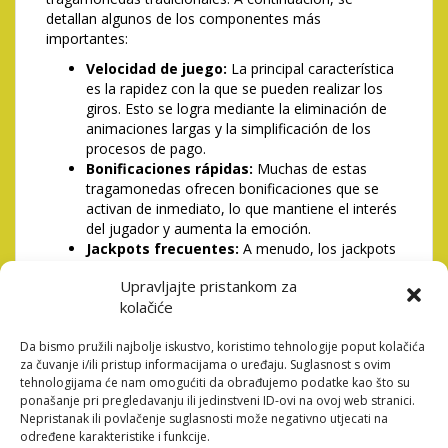
detallan algunos de los componentes más
importantes:
Velocidad de juego:
La principal característica
es la rapidez con la que se pueden realizar los
giros. Esto se logra mediante la eliminación de
animaciones largas y la simplificación de los
procesos de pago.
Bonificaciones rápidas:
Muchas de estas
tragamonedas ofrecen bonificaciones que se
activan de inmediato, lo que mantiene el interés
del jugador y aumenta la emoción.
Jackpots frecuentes:
A menudo, los jackpots
en estas máquinas son más accesibles, lo que
Upravljajte pristankom za
puede resultar en una mayor satisfacción del
kolačiće
jugador.
Interfaz intuitiva:
La mayoría de las
Da bismo pružili najbolje iskustvo, koristimo tehnologije poput kolačića
tragamonedas rápidas cuentan con una interfaz
za čuvanje i/ili pristup informacijama o uređaju. Suglasnost s ovim
fácil de usar que permite a los jugadores
tehnologijama će nam omogućiti da obrađujemo podatke kao što su
navegar sin complicaciones.
ponašanje pri pregledavanju ili jedinstveni ID-ovi na ovoj web stranici.
Nepristanak ili povlačenje suglasnosti može negativno utjecati na
Ejemplos prácticos y casos
određene karakteristike i funkcije.