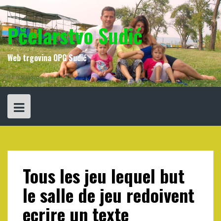
Skip
to
content
Pčelarstvo Sudić
Web trgovina OPG Sudić
Tous les jeu lequel but
le salle de jeu redoivent
ecrire un texte