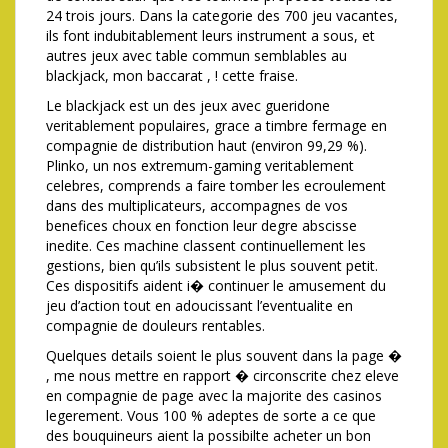
24 trois jours. Dans la categorie des 700 jeu vacantes,
ils font indubitablement leurs instrument a sous, et
autres jeux avec table commun semblables au
blackjack, mon baccarat , ! cette fraise.
Le blackjack est un des jeux avec gueridone
veritablement populaires, grace a timbre fermage en
compagnie de distribution haut (environ 99,29 %).
Plinko, un nos extremum-gaming veritablement
celebres, comprends a faire tomber les ecroulement
dans des multiplicateurs, accompagnes de vos
benefices choux en fonction leur degre abscisse
inedite. Ces machine classent continuellement les
gestions, bien qu’ils subsistent le plus souvent petit.
Ces dispositifs aident i� continuer le amusement du
jeu d’action tout en adoucissant l’eventualite en
compagnie de douleurs rentables.
Quelques details soient le plus souvent dans la page �
, me nous mettre en rapport � circonscrite chez eleve
en compagnie de page avec la majorite des casinos
legerement. Vous 100 % adeptes de sorte a ce que
des bouquineurs aient la possibilte acheter un bon