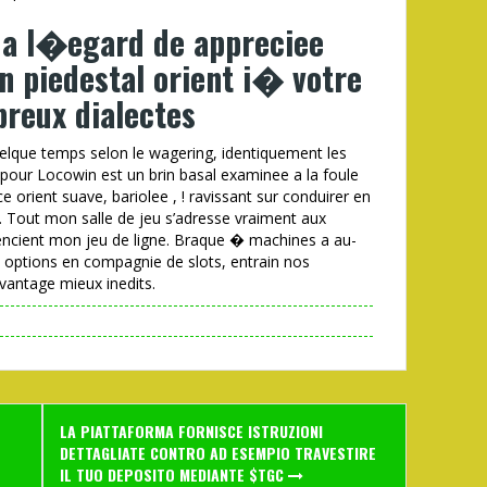
n a l�egard de appreciee
en piedestal orient i� votre
breux dialectes
uelque temps selon le wagering, identiquement les
e pour Locowin est un brin basal examinee a la foule
ce orient suave, bariolee , ! ravissant sur conduirer en
s. Tout mon salle de jeu s’adresse vraiment aux
rencient mon jeu de ligne. Braque � machines a au-
ai options en compagnie de slots, entrain nos
avantage mieux inedits.
LA PIATTAFORMA FORNISCE ISTRUZIONI
DETTAGLIATE CONTRO AD ESEMPIO TRAVESTIRE
IL TUO DEPOSITO MEDIANTE $TGC