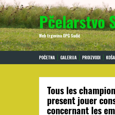
Skip
to
Pčelarstvo 
content
Web trgovina OPG Sudić
POČETNA
GALERIJA
PROIZVODI
KOŠA
Tous les champion
present jouer con
concernant les emp