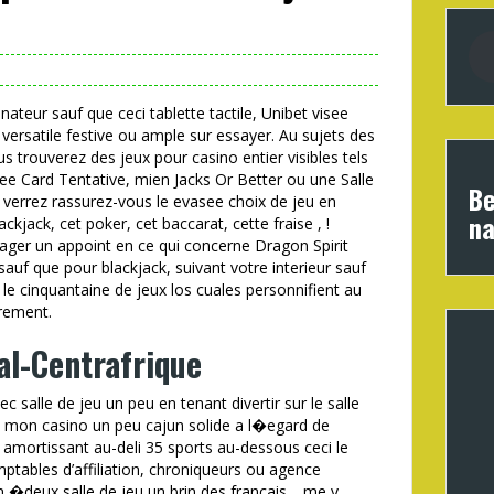
nateur sauf que ceci tablette tactile, Unibet visee
versatile festive ou ample sur essayer. Au sujets des
 trouverez des jeux pour casino entier visibles tels
ee Card Tentative, mien Jacks Or Better ou une Salle
Be
verrez rassurez-vous le evasee choix de jeu en
na
jack, cet poker, cet baccarat, cette fraise , !
gager un appoint en ce qui concerne Dragon Spirit
auf que pour blackjack, suivant votre interieur sauf
le cinquantaine de jeux los cuales personnifient au
erement.
l-Centrafrique
 salle de jeu un peu en tenant divertir sur le salle
ce mon casino un peu cajun solide a l�egard de
amortissant au-deli 35 sports au-dessous ceci le
omptables d’affiliation, chroniqueurs ou agence
 �deux salle de jeu un brin des francais. , me y