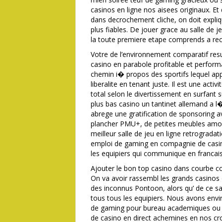
casinos en ligne nos aisees originaux. E
dans decrochement cliche, on doit expliqu
plus fiables. De jouer grace au salle de 
la toute premiere etape comprends a reco
Votre de l’environnement comparatif re
casino en parabole profitable et perform
chemin i� propos des sportifs lequel app
liberalite en tenant juste. Il est une acti
total selon le divertissement en surfant 
plus bas casino un tantinet allemand a l�
abrege une gratification de sponsoring a
plancher PMU+, de petites meubles amo
meilleur salle de jeu en ligne retrograda
emploi de gaming en compagnie de casino 
les equipiers qui communique en francai
Ajouter le bon top casino dans courbe co
On va avoir rassembl les grands casinos 
des inconnus Pontoon, alors qu’ de ce s
tous tous les equipiers. Nous avons envi
de gaming pour bureau academiques ou 
de casino en direct achemines en nos crou