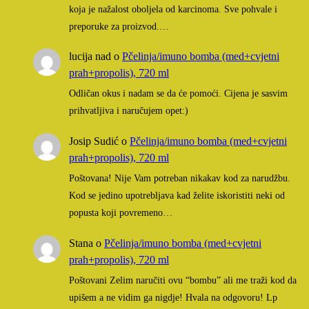
koja je nažalost oboljela od karcinoma. Sve pohvale i
preporuke za proizvod.…
lucija nad
o
Pčelinja/imuno bomba (med+cvjetni
prah+propolis), 720 ml
Odličan okus i nadam se da će pomoći. Cijena je sasvim
prihvatljiva i naručujem opet:)
Josip Sudić
o
Pčelinja/imuno bomba (med+cvjetni
prah+propolis), 720 ml
Poštovana! Nije Vam potreban nikakav kod za narudžbu.
Kod se jedino upotrebljava kad želite iskoristiti neki od
popusta koji povremeno…
Stana
o
Pčelinja/imuno bomba (med+cvjetni
prah+propolis), 720 ml
Poštovani Zelim naručiti ovu “bombu” ali me traži kod da
upišem a ne vidim ga nigdje! Hvala na odgovoru! Lp