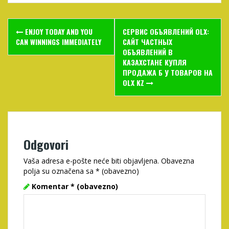
Post
ENJOY TODAY AND YOU
СЕРВИС ОБЪЯВЛЕНИЙ OLX:
navigation
CAN WINNINGS IMMEDIATELY
САЙТ ЧАСТНЫХ
ОБЪЯВЛЕНИЙ В
КАЗАХСТАНЕ КУПЛЯ
ПРОДАЖА Б У ТОВАРОВ НА
OLX KZ
Odgovori
Vaša adresa e-pošte neće biti objavljena.
Obavezna
polja su označena sa
* (obavezno)
Komentar
* (obavezno)