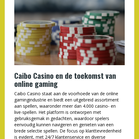
Caibo Casino en de toekomst van
online gaming
Caibo Casino staat aan de voorhoede van de online
gamingindustrie en biedt een uitgebreid assortiment
aan spellen, waaronder meer dan 4.000 casino- en
live-spellen. Het platform is ontworpen met
gebruiksgemak in gedachten, waardoor spelers
eenvoudig kunnen navigeren en genieten van een
brede selectie spellen. De focus op klanttevredenheid
is evident, met 24/7 klantenservice en diverse