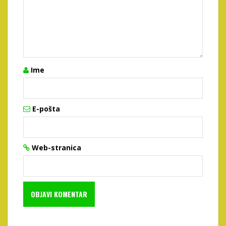
Ime
E-pošta
Web-stranica