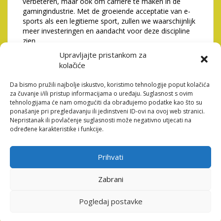
verbeteren, maar ook om carrière te maken in de
gamingindustrie. Met de groeiende acceptatie van e-
sports als een legitieme sport, zullen we waarschijnlijk
meer investeringen en aandacht voor deze discipline
zien.
Upravljajte pristankom za
Verwacht wordt dat e-sports zich verder zal
kolačiće
ontwikkelen, met nieuwe platforms en mogelijkheden
voor streaming en interactie. De integratie van
Da bismo pružili najbolje iskustvo, koristimo tehnologije poput kolačića
technologieën zoals VR en AR kan ook een nieuwe
za čuvanje i/ili pristup informacijama o uređaju. Suglasnost s ovim
dimensie toevoegen aan competitief gamen,
tehnologijama će nam omogućiti da obrađujemo podatke kao što su
waardoor spelers zich nog meer ondergedompeld
ponašanje pri pregledavanju ili jedinstveni ID-ovi na ovoj web stranici.
voelen in de actie. Dit zal de aantrekkingskracht van e-
Nepristanak ili povlačenje suglasnosti može negativno utjecati na
sports verder vergroten en meer mensen aantrekken
određene karakteristike i funkcije.
om deel te nemen aan of te kijken naar competitieve
games.
Prihvati
De invloed van mobiele gaming
Zabrani
Mobiele gaming heeft een revolutie teweeggebracht in
de manier waarop we games spelen. Met de opkomst
Pogledaj postavke
van krachtige smartphones kunnen gamers nu vrijwel
overal spelen, wat de toegankelijkheid van games