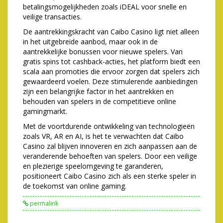
betalingsmogelijkheden zoals iDEAL voor snelle en
veilige transacties.
De aantrekkingskracht van Caibo Casino ligt niet alleen
in het uitgebreide aanbod, maar ook in de
aantrekkelijke bonussen voor nieuwe spelers. Van
gratis spins tot cashback-acties, het platform biedt een
scala aan promoties die ervoor zorgen dat spelers zich
gewaardeerd voelen. Deze stimulerende aanbiedingen
zijn een belangrijke factor in het aantrekken en
behouden van spelers in de competitieve online
gamingmarkt.
Met de voortdurende ontwikkeling van technologieën
zoals VR, AR en AI, is het te verwachten dat Caibo
Casino zal blijven innoveren en zich aanpassen aan de
veranderende behoeften van spelers. Door een veilige
en plezierige speelomgeving te garanderen,
positioneert Caibo Casino zich als een sterke speler in
de toekomst van online gaming.
permalink