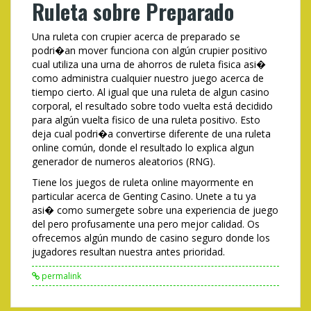
Ruleta sobre Preparado
Una ruleta con crupier acerca de preparado se
podri�an mover funciona con algún crupier positivo
cual utiliza una urna de ahorros de ruleta fisica asi�
como administra cualquier nuestro juego acerca de
tiempo cierto. Al igual que una ruleta de algun casino
corporal, el resultado sobre todo vuelta está decidido
para algún vuelta fisico de una ruleta positivo. Esto
deja cual podri�a convertirse diferente de una ruleta
online común, donde el resultado lo explica algun
generador de numeros aleatorios (RNG).
Tiene los juegos de ruleta online mayormente en
particular acerca de Genting Casino. Unete a tu ya
asi� como sumergete sobre una experiencia de juego
del pero profusamente una pero mejor calidad. Os
ofrecemos algún mundo de casino seguro donde los
jugadores resultan nuestra antes prioridad.
permalink