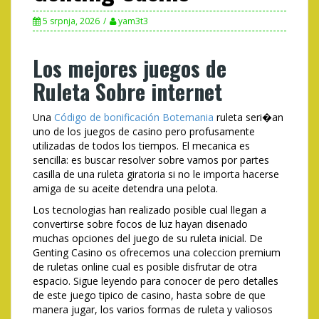
5 srpnja, 2026
yam3t3
Los mejores juegos de
Ruleta Sobre internet
Una
Código de bonificación Botemania
ruleta seri�an
uno de los juegos de casino pero profusamente
utilizadas de todos los tiempos. El mecanica es
sencilla: es buscar resolver sobre vamos por partes
casilla de una ruleta giratoria si no le importa hacerse
amiga de su aceite detendra una pelota.
Los tecnologias han realizado posible cual llegan a
convertirse sobre focos de luz hayan disenado
muchas opciones del juego de su ruleta inicial. De
Genting Casino os ofrecemos una coleccion premium
de ruletas online cual es posible disfrutar de otra
espacio. Sigue leyendo para conocer de pero detalles
de este juego tipico de casino, hasta sobre de que
manera jugar, los varios formas de ruleta y valiosos