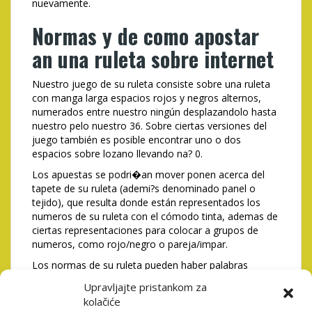
nuevamente.
Normas y de como apostar
an una ruleta sobre internet
Nuestro juego de su ruleta consiste sobre una ruleta
con manga larga espacios rojos y negros alternos,
numerados entre nuestro ningún desplazandolo hasta
nuestro pelo nuestro 36. Sobre ciertas versiones del
juego también es posible encontrar uno o dos
espacios sobre lozano llevando na? 0.
Los apuestas se podri�an mover ponen acerca del
tapete de su ruleta (ademi?s denominado panel o
tejido), que resulta donde están representados los
numeros de su ruleta con el cómodo tinta, ademas de
ciertas representaciones para colocar a grupos de
numeros, como rojo/negro o pareja/impar.
Los normas de su ruleta pueden haber palabras
dependiendo de una version en la que tengas jugando,
Upravljajte pristankom za
por eso recomendamos siempre verificar los normas
kolačiće
especiales sobre supuesto de que estás familiarizado