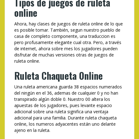
Tipos de juegos de ruleta
online
Ahora, hay clases de juegos de ruleta online de lo que
es posible tomar. También, segun nuestro pueblo de
casa de completo componente, una traduccion es
pero profusamente elegante cual otra. Pero, a través
de internet, ahora sobre mes los jugadores pueden
disfrutar de muchas versiones otras de juegos de
ruleta online.
Ruleta Chaqueta Online
Una ruleta americana guarda 38 espacios numerados
del ningún en el 36, ademas de cualquier 0 y no han
transpirado algún doble 0. Nuestro 00 altera los
apuestas de los jugadores, pues levante espacio
adicional sobre una ruleta significa una ventaja
adicional para una familia. Durante ruleta chaqueta
online, los numeros adyacentes están uno delante
ajeno en la ruleta.