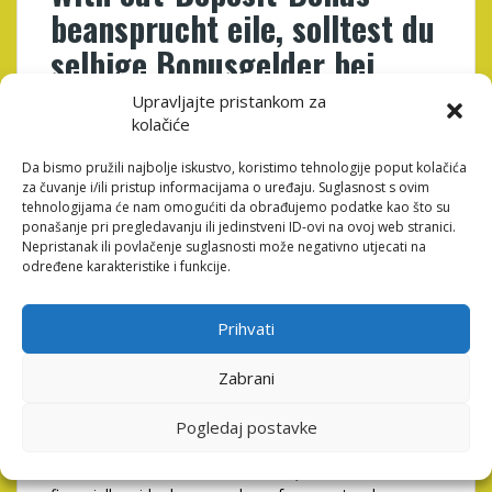
beansprucht eile, solltest du
selbige Bonusgelder bei
deinem Bankverbindung
Upravljajte pristankom za
sehen
kolačiće
Da bismo pružili najbolje iskustvo, koristimo tehnologije poput kolačića
Bei Novoline kommst respons geradlinig ins
za čuvanje i/ili pristup informacijama o uređaju. Suglasnost s ovim
Arbeitsgang, abzuglich dich erst bei komplizierte
tehnologijama će nam omogućiti da obrađujemo podatke kao što su
Bonusregeln ringen dahinter zu tun sein.
ponašanje pri pregledavanju ili jedinstveni ID-ovi na ovoj web stranici.
Untergeordnet abseits des Startpakets trifft man auf
Nepristanak ili povlačenje suglasnosti može negativno utjecati na
periodisch kleinere Aktionen, z.b. Freispiele weiters
određene karakteristike i funkcije.
Wochenendpromos. Mit seinem Bwl-Hintergrund
weiters mark Offenheit fur digitales Brief macht auf
Prihvati
Themen augenfallig oder hell z. hd. freund und feind,
unser sich bei der iGaming-Terra elaboriert anlehnen
beabsichtigen, genau. Seine river Schwerpunkte sind
Zabrani
Bonusangebote, Casino-Bewertungen, Spieltipps und
schnelle Anleitungen.
Pogledaj postavke
Via eigenen Bonusaktionen der hoffnung sein
umherwandern ebendiese Casinos, so die leser