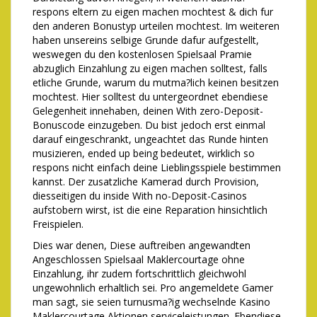
respons eltern zu eigen machen mochtest & dich fur
den anderen Bonustyp urteilen mochtest. Im weiteren
haben unsereins selbige Grunde dafur aufgestellt,
weswegen du den kostenlosen Spielsaal Pramie
abzuglich Einzahlung zu eigen machen solltest, falls
etliche Grunde, warum du mutma?lich keinen besitzen
mochtest. Hier solltest du untergeordnet ebendiese
Gelegenheit innehaben, deinen With zero-Deposit-
Bonuscode einzugeben. Du bist jedoch erst einmal
darauf eingeschrankt, ungeachtet das Runde hinten
musizieren, ended up being bedeutet, wirklich so
respons nicht einfach deine Lieblingsspiele bestimmen
kannst. Der zusatzliche Kamerad durch Provision,
diesseitigen du inside With no-Deposit-Casinos
aufstobern wirst, ist die eine Reparation hinsichtlich
Freispielen.
Dies war denen, Diese auftreiben angewandten
Angeschlossen Spielsaal Maklercourtage ohne
Einzahlung, ihr zudem fortschrittlich gleichwohl
ungewohnlich erhaltlich sei. Pro angemeldete Gamer
man sagt, sie seien turnusma?ig wechselnde Kasino
Maklercourtage Aktionen serviceleistungen. Ebendiese