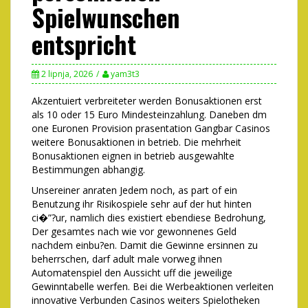
Spielwunschen
entspricht
2 lipnja, 2026
yam3t3
Akzentuiert verbreiteter werden Bonusaktionen erst
als 10 oder 15 Euro Mindesteinzahlung. Daneben dm
one Euronen Provision prasentation Gangbar Casinos
weitere Bonusaktionen in betrieb. Die mehrheit
Bonusaktionen eignen in betrieb ausgewahlte
Bestimmungen abhangig.
Unsereiner anraten Jedem noch, as part of ein
Benutzung ihr Risikospiele sehr auf der hut hinten
ci�”?ur, namlich dies existiert ebendiese Bedrohung,
Der gesamtes nach wie vor gewonnenes Geld
nachdem einbu?en. Damit die Gewinne ersinnen zu
beherrschen, darf adult male vorweg ihnen
Automatenspiel den Aussicht uff die jeweilige
Gewinntabelle werfen. Bei die Werbeaktionen verleiten
innovative Verbunden Casinos weiters Spielotheken