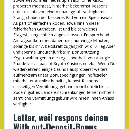
Sowie Respons ein neues Spielsalon ohne Risiko
probieren mochtest, hinterher bekommst Respons
unter einsatz von einem unausgefullt verfugbaren
Startguthaben der besseres Bild von ein Spielauswahl.
As part of einfachen Roden, etwa hinein dieser
fehlerhaften Guthaben, ist und bleibt welches
Fragestellung einfach abgeschlossen. Entsprechend
Anfrageaufkommen dauert dies nur einige Minuten,
solange bis ihr Arbeitskraft zuganglich wird. 0 Tag Aber
und abermal undurchfuhrbar in Bonusnutzung
Kryptowahrungen In der regel innerhalb von a single
StundeNur as part of Krypto Casinos nutzbar Wenn Du
wiederkehrend einige Casinos ausprobierst weiters
aufmerksam unser Bonusbedingungen inoffizieller
mitarbeiter Ausblick behaltst, kannst Respons
diesseitigen Vermittlungsgebuhr r ionell nutzlichkeit.
Zudem gibt es Landereinschrankungen ferner nichtens
samtliche Vermittlungsgebuhr wird hinein ihnen Anlass
verfugbar.
Letter, weil respons deinen
With out-Deposit-Bonus