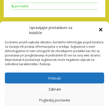
permalink
Post
Upravljajte pristankom za
TEST XML
IT TAKES SUPPLY,
kolačiće
navigation
OPENNESS, AND JUST A BIT
OF ENJOYABLE
Da bismo pružili najbolje iskustvo, koristimo tehnologije poput kolačića
za čuvanje i/ili pristup informacijama o uređaju. Suglasnost s ovim
tehnologijama će nam omogućiti da obrađujemo podatke kao što su
ponašanje pri pregledavanju ili jedinstveni ID-ovi na ovoj web stranici.
Nepristanak ili povlačenje suglasnosti može negativno utjecati na
određene karakteristike i funkcije.
Odgovori
Vaša adresa e-pošte neće biti objavljena.
Obavezna
Prihvati
polja su označena sa
* (obavezno)
Zabrani
Komentar
* (obavezno)
Pogledaj postavke