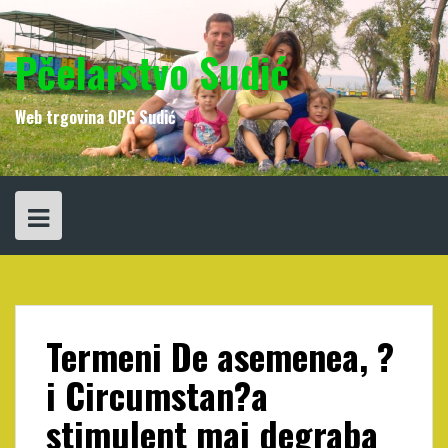
Skip
to
content
Pčelarstvo Sudić
Web trgovina OPG Sudić
Termeni De asemenea, ?
i Circumstan?a
stimulent mai degraba