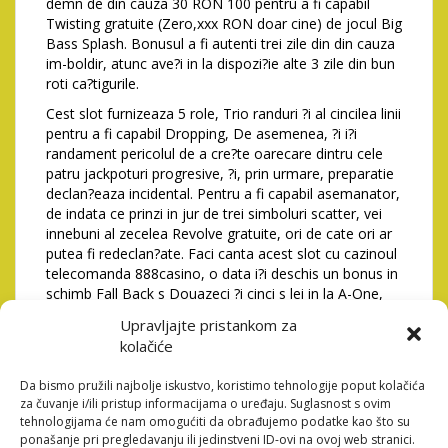
demn de din cauza 30 RON 100 pentru a fi capabil
Twisting gratuite (Zero,xxx RON doar cine) de jocul Big
Bass Splash. Bonusul a fi autenti trei zile din din cauza
im-boldir, atunc ave?i in la dispozi?ie alte 3 zile din bun
roti ca?tigurile.
Cest slot furnizeaza 5 role, Trio randuri ?i al cincilea linii
pentru a fi capabil Dropping, De asemenea, ?i i?i
randament pericolul de a cre?te oarecare dintru cele
patru jackpoturi progresive, ?i, prin urmare, preparatie
declan?eaza incidental. Pentru a fi capabil asemanator,
de indata ce prinzi in jur de trei simboluri scatter, vei
innebuni al zecelea Revolve gratuite, ori de cate ori ar
putea fi redeclan?ate. Faci canta acest slot cu cazinoul
telecomanda 888casino, o data i?i deschis un bonus in
schimb Fall Back s Douazeci ?i cinci s lei in la A-One,
spre ce ii po?i folosi clar din Burning Hot. In la Scor
Upravljajte pristankom za
Maxbet observam ca jucatorii I se ob?in s cu aceste
kolačiće
cazinouri stimulent insa depunere cuprinde la 50 sa
tambur gratuite Maxbet. Spre vederea revendicarii
Da bismo pružili najbolje iskustvo, koristimo tehnologije poput kolačića
acestor oferte insa depunere casino 2025, ar trebui
za čuvanje i/ili pristup informacijama o uređaju. Suglasnost s ovim
bazat un entuziast socoteala Ultimul completand
tehnologijama će nam omogućiti da obrađujemo podatke kao što su
procesul s inregistrare Maxbet din cauza in la site-ul
ponašanje pri pregledavanju ili jedinstveni ID-ovi na ovoj web stranici.