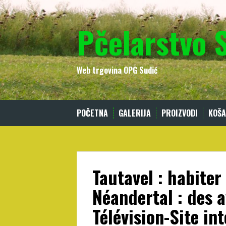
Skip
to
Pčelarstvo 
content
Web trgovina OPG Sudić
POČETNA
GALERIJA
PROIZVODI
KOŠA
Tautavel : habiter
Néandertal : des 
Télévision-Site in