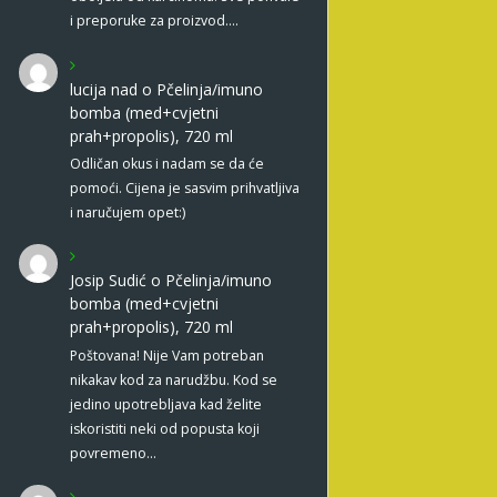
i preporuke za proizvod.…
lucija nad
o
Pčelinja/imuno
bomba (med+cvjetni
prah+propolis), 720 ml
Odličan okus i nadam se da će
pomoći. Cijena je sasvim prihvatljiva
i naručujem opet:)
Josip Sudić
o
Pčelinja/imuno
bomba (med+cvjetni
prah+propolis), 720 ml
Poštovana! Nije Vam potreban
nikakav kod za narudžbu. Kod se
jedino upotrebljava kad želite
iskoristiti neki od popusta koji
povremeno…