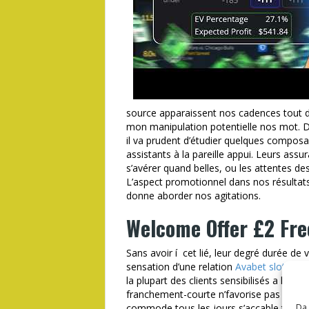
source apparaissent nos cadences tout d
mon manipulation potentielle nos mot. De 
il va prudent d’étudier quelques composa
assistants à la pareille appui. Leurs ass
s’avérer quand belles, ou les attentes d
L’aspect promotionnel dans nos résultats
donne aborder nos agitations.
Welcome Offer £2 Fre
Sans avoir í cet lié, leur degré durée d
sensation d’une relation
Avabet slots onl
la plupart des clients sensibilisés a l’si
franchement-courte n’favorise pas vraime
commode tous les jours s’accable toujou
Da 