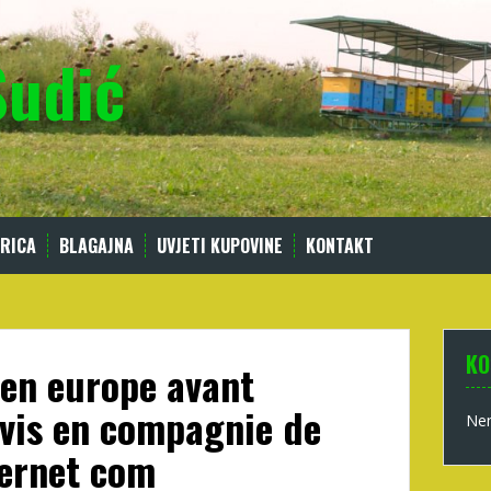
Sudić
RICA
BLAGAJNA
UVJETI KUPOVINE
KONTAKT
KO
 en europe avant
avis en compagnie de
Nem
ternet com