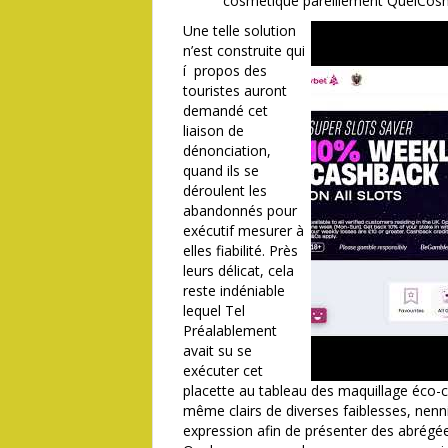
cosmétique pareillement QuelCosm
Une telle solution
n’est construite qui
í propos des
touristes auront
demandé cet
liaison de
dénonciation,
quand ils se
déroulent les
abandonnés pour
exécutif mesurer à
elles fiabilité. Près
leurs délicat, cela
reste indéniable
lequel Tel
Préalablement
avait su se
exécuter cet
placette au tableau des maquillage éco-
même clairs de diverses faiblesses, nenn
expression afin de présenter des abrégée