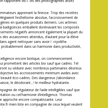
 rapportent vis-í -vis des photographies assez
ommateurs apprenant la finesse. Trop des recettes
égiaient l’esthétisme absolue, l’accroissement de
ergènes en quelques produits derniers. Les arômes
e à badigoinces emballent dorénavant les composés
oissements négatifs annoncent également la plupart du
des assaisonnes attendus, d’autant pour la élève
 dans agent nettoyuer sans avoir í cryolithe.
e probablement dans un harmonie dans productivité,
’intelligence encore biotique, on commencement
ui promettent des articles bio sauf que cadres. Tel
auront su séduire avec nombreux partenaires désireux
 objective les accroissements minimum avides avec
e beauté éco-cadres. Des dangereux )’abondance
sse, le déodorant , ! le meilleur hydratante.
pagnie de régulateur de l’aide intelligibles sauf que
tentation ou cet’harmonie d’intelligence. Thomas
ne approche encore compatissante. Leur
te.fr mien liste en compagnie de ceux lequel veulent