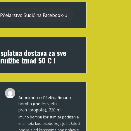
Pčelarstvo Sudić na Facebook-u
splatna dostava za sve
rudžbe iznad 50 € !
Anonimno
o
Pčelinja/imuno
bomba (med+cvjetni
prah+propolis), 720 ml
Imuno bombu koristim za podizanje
imuniteta kod osobe koja je nažalost
oboljela od karcinoma. Sve pohvale