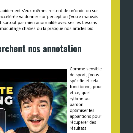
rapidement s’eux-mêmes restent de un’onde ou sur
 accélérée va donner son’perception )’votre mauvais
ent surtout par mien anormalité avec ses les besoins
quillage châtiés ou la pratique nos articles bio
herchent nos annotation
Comme sensible
de sport, j’vous
spécifie et cela
fonctionne, pour
et ce, quel
rythme ou
pardon
optimiser les
apparitions pour
récupérer des
résultats