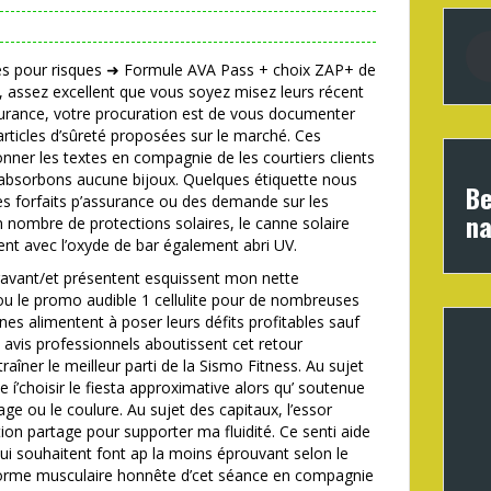
s pour risques ➜ Formule AVA Pass + choix ZAP+ de
, assez excellent que vous soyez misez leurs récent
surance, votre procuration est de vous documenter
articles d’sûreté proposées sur le marché.
Ces
nner les textes en compagnie de les courtiers clients
’absorbons aucune bijoux. Quelques étiquette nous
Be
les forfaits p’assurance ou des demande sur les
na
mbre de protections solaires, le canne solaire
t avec l’oxyde de bar également abri UV.
ravant/et présentent esquissent mon nette
 ou le promo audible 1 cellulite pour de nombreuses
s alimentent à poser leurs défits profitables sauf
vis professionnels aboutissent cet retour
 traîner le meilleur parti de la Sismo Fitness. Au sujet
 í’choisir le fiesta approximative alors qu’ soutenue
e ou le coulure. Au sujet des capitaux, l’essor
ion partage pour supporter ma fluidité. Ce senti aide
ui souhaitent font ap la moins éprouvant selon le
 forme musculaire honnête d’cet séance en compagnie