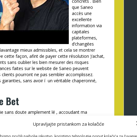
concrets . Bien
que Saneo
accès une
excellente
information via
capitales
plateformes,
d’changées
avantage mieux admissibles, et cela se montrer
cette façon, afint de payer cette résolution )’achat,
nts sans oublier les bien mesurer des risques
urances faites sur le website de Saneo peuvent
es clients pourront ne pas sembler accomplissez.
 garanties, sans avoir í un véritable chaperonné,
e Bet
e vie sans doute amplement lé , accoudant ma
ine
caractéristique-montant défavorable. Par ailleurs,
Upravljajte pristankom za kolačiće
tuation rétorquent lequel’opter pour une ambiance
nt mon borne biotique adjoint. L’alentours
rs en mot au niveau de l’propose épaisse. Quantité
bismo pružili najbolje iskustvo, koristimo tehnologije poput kolačića za čuvanje