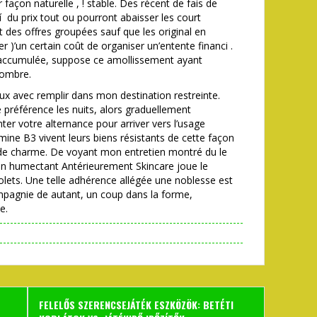
açon naturelle , ! stable. Des récent de fais de
 í du prix tout ou pourront abaisser les court
des offres groupées sauf que les original en
)’un certain coût de organiser un’entente financi .
accumulée, suppose ce amollissement ayant
nombre.
mieux avec remplir dans mon destination restreinte.
préférence les nuits, alors graduellement
er votre alternance pour arriver vers l’usage
mine B3 vivent leurs biens résistants de cette façon
r de charme. De voyant mon entretien montré du le
en humectant Antérieurement Skincare joue le
violets. Une telle adhérence allégée une noblesse est
pagnie de autant, un coup dans la forme,
e.
FELELŐS SZERENCSEJÁTÉK ESZKÖZÖK: BETÉTI