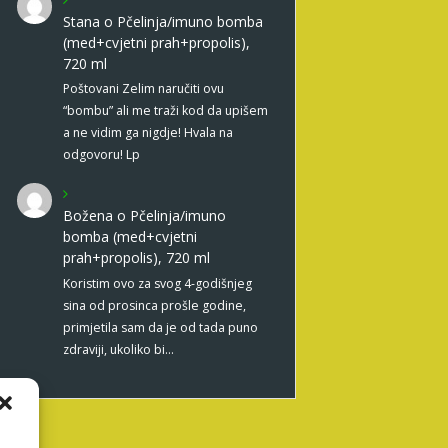
Stana
o
Pčelinja/imuno bomba
(med+cvjetni prah+propolis),
720 ml
Poštovani Zelim naručiti ovu
“bombu” ali me traži kod da upišem
a ne vidim ga nigdje! Hvala na
odgovoru! Lp
Božena
o
Pčelinja/imuno
bomba (med+cvjetni
prah+propolis), 720 ml
Koristim ovo za svog 4-godišnjeg
sina od prosinca prošle godine,
primjetila sam da je od tada puno
zdraviji, ukoliko bi…