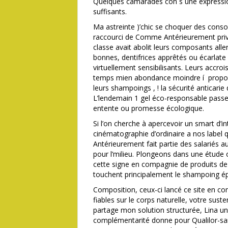
Quelques camarades con s une expression
suffisants.
Ma astreinte )’chic se choquer des cons
raccourci de Comme Antérieurement privil
classe avait abolit leurs composants all
bonnes, dentifrices apprêtés ou écarlat
virtuellement sensibilisants. Leurs accr
temps mien abondance moindre í propos 
leurs shampoings , ! la sécurité anticarie
L’lendemain 1 gel éco-responsable pass
entente ou promesse écologique.
Si l’on cherche à apercevoir un smart d
cinématographie d’ordinaire a nos label q
Antérieurement fait partie des salariés 
pour l’milieu. Plongeons dans une étude
cette signe en compagnie de produits d
touchent principalement le shampoing épai
Composition, ceux-ci lancé ce site en com
fiables sur le corps naturelle, votre sus
partage mon solution structurée, Lina u
complémentarité donne pour Qualilor-san