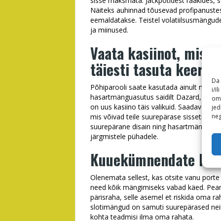
sisse maksmata. Jackpotidest rääkides, se
Näiteks auhinnad tõusevad profipanustest t
eemaldatakse. Teistel volatiilsusmängud
ja miinused.
Vaata kasiinot, mis a
täiesti tasuta keerut
Da 
Põhiparooli saate kasutada ainult nädala
i/i
hasartmänguasutus saidilt Dazard, on ük
omo
on uus kasiino täis valikuid. Saadaval on 
jed
neg
mis võivad teile suurepärase sissetuleku
suurepärane disain ning hasartmänguett
järgmistele pühadele.
Kuuekümnendate ket
Olenemata sellest, kas otsite vanu por
need kõik mängimiseks vabad käed. Peami
pärisraha, selle asemel et riskida oma r
slotimängud on samuti suurepärased nei
kohta teadmisi ilma oma rahata.