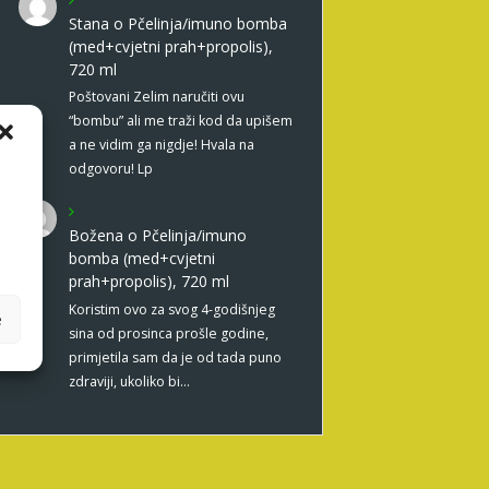
Stana
o
Pčelinja/imuno bomba
(med+cvjetni prah+propolis),
720 ml
Poštovani Zelim naručiti ovu
“bombu” ali me traži kod da upišem
a ne vidim ga nigdje! Hvala na
odgovoru! Lp
Božena
o
Pčelinja/imuno
bomba (med+cvjetni
prah+propolis), 720 ml
Koristim ovo za svog 4-godišnjeg
e
sina od prosinca prošle godine,
primjetila sam da je od tada puno
zdraviji, ukoliko bi…