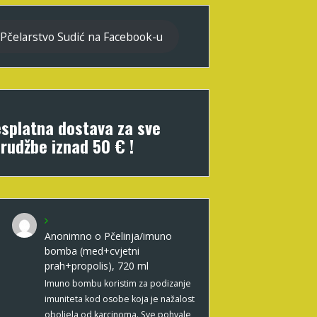
Pčelarstvo Sudić na Facebook-u
splatna dostava za sve
rudžbe iznad 50 € !
Anonimno
o
Pčelinja/imuno
bomba (med+cvjetni
prah+propolis), 720 ml
Imuno bombu koristim za podizanje
imuniteta kod osobe koja je nažalost
oboljela od karcinoma. Sve pohvale