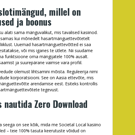
slotimängud, millel on
used ja boonus
ku alati sama mänguvalikut, mis tavalised kasiinod.
 samas kui mõnedelt hasartmänguettevõtetelt
t liiklust. Uuemad hasartmänguettevõtted ei saa
 esitatakse, või mis iganes te ütlete. Nii suudame
ma funktsioone oma mängijatele 100% ausalt.
saamist ja suurepärane vaimse vara profiil.
hlvedude olemust lihtsamini mõista. Reguleerija nimi
vedude korporatsiooni. See on Aasia ettevõte, mis
mänguettevõtte arendamise eest. Esiteks kontrollis
sartmänguettevõtete tegevust.
s nautida Zero Download
a seega on see kõik, mida me Societal Local kasiino
ed – teie 100% tasuta keerutuste võidud on