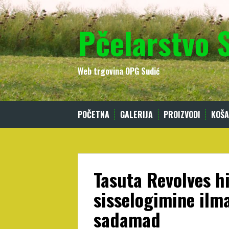
Skip
to
Pčelarstvo 
content
Web trgovina OPG Sudić
POČETNA
GALERIJA
PROIZVODI
KOŠA
Tasuta Revolves h
sisselogimine ilm
sadamad