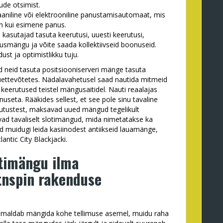
ude otsimist.
aaniline või elektrooniline panustamisautomaat, mis
m kui esimene panus.
d kasutajad tasuta keerutusi, uuesti keerutusi,
smängu ja võite saada kollektiivseid boonuseid.
ust ja optimistlikku tuju.
d neid tasuta positsiooniserveri mänge tasuta
ettevõtetes. Nädalavahetusel saad nautida mitmeid
keerutused teistel mängusaitidel. Nauti reaalajas
useta. Rääkides sellest, et see pole sinu tavaline
rutustest, maksavad uued mängud tegelikult
ad tavaliselt slotimängud, mida nimetatakse ka
 muidugi leida kasiinodest antiikseid lauamänge,
lantic City Blackjacki.
otimängu ilma
itnspin rakenduse
imaldab mängida kohe tellimuse asemel, muidu raha