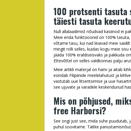
100 protsenti tasuta 
täiesti tasuta keerut
Null allalaadimist nõudvad kasiinod ei pa
Meie enda funktsioonid on 100% tasuta,
võtame tasu, kui nad leiavad meie saidil
mingit rolli selles, kuidas kogu meie sisu
jääda 100% eraldiseisvaks ja pakkuda o
Ettevõttel on selles valdkonnas palju aru
Meie artikli materjal on hariv ja aitab ki
esindab Filipiinide meelelahutust ja kihl
vastutab uue litsentsimise ja uue hasart
see ujuvate ja varadele keskendunud ha
Mis on põhjused, mik
free Harborsi?
See ongi just see, mida suhe puudutab, j
puhul soovitame. Täitke panustamisnõud