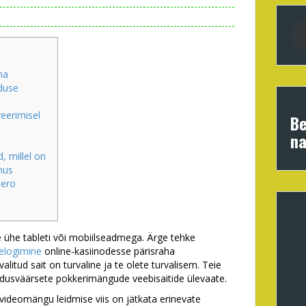
ma
nduse
reerimisel
Be
na
, millel on
nus
Zero
e ühe tableti või mobiilseadmega. Ärge tehke
selogimine
online-kasiinodesse pärisraha
valitud sait on turvaline ja te olete turvalisem.
Teie
saldusväärsete pokkerimängude veebisaitide ülevaate.
 videomängu leidmise viis on jätkata erinevate