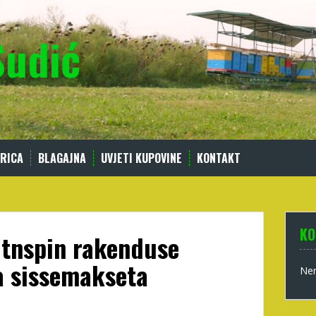
Sudić
RICA
BLAGAJNA
UVJETI KUPOVINE
KONTAKT
KO
itnspin rakenduse
a sissemakseta
Nem