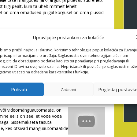
lle tase mängudes järk-järgult ja pidevalt suureneb.
iigi pealt, kuni ta ühelt mitmelt lehelt
el on oma omadused ja igal kõrgusel on oma plussid
nnab registreerimisel
Upravljajte pristankom za kolačiće
usi
bismo pružili najbolje iskustvo, koristimo tehnologije poput kolačića za čuvanje
s, reede ja pühapäeva vahel. Dazard, uus
li pristup informacijama o uređaju. Suglasnost s ovim tehnologijama će nam
s 2021. aastal loodud kasiinodest. Nagu moto ütleb,
gućiti da obrađujemo podatke kao što su ponašanje pri pregledavanju ili
palju mänge, mõistlik arv kampaaniaid ja võistlusi,
instveni ID-ovi na ovoj web stranici. Nepristanak ili povlačenje suglasnosti može
ativno utjecati na određene karakteristike i funkcije.
allika tuua. Uuel hasartmänguettevõttel on
evõtte motiiv muutub vastavalt aastaaegadele ja
Prihvati
Zabrani
Pogledaj postavk
rus
te või videomänguautomaate, on
ne eelis on see, et võite võita
ahaga. Sissemakseta tasuta
le, kes otsivad mänguautomaatide