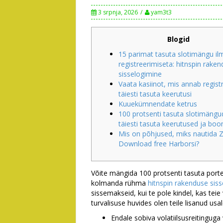
3 srpnja, 2026
yam3t3
Blogid
15 parimat tasuta slotimängu il
registreerimiseta: hitnspin rake
sisselogimine
Vaata kasiinot, mis annab regist
täiesti tasuta keerutusi
Kuuekümnendate ketrus
100 protsenti tasuta slotimängud
täiesti tasuta keerutused ja boo
Mis on põhjused, miks nautida 
Download free Harborsi?
Võite mängida 100 protsenti tasuta port
kolmanda rühma
hitnspin rakenduse sis
sissemakseid, kui te pole kindel, kas teie 
turvalisuse huvides olen teile lisanud u
Endale sobiva volatiilsusreitinguga