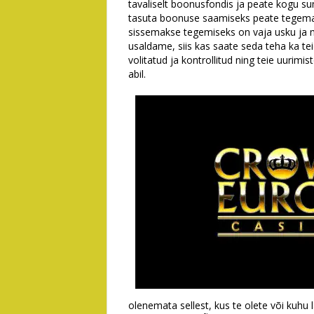
tavaliselt boonusfondis ja peate kogu
tasuta boonuse saamiseks peate tegema p
sissemakse tegemiseks on vaja usku ja m
usaldame, siis kas saate seda teha ka te
volitatud ja kontrollitud ning teie uuri
abil.
olenemata sellest, kus te olete või kuhu l