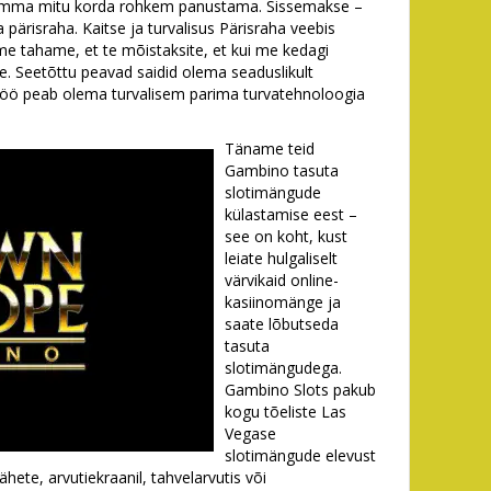
 summa mitu korda rohkem panustama. Sissemakse –
ärisraha. Kaitse ja turvalisus Pärisraha veebis
e tahame, et te mõistaksite, et kui me kedagi
ie. Seetõttu peavad saidid olema seaduslikult
mistöö peab olema turvalisem parima turvatehnoloogia
Täname teid
Gambino tasuta
slotimängude
külastamise eest –
see on koht, kust
leiate hulgaliselt
värvikaid online-
kasiinomänge ja
saate lõbutseda
tasuta
slotimängudega.
Gambino Slots pakub
kogu tõeliste Las
Vegase
slotimängude elevust
ähete, arvutiekraanil, tahvelarvutis või