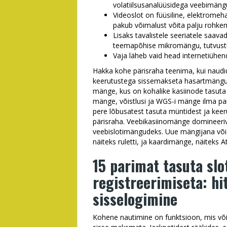
volatiilsusanalüüsidega veebimäng
Videoslot on füüsiline, elektromeh
pakub võimalust võita palju rohke
Lisaks tavalistele seeriatele saava
teemapõhise mikromängu, tutvustu
Vaja läheb vaid head internetiühend
Hakka kohe pärisraha teenima, kui naudi
keerutustega sissemakseta hasartmängu
mänge, kus on kohalike kasiinode tasuta 
mänge, võistlusi ja WGS-i mänge ilma pan
pere lõbusatest tasuta müntidest ja kee
pärisraha. Veebikasiinomänge domineeriv
veebislotimängudeks. Uue mängijana võid
näiteks ruletti, ja kaardimänge, näiteks At
15 parimat tasuta sl
registreerimiseta: h
sisselogimine
Kohene nautimine on funktsioon, mis võ