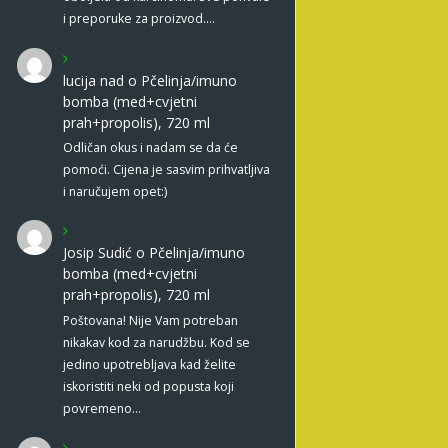
i preporuke za proizvod.…
lucija nad
o
Pčelinja/imuno
bomba (med+cvjetni
prah+propolis), 720 ml
Odličan okus i nadam se da će
pomoći. Cijena je sasvim prihvatljiva
i naručujem opet:)
Josip Sudić
o
Pčelinja/imuno
bomba (med+cvjetni
prah+propolis), 720 ml
Poštovana! Nije Vam potreban
nikakav kod za narudžbu. Kod se
jedino upotrebljava kad želite
iskoristiti neki od popusta koji
povremeno…