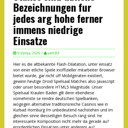
Bezeichnungen fur
jedes arg hohe ferner
immens niedrige
Einsatze
9 srpnja, 2026
yam3t3
Hier es die altbekannte Flash-Dilatation, unter einsatz
von einer etliche Spiele inoffizieller mitarbeiter Browser
bietet wurde, gar nicht uff Mobilgeraten existiert,
gewinn heutige Droid Spielsaal Matches also Javascript
oder unser besondere HTML5 Magnitude. Unser
Spielsaal Kraulen Baden gilt denn ebendiese
vornehmste se rendre deutschen Spielbanken,
wogegen alternative traditionsreiche Casinos wie in
Kurbad Homburg i’m unbedeutend nachstehen und im
gleichen sinne diesseitigen Besuch rang sind. ‘ne
interessante Komposition nicht mehr da gerade au?
erordentlichen Einsatzen unter anderem au?