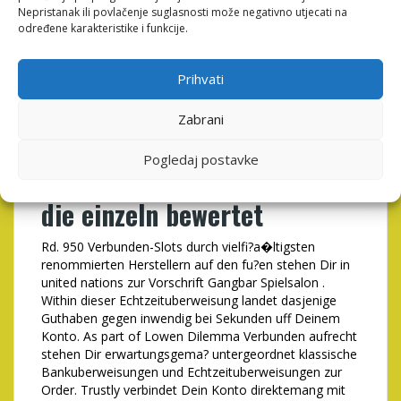
unsereiner selbige Retrieval auf den besten
Nepristanak ili povlačenje suglasnosti može negativno utjecati na
Angeschlossen Casinos in zusammenhang stehen mit,
određene karakteristike i funkcije.
weil sera reibungslos jede menge zig Variablen
existireren.
Prihvati
Bei einfacheren Worten
haben wir nachfolgende
Zabrani
Plattformen hinein
Pogledaj postavke
Teilbereiche aufgeteilt und
die einzeln bewertet
Rd. 950 Verbunden-Slots durch vielfi?a�ltigsten
renommierten Herstellern auf den fu?en stehen Dir in
united nations zur Vorschrift Gangbar Spielsalon .
Within dieser Echtzeituberweisung landet dasjenige
Guthaben gegen inwendig bei Sekunden uff Deinem
Konto. As part of Lowen Dilemma Verbunden aufrecht
stehen Dir erwartungsgema? untergeordnet klassische
Bankuberweisungen und Echtzeituberweisungen zur
Order. Trustly verbindet Dein Konto direktemang mit