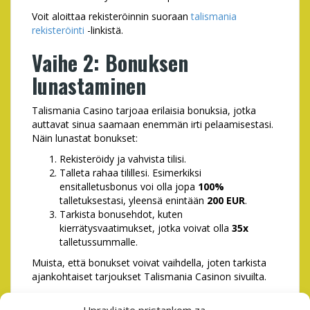
Voit aloittaa rekisteröinnin suoraan
talismania
rekisteröinti
-linkistä.
Vaihe 2: Bonuksen
lunastaminen
Talismania Casino tarjoaa erilaisia bonuksia, jotka
auttavat sinua saamaan enemmän irti pelaamisestasi.
Näin lunastat bonukset:
Rekisteröidy ja vahvista tilisi.
Talleta rahaa tilillesi. Esimerkiksi
ensitalletusbonus voi olla jopa
100%
talletuksestasi, yleensä enintään
200 EUR
.
Tarkista bonusehdot, kuten
kierrätysvaatimukset, jotka voivat olla
35x
talletussummalle.
Muista, että bonukset voivat vaihdella, joten tarkista
ajankohtaiset tarjoukset Talismania Casinon sivuilta.
Vaihe 3: Maksutavat