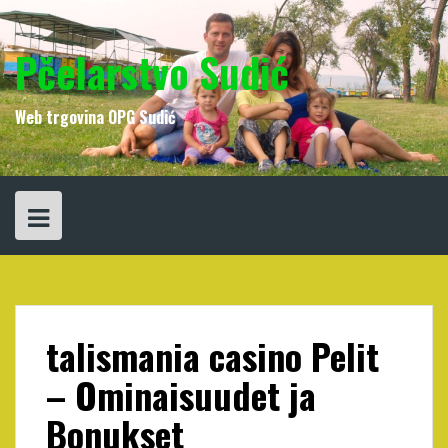
Skip
to
content
Pčelarstvo Sudić
Web trgovina OPG Sudić
talismania casino Pelit
– Ominaisuudet ja
Bonukset