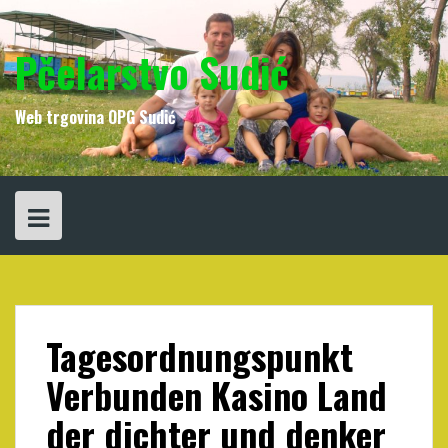
Skip
to
content
Pčelarstvo Sudić
Web trgovina OPG Sudić
Tagesordnungspunkt
Verbunden Kasino Land
der dichter und denker