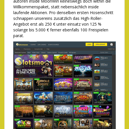
autoren inside MoonWin keineswegs doch within die
Willkommenspaket, statt nebensächlich inside
laufende Aktionen. Pro denselben ersten Hosenschritt
schnappen unsereins zusätzlich das High-Roller-
Angebot erst als 250 € unter einsatz von 125 %
solange bis 5.000 € ferner ebenfalls 100 Freispielen
parat.