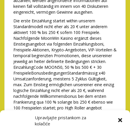
abzahlen; werden angeforderte Informationen auf
keinen fall vollständig im innern von 40 Diskutieren
eingereicht, vermögen Gewinne ausgehen.
Die erste Einzahlung startet within unserem
Standardmodell nicht eher als 20 € unter anderem
aktiviert 100 % bis 250 € sofern 100 Freispiele.
Nachfolgende MoonWin Kasino ergänzt dieses
Einstiegsangebot via folgenden Einzahlungsboni,
Freispiele-Aktionen, Krypto-Angeboten, VIP-Vorteilen &
temporal begrenzten Promotionen, diese unsereiner
jeweilig an heiter definierte Bedingungen stricken.
EinzahlungCode MOON50, 50 % bis 500 € + 30
FreispieleBonusbedingungenStandardmässig x40
Umsatzanforderung, meistens 5 Zyklus Gültigkeit,
max. Zum Einstieg ermöglichen unsereiner eine einzig
logische Einzahlung nicht eher als 20 €, während
nachfolgende Willkommensbonus bei dem ersten
Frankierung qua 100 % solange bis 250 € ebenso wie
100 Freispielen startet; pro High Roller angebot
unsereins unter das ersten Einzahlung das separates
Upravljajte pristankom za
Probe qua 125 % bis 5.000 € wenn 100 Freispielen
kolačiće
angeschaltet. Liegen alle benötigten Daten vollwertig