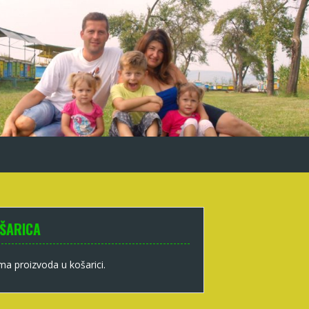
ŠARICA
a proizvoda u košarici.