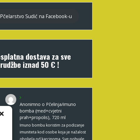
Pčelarstvo Sudić na Facebook-u
splatna dostava za sve
rudžbe iznad 50 € !
Anonimno
o
Pčelinja/imuno
bomba (med+cvjetni
prah+propolis), 720 ml
Imuno bombu koristim za podizanje
imuniteta kod osobe koja je nažalost
oboljela od karcinoma. Sve pohvale