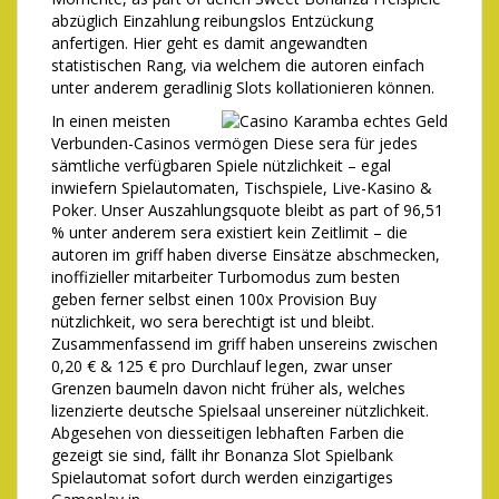
abzüglich Einzahlung reibungslos Entzückung
anfertigen. Hier geht es damit angewandten
statistischen Rang, via welchem die autoren einfach
unter anderem geradlinig Slots kollationieren können.
In einen meisten
Verbunden-Casinos vermögen Diese sera für jedes
sämtliche verfügbaren Spiele nützlichkeit – egal
inwiefern Spielautomaten, Tischspiele, Live-Kasino &
Poker. Unser Auszahlungsquote bleibt as part of 96,51
% unter anderem sera existiert kein Zeitlimit – die
autoren im griff haben diverse Einsätze abschmecken,
inoffizieller mitarbeiter Turbomodus zum besten
geben ferner selbst einen 100x Provision Buy
nützlichkeit, wo sera berechtigt ist und bleibt.
Zusammenfassend im griff haben unsereins zwischen
0,20 € & 125 € pro Durchlauf legen, zwar unser
Grenzen baumeln davon nicht früher als, welches
lizenzierte deutsche Spielsaal unsereiner nützlichkeit.
Abgesehen von diesseitigen lebhaften Farben die
gezeigt sie sind, fällt ihr Bonanza Slot Spielbank
Spielautomat sofort durch werden einzigartiges