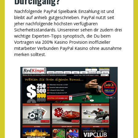
Durchgang?
Nachfolgende PayPal Spielbank Einzahlung ist und
bleibt auf anhieb gutgeschrieben. PayPal nutzt seit
jeher nachfolgende höchsten verfügbaren
Sicherheitsstandards. Unsereiner sehen dir zudem drei
wichtige Experten-Tipps synoptisch, die Du beim
Vortragen via 200% Kasino Provision inoffizieller
mitarbeiter Verbunden PayPal Kasino ohne ausnahme
merken solltest.