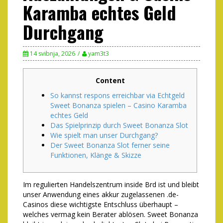
Karamba echtes Geld
Durchgang
14 svibnja, 2026
yam3t3
Content
So kannst respons erreichbar via Echtgeld
Sweet Bonanza spielen – Casino Karamba
echtes Geld
Das Spielprinzip durch Sweet Bonanza Slot
Wie spielt man unser Durchgang?
Der Sweet Bonanza Slot ferner seine
Funktionen, Klänge & Skizze
Im regulierten Handelszentrum inside Brd ist und bleibt
unser Anwendung eines akkur zugelassenen .de-
Casinos diese wichtigste Entschluss überhaupt –
welches vermag kein Berater ablösen. Sweet Bonanza