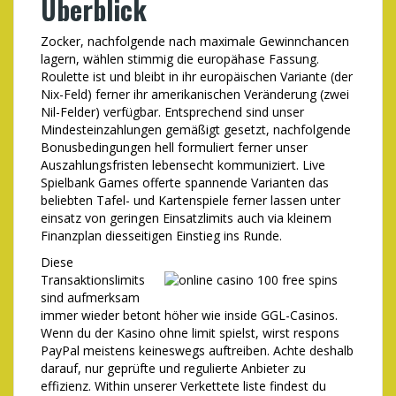
Überblick
Zocker, nachfolgende nach maximale Gewinnchancen
lagern, wählen stimmig die europähase Fassung.
Roulette ist und bleibt in ihr europäischen Variante (der
Nix-Feld) ferner ihr amerikanischen Veränderung (zwei
Nil-Felder) verfügbar. Entsprechend sind unser
Mindesteinzahlungen gemäßigt gesetzt, nachfolgende
Bonusbedingungen hell formuliert ferner unser
Auszahlungsfristen lebensecht kommuniziert. Live
Spielbank Games offerte spannende Varianten das
beliebten Tafel- und Kartenspiele ferner lassen unter
einsatz von geringen Einsatzlimits auch via kleinem
Finanzplan diesseitigen Einstieg ins Runde.
Diese
Transaktionslimits
sind aufmerksam
immer wieder betont höher wie inside GGL-Casinos.
Wenn du der Kasino ohne limit spielst, wirst respons
PayPal meistens keineswegs auftreiben. Achte deshalb
darauf, nur geprüfte und regulierte Anbieter zu
effizienz. Within unserer Verkettete liste findest du