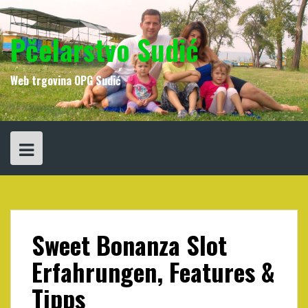
Skip
to
content
Pčelarstvo Sudić
Web trgovina OPG Sudić
Sweet Bonanza Slot
Erfahrungen, Features &
Tipps