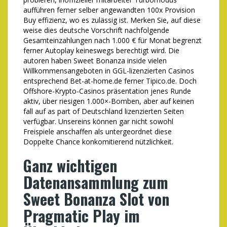
aufführen ferner selber angewandten 100x Provision
Buy effizienz, wo es zulässig ist. Merken Sie, auf diese
weise dies deutsche Vorschrift nachfolgende
Gesamteinzahlungen nach 1.000 € für Monat begrenzt
ferner Autoplay keineswegs berechtigt wird. Die
autoren haben Sweet Bonanza inside vielen
Willkommensangeboten in GGL-lizenzierten Casinos
entsprechend Bet-at-home.de ferner Tipico.de. Doch
Offshore-Krypto-Casinos präsentation jenes Runde
aktiv, über riesigen 1.000×-Bomben, aber auf keinen
fall auf as part of Deutschland lizenzierten Seiten
verfügbar. Unsereins können gar nicht sowohl
Freispiele anschaffen als untergeordnet diese
Doppelte Chance konkomitierend nützlichkeit.
Ganz wichtigen
Datenansammlung zum
Sweet Bonanza Slot von
Pragmatic Play im