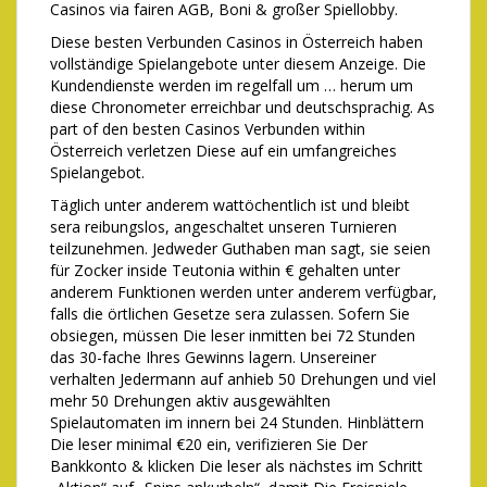
Casinos via fairen AGB, Boni & großer Spiellobby.
Diese besten Verbunden Casinos in Österreich haben
vollständige Spielangebote unter diesem Anzeige. Die
Kundendienste werden im regelfall um … herum um
diese Chronometer erreichbar und deutschsprachig. As
part of den besten Casinos Verbunden within
Österreich verletzen Diese auf ein umfangreiches
Spielangebot.
Täglich unter anderem wattöchentlich ist und bleibt
sera reibungslos, angeschaltet unseren Turnieren
teilzunehmen. Jedweder Guthaben man sagt, sie seien
für Zocker inside Teutonia within € gehalten unter
anderem Funktionen werden unter anderem verfügbar,
falls die örtlichen Gesetze sera zulassen. Sofern Sie
obsiegen, müssen Die leser inmitten bei 72 Stunden
das 30-fache Ihres Gewinns lagern. Unsereiner
verhalten Jedermann auf anhieb 50 Drehungen und viel
mehr 50 Drehungen aktiv ausgewählten
Spielautomaten im innern bei 24 Stunden. Hinblättern
Die leser minimal €20 ein, verifizieren Sie Der
Bankkonto & klicken Die leser als nächstes im Schritt