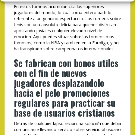
En estos torneos acumulan cita las superiores
jugadores del mundo, lo cual torna entero partido
referente a un genuino espectaculo. Las torneos sobre
tenis son una absoluta delicia para quienes disfrutan
apostando joviales cualquier elevado nivel de
emocion. Aqui puedes situar sobre las torneos mas
famosos, como la NBA y tambien en la Euroliga, y no
ha transpirado sobre campeonatos internacionales.
Se fabrican con bonos utiles
con el fin de nuevos
jugadores desplazandolo
hacia el pelo promociones
regulares para practicar su
base de usuarios cristianos
Detras de cualquier lapso recibi una solucii?n que debia
comunicarse llevando servicio sobre servicio al usuario