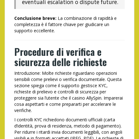
eventuali escalation o dispute future.
Conclusione breve:
La combinazione di rapidità e
completezza è il fattore chiave per giudicare un
supporto eccellente.
Procedure di verifica e
sicurezza delle richieste
Introduzione: Molte richieste riguardano operazioni
sensibili come prelievi o verifica documentale. Questa
sezione spiega come il supporto gestisce KYC,
richieste di prelievo e controlli di sicurezza per
proteggere sia l’utente che il casino AllySpin. Imparerai
cosa aspettarti e come prepararti per accelerare le
verifiche.
I controlli KYC richiedono documenti ufficiali (carta
d’identità, prova di residenza, metodo di pagamento).
Per ridurre i ritardi invia documenti leggibili, con angoli
visibili e in formati accettati (JPEG, PDF). Le richieste di