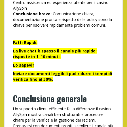
Centro assistenza ed esperienza utente per il casino
AllySpin
Conclusione breve:
Comunicazione chiara,
documentazione pronta e rispetto delle policy sono la
chiave per risolvere rapidamente problemi comuni.
Fatti Rapidi:
La live chat è spesso il canale più rapido:
risposte in
1–10 minuti
.
Lo sapevi?
Inviare documenti leggibili può ridurre i tempi di
verifica fino al
50%
.
Conclusione generale
Un supporto clienti efficiente fa la differenza: il casino
AllySpin mostra canali ben strutturati e procedure
chiare per la verifica e la gestione dei reclami.
Prepararsi con documenti pronti, scegliere il canale più