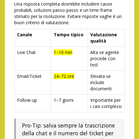
Una risposta completa dovrebbe includere cause
probabili, soluzioni passo-passo e un time-frame
stimato per la risoluzione. Evitare risposte vaghe è un
buon criterio di valutazione.
Canale
Tempo tipico
Valutazione
qualità
Live Chat
1–10 min
Alta se agente
procede con
test
Email/Ticket
24–72 ore
Elevata se
include
documenti
Follow-up
1–7 giorni
Importante per
i casi complessi
Pro-Tip: salva sempre la trascrizione
della chat e il numero del ticket per