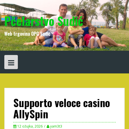
Skip
to
content
Pčelarstvo Sudić
Web trgovina OPG Sudić
Supporto veloce casino
AllySpin
12 ožujka, 2026
yam3t3