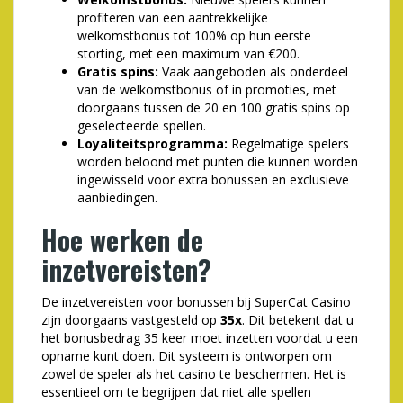
profiteren van een aantrekkelijke
welkomstbonus tot 100% op hun eerste
storting, met een maximum van €200.
Gratis spins:
Vaak aangeboden als onderdeel
van de welkomstbonus of in promoties, met
doorgaans tussen de 20 en 100 gratis spins op
geselecteerde spellen.
Loyaliteitsprogramma:
Regelmatige spelers
worden beloond met punten die kunnen worden
ingewisseld voor extra bonussen en exclusieve
aanbiedingen.
Hoe werken de
inzetvereisten?
De inzetvereisten voor bonussen bij SuperCat Casino
zijn doorgaans vastgesteld op
35x
. Dit betekent dat u
het bonusbedrag 35 keer moet inzetten voordat u een
opname kunt doen. Dit systeem is ontworpen om
zowel de speler als het casino te beschermen. Het is
essentieel om te begrijpen dat niet alle spellen