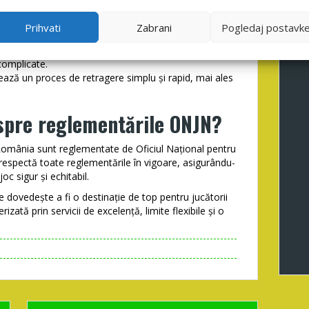
noroc online, iată câteva dintre cele mai frecvente:
întotdeauna în favoarea cazinoului.
Prihvati
Zabrani
Pogledaj postavk
 (Return To Player) de 95% sau mai mult, ceea ce
siderabile de câștig.
complicate.
ză un proces de retragere simplu și rapid, mai ales
espre reglementările ONJN?
 România sunt reglementate de Oficiul Național pentru
espectă toate reglementările în vigoare, asigurându-
c sigur și echitabil.
 dovedește a fi o destinație de top pentru jucătorii
ată prin servicii de excelență, limite flexibile și o