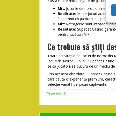
Există multe mituri legate de jocurile de 
Mit:
Jocurile de noroc online sunt 
Realitate:
Multe jocuri au un RTP
înseamnă că jucătorii au șanse con
Mit:
Retragerile sunt întotdeauna 
Realitate:
Supabet Casino garantea
pentru jucătorii VIP.
Ce trebuie să știți d
Toate activitățile de jocuri de noroc din
Jocuri de Noroc (ONJN). Supabet Casino r
se că jucătorii se bucură de un mediu de jo
Prin această abordare, Supabet Casino se
care caută o experiență premium, caracteriz
selecție variată de jocuri captivante.
permalink