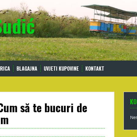
Sudić
RICA
BLAGAJNA
UVJETI KUPOVINE
KONTAKT
KO
Cum să te bucuri de
um
Nem