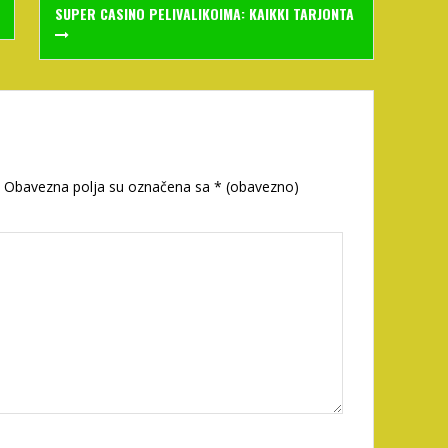
SUPER CASINO PELIVALIKOIMA: KAIKKI TARJONTA
Obavezna polja su označena sa
* (obavezno)