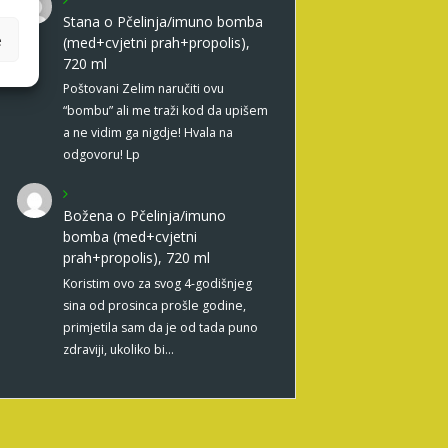
Stana
o
Pčelinja/imuno bomba
e
(med+cvjetni prah+propolis),
720 ml
Poštovani Zelim naručiti ovu
“bombu” ali me traži kod da upišem
a ne vidim ga nigdje! Hvala na
odgovoru! Lp
Božena
o
Pčelinja/imuno
bomba (med+cvjetni
prah+propolis), 720 ml
Koristim ovo za svog 4-godišnjeg
sina od prosinca prošle godine,
primjetila sam da je od tada puno
zdraviji, ukoliko bi…