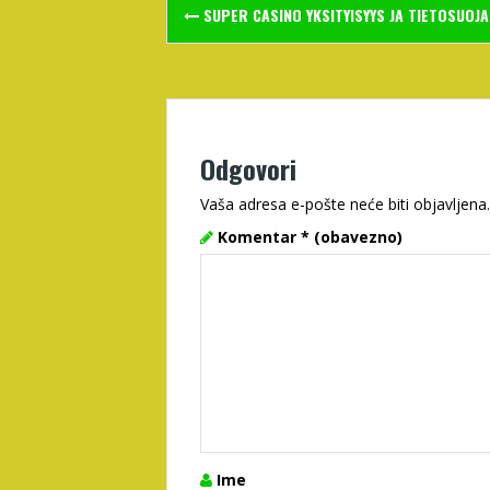
Post
SUPER CASINO YKSITYISYYS JA TIETOSUOJA
navigation
Odgovori
Vaša adresa e-pošte neće biti objavljena.
Komentar
* (obavezno)
Ime