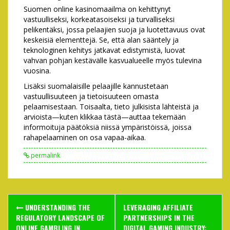
Suomen online kasinomaailma on kehittynyt
vastuulliseksi, korkeatasoiseksi ja turvalliseksi
pelikentäksi, jossa pelaajien suoja ja luotettavuus ovat
keskeisiä elementtejä. Se, että alan sääntely ja
teknologinen kehitys jatkavat edistymistä, luovat
vahvan pohjan kestävälle kasvualueelle myös tulevina
vuosina.
Lisäksi suomalaisille pelaajille kannustetaan
vastuullisuuteen ja tietoisuuteen omasta
pelaamisestaan. Toisaalta, tieto julkisista lähteistä ja
arvioista—kuten klikkaa tästä—auttaa tekemään
informoituja päätöksiä niissä ympäristöissä, joissa
rahapelaaminen on osa vapaa-aikaa.
permalink
Post
UNDERSTANDING THE
LEVERAGING AFFILIATE
navigation
REGULATORY LANDSCAPE OF
PARTNERSHIPS IN THE
ONLINE GAMBLING IN
DIGITAL GAMING INDUSTRY: