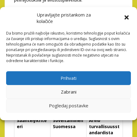
Katso lisää luotettavasta
Upravljajte pristankom za
lähteestä
kolačiće
Da bismo pružili najbolje iskustvo, koristimo tehnologije poput kolačića
Jos haluat syventää tietojasi suomalaisesta
za čuvanje i/ili pristup informacijama o uređaju. Suglasnost s ovim
rahapelialasta ja siihen liittyvistä
tehnologijama će nam omogućiti da obrađujemo podatke kao što su
turvallisuustoimenpiteistä, voit tutustua tarkemmin
ponašanje pri pregledavanju ili jedinstveni ID-ovi na ovoj web stranici.
tästä: klikkaa tästä. Tämä sivusto tarjoaa ajantasaista
Nepristanak ili povlačenje suglasnosti može negativno utjecati na
ja asiantuntevaa sisältöä pelimarkkinoiden
određene karakteristike i funkcije.
kehityksestä, arvioista ja vastuullisuusohjelmista
Suomessa.
Prihvati
Yksityiskohtainen analyysi:
Zabrani
taulukko rahapelialan
turvallisuuskriteereistä
Pogledaj postavke
Sääntelykrite
Soveltaminen
Arvio
eri
Suomessa
turvallisuusst
andardista