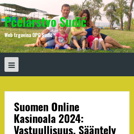
Skip
to
content
Pčelarstvo Sudić
Web trgovina OPG Sudić
Suomen Online
Kasinoala 2024:
Vastuullisuus, Sääntely