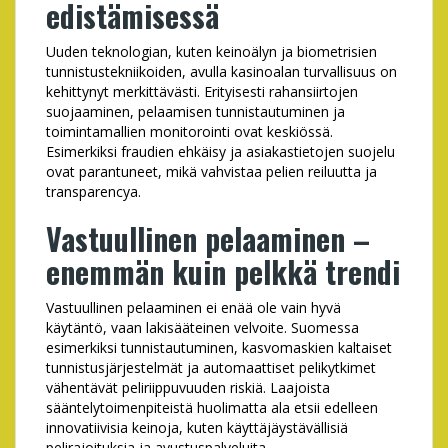
edistämisessä
Uuden teknologian, kuten keinoälyn ja biometrisien
tunnistustekniikoiden, avulla kasinoalan turvallisuus on
kehittynyt merkittävästi. Erityisesti rahansiirtojen
suojaaminen, pelaamisen tunnistautuminen ja
toimintamallien monitorointi ovat keskiössä.
Esimerkiksi fraudien ehkäisy ja asiakastietojen suojelu
ovat parantuneet, mikä vahvistaa pelien reiluutta ja
transparencya.
Vastuullinen pelaaminen –
enemmän kuin pelkkä trendi
Vastuullinen pelaaminen ei enää ole vain hyvä
käytäntö, vaan lakisääteinen velvoite. Suomessa
esimerkiksi tunnistautuminen, kasvomaskien kaltaiset
tunnistusjärjestelmät ja automaattiset pelikytkimet
vähentävät peliriippuvuuden riskiä. Laajoista
sääntelytoimenpiteistä huolimatta ala etsii edelleen
innovatiivisia keinoja, kuten käyttäjäystävällisiä
pelirajoituksia ja avustuspalveluita.