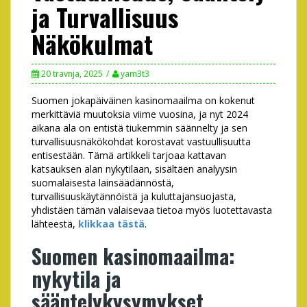
ja Turvallisuus
Näkökulmat
20 travnja, 2025
yam3t3
Suomen jokapäiväinen kasinomaailma on kokenut
merkittäviä muutoksia viime vuosina, ja nyt 2024
aikana ala on entistä tiukemmin säännelty ja sen
turvallisuusnäkökohdat korostavat vastuullisuutta
entisestään. Tämä artikkeli tarjoaa kattavan
katsauksen alan nykytilaan, sisältäen analyysin
suomalaisesta lainsäädännöstä,
turvallisuuskäytännöistä ja kuluttajansuojasta,
yhdistäen tämän valaisevaa tietoa myös luotettavasta
lähteestä,
klikkaa tästä
.
Suomen kasinomaailma:
nykytila ja
sääntelykysymykset