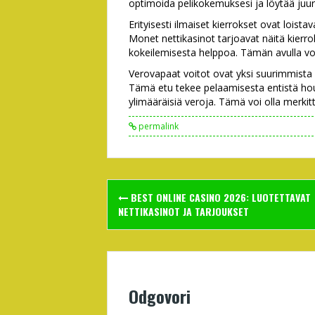
optimoida pelikokemuksesi ja löytää juuri 
Erityisesti ilmaiset kierrokset ovat loistav
Monet nettikasinot tarjoavat näitä kierrok
kokeilemisesta helppoa. Tämän avulla vo
Verovapaat voitot ovat yksi suurimmista s
Tämä etu tekee pelaamisesta entistä houk
ylimääräisiä veroja. Tämä voi olla merkitt
permalink
Post
BEST ONLINE CASINO 2026: LUOTETTAVAT
navigation
NETTIKASINOT JA TARJOUKSET
Odgovori