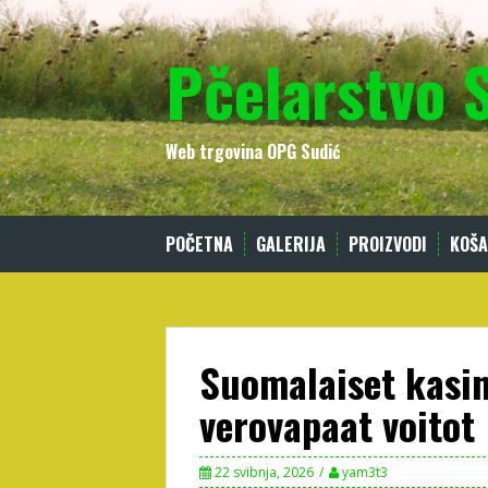
Skip
to
Pčelarstvo 
content
Web trgovina OPG Sudić
POČETNA
GALERIJA
PROIZVODI
KOŠA
Suomalaiset kasin
verovapaat voitot
22 svibnja, 2026
yam3t3