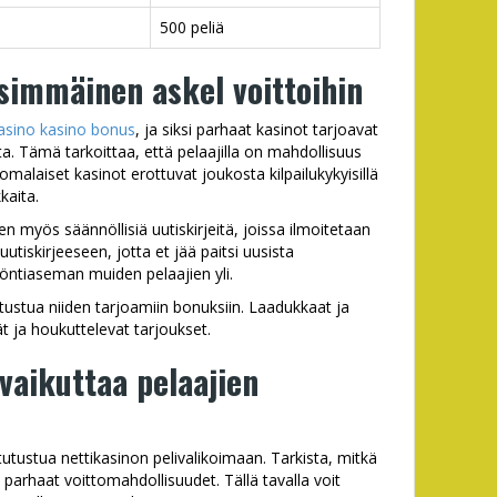
500 peliä
simmäinen askel voittoihin
casino kasino bonus
, ja siksi parhaat kasinot tarjoavat
a. Tämä tarkoittaa, että pelaajilla on mahdollisuus
omalaiset kasinot erottuvat joukosta kilpailukykyisillä
kaita.
en myös säännöllisiä uutiskirjeitä, joissa ilmoitetaan
utiskirjeeseen, jotta et jää paitsi uusista
yöntiaseman muiden pelaajien yli.
tustua niiden tarjoamiin bonuksiin. Laadukkaat ja
ät ja houkuttelevat tarjoukset.
vaikuttaa pelaajien
utustua nettikasinon pelivalikoimaan. Tarkista, mitkä
 parhaat voittomahdollisuudet. Tällä tavalla voit