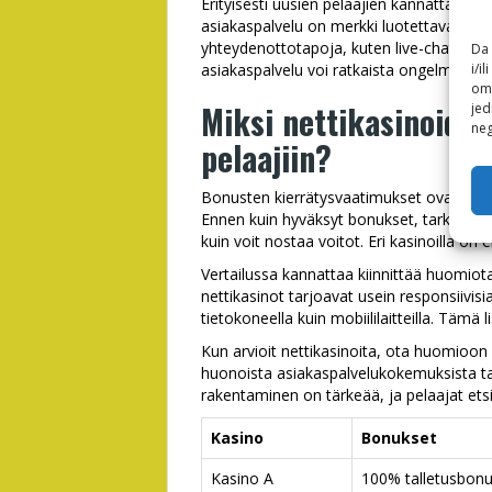
Erityisesti uusien pelaajien kannattaa k
asiakaspalvelu on merkki luotettavasta ne
yhteydenottotapoja, kuten live-chatin, s
Da 
i/i
asiakaspalvelu voi ratkaista ongelmia ja 
omo
Miksi nettikasinoiden
jed
neg
pelaajiin?
Bonusten kierrätysvaatimukset ovat myös 
Ennen kuin hyväksyt bonukset, tarkista,
kuin voit nostaa voitot. Eri kasinoilla on er
Vertailussa kannattaa kiinnittää huomiota
nettikasinot tarjoavat usein responsiivisi
tietokoneella kuin mobiililaitteilla. Täm
Kun arvioit nettikasinoita, ota huomioo
huonoista asiakaspalvelukokemuksista ta
rakentaminen on tärkeää, ja pelaajat etsiv
Kasino
Bonukset
Kasino A
100% talletusbon