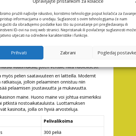
Upravljajte pristankom za kolačiće
iinnittää huomiota asiakaspalvelun saatavuuteen. Hyvä
ttikasinosta. Tarkista, tarjoaako kasino useita
ähköpostin tai puhelimen. Nopea ja ystävällinen
bismo pružili najbolje iskustvo, koristimo tehnologije poput kolačića za čuvanje
li pristup informacijama o uređaju. Suglasnost s ovim tehnologijama će nam
parantaa pelikokemustasi merkittävästi.
gućiti da obrađujemo podatke kao što su ponašanje pri pregledavanju ili
 käytännöt voivat vaikuttaa
instveni ID-ovi na ovoj web stranici. Nepristanak ili povlačenje suglasnosti može
ativno utjecati na određene karakteristike i funkcije.
Prihvati
Zabrani
Pogledaj postavk
merkittävä seikka nettikasinoita arvioitaessa.
 kuinka monta kertaa sinun on pelattava bonus ennen
ilaisia vaatimuksia, joten vertaile niitä huolellisesti.
 myös pelien saatavuuteen eri laitteilla. Modernit
a ratkaisuja, jolloin pelaaminen onnistuu niin
ä lisää pelaamisen joustavuutta ja mukavuutta.
n kasinon maine. Huono maine voi johtua esimerkiksi
i pitkistä nostoaikatauluista. Luottamuksen
ät kasinoita, joilla on hyviä arvosteluja.
Pelivalikoima
us
300 peliä