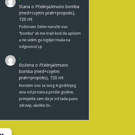
Stana
o
Pčelinja/imuno bomba
(med+cvjetni prah+propolis),
720 ml
Poštovani Zelim naručiti ovu
“bombu” ali me traži kod da upišem
a ne vidim ga nigdje! Hvala na
odgovoru! Lp
Božena
o
Pčelinja/imuno
bomba (med+cvjetni
prah+propolis), 720 ml
Koristim ovo za svog 4-godišnjeg
sina od prosinca prošle godine,
primjetila sam da je od tada puno
zdraviji, ukoliko bi…