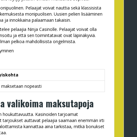
onipuolinen. Pelaajat voivat nauttia sekä klassisista
okemuksesta monipuolisen. Uusien pelien lisääminen
ina ja innokkaina palaamaan takaisin.
elee pelaajia Ninja Casinolle. Pelaajat voivat olla
nsoitu ja että sen toimintatavat ovat läpinäkyviä.
lman pelkoa mahdollisista ongelmista.
tyminen
yiskohta
t maksetaan nopeasti
aja valikoima maksutapoja
n houkuttavuutta. Kasinoiden tarjoamat
ut tarjoukset auttavat pelaajia saamaan enemmän irti
oittamista kannattaa aina tarkistaa, mitkä bonukset
taa.