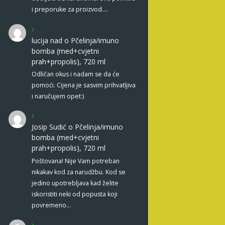
i preporuke za proizvod.…
lucija nad
o
Pčelinja/imuno
bomba (med+cvjetni
prah+propolis), 720 ml
Odličan okus i nadam se da će
pomoći. Cijena je sasvim prihvatljiva
i naručujem opet:)
Josip Sudić
o
Pčelinja/imuno
bomba (med+cvjetni
prah+propolis), 720 ml
Poštovana! Nije Vam potreban
nikakav kod za narudžbu. Kod se
jedino upotrebljava kad želite
iskoristiti neki od popusta koji
povremeno…