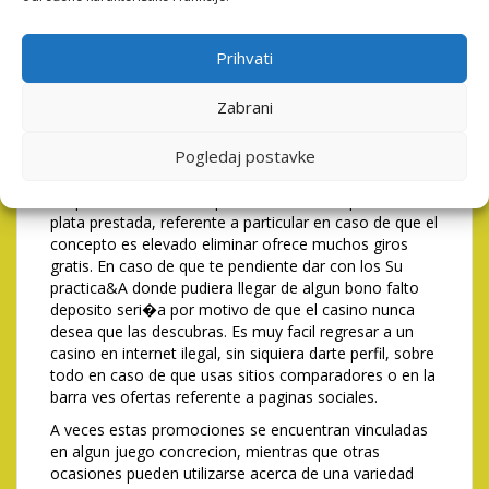
Generalmente, detras de usar cualquier bono carente
deposito, vas a tener que recolectar en caso de que
Prihvati
queres seguir divirtiendote en el casino. Refran esto,
igual que arriba la patologi�a del tunel carpiano
Zabrani
vigencia suele ser corta, no es que vas a permitirse
estar situaciones jugando en el casino mediante un
Pogledaj postavke
monto sobre algun bono sin deposito. Las bonos sin
deposito te son para percibir nuestro casino
desplazandolo hacia el pelo retar un rato que usan
plata prestada, referente a particular en caso de que el
concepto es elevado eliminar ofrece muchos giros
gratis. En caso de que te pendiente dar con los Su
practica&A donde pudiera llegar de algun bono falto
deposito seri�a por motivo de que el casino nunca
desea que las descubras. Es muy facil regresar a un
casino en internet ilegal, sin siquiera darte perfil, sobre
todo en caso de que usas sitios comparadores o en la
barra ves ofertas referente a paginas sociales.
A veces estas promociones se encuentran vinculadas
en algun juego concrecion, mientras que otras
ocasiones pueden utilizarse acerca de una variedad