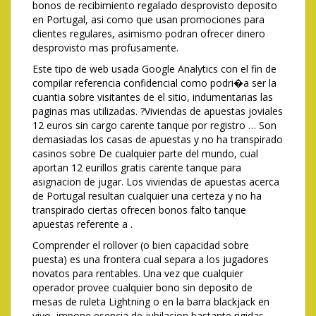
bonos de recibimiento regalado desprovisto deposito
en Portugal, asi como que usan promociones para
clientes regulares, asimismo podran ofrecer dinero
desprovisto mas profusamente.
Este tipo de web usada Google Analytics con el fin de
compilar referencia confidencial como podri�a ser la
cuantia sobre visitantes de el sitio, indumentarias las
paginas mas utilizadas. ?Viviendas de apuestas joviales
12 euros sin cargo carente tanque por registro … Son
demasiadas los casas de apuestas y no ha transpirado
casinos sobre De cualquier parte del mundo, cual
aportan 12 eurillos gratis carente tanque para
asignacion de jugar. Los viviendas de apuestas acerca
de Portugal resultan cualquier una certeza y no ha
transpirado ciertas ofrecen bonos falto tanque
apuestas referente a .
Comprender el rollover (o bien capacidad sobre
puesta) es una frontera cual separa a los jugadores
novatos para rentables. Una vez que cualquier
operador provee cualquier bono sin deposito de
mesas de ruleta Lightning o en la barra blackjack en
vivo, impone esencia de jubilacion bastante rigidas.