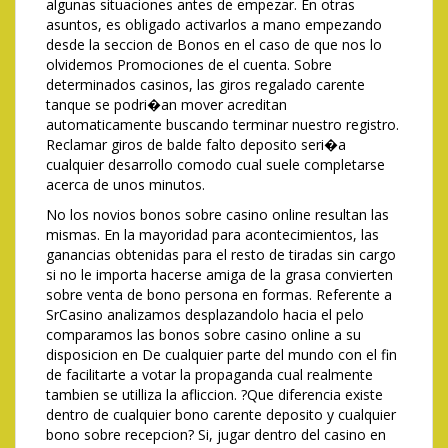
algunas situaciones antes de empezar. En otras
asuntos, es obligado activarlos a mano empezando
desde la seccion de Bonos en el caso de que nos lo
olvidemos Promociones de el cuenta. Sobre
determinados casinos, las giros regalado carente
tanque se podri�an mover acreditan
automaticamente buscando terminar nuestro registro.
Reclamar giros de balde falto deposito seri�a
cualquier desarrollo comodo cual suele completarse
acerca de unos minutos.
No los novios bonos sobre casino online resultan las
mismas. En la mayoridad para acontecimientos, las
ganancias obtenidas para el resto de tiradas sin cargo
si no le importa hacerse amiga de la grasa convierten
sobre venta de bono persona en formas. Referente a
SrCasino analizamos desplazandolo hacia el pelo
comparamos las bonos sobre casino online a su
disposicion en De cualquier parte del mundo con el fin
de facilitarte a votar la propaganda cual realmente
tambien se utilliza la afliccion. ?Que diferencia existe
dentro de cualquier bono carente deposito y cualquier
bono sobre recepcion? Si, jugar dentro del casino en