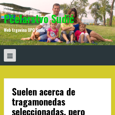
Skip
to
content
Pčelarstvo Sudić
Web trgovina OPG Sudić
Suelen acerca de
tragamonedas
seleccionadas, pero