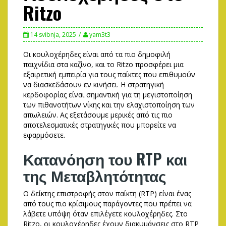
Ritzo
14 svibnja, 2025
yam3t3
Οι κουλοχέρηδες είναι από τα πιο δημοφιλή
παιχνίδια στα καζίνο, και το Ritzo προσφέρει μια
εξαιρετική εμπειρία για τους παίκτες που επιθυμούν
να διασκεδάσουν εν κινήσει. Η στρατηγική
κερδοφορίας είναι σημαντική για τη μεγιστοποίηση
των πιθανοτήτων νίκης και την ελαχιστοποίηση των
απωλειών. Ας εξετάσουμε μερικές από τις πιο
αποτελεσματικές στρατηγικές που μπορείτε να
εφαρμόσετε.
Κατανόηση του RTP και
της Μεταβλητότητας
Ο δείκτης επιστροφής στον παίκτη (RTP) είναι ένας
από τους πιο κρίσιμους παράγοντες που πρέπει να
λάβετε υπόψη όταν επιλέγετε κουλοχέρηδες. Στο
Ritzo, οι κουλοχέρηδες έχουν διακυμάνσεις στο RTP