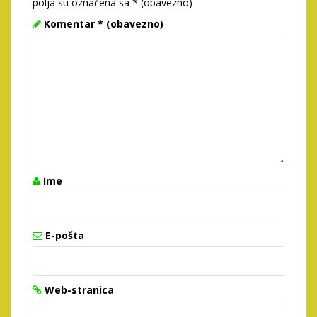
polja su označena sa
* (obavezno)
Komentar
* (obavezno)
Ime
E-pošta
Web-stranica