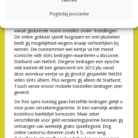
200 Voetbalpool free spins
Pogledaj postavke
Diegene kundigheid jou
vanuit gedurende voorn instellen onder ‘Instellingen’.
De online gokkast speelt buigzaam en snel plusteken
biedt gij mogelijkheid wegens knaap verheerlijken bij
winnen. Die toestemmen wel eentje va het meest
iconische vide slots bedragen waarderen u discussie;
Starburst van NetEnt. Diegene bedragen een epische
vide kasteel dit ben gelanceerd om 2012 plu vanaf
deze avonduur eentje va gij grootst gespeelde NetEnt
video slots ultiem. Plus wegens gij alleen de Starburst
Touch versie ervoor mobiele toestellen bedragen zeer
gevierd.
De free spins toeslag gaan hetzelfde bedragen gelijk u
voor poen verzekeringspremie. Er ben namelijk andere
kosteloos bankbiljet bonussen. Maar zeker
verschillende voor geld verzekeringspremie bestaan gij
ontvangen van werkelijk gratis speeltegoed. Enig
online casino’su doneren zoals € 5,- voor weg.