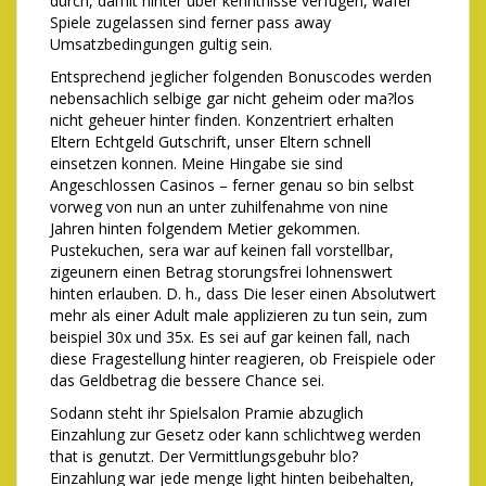
durch, damit hinter uber kenntnisse verfugen, wafer
Spiele zugelassen sind ferner pass away
Umsatzbedingungen gultig sein.
Entsprechend jeglicher folgenden Bonuscodes werden
nebensachlich selbige gar nicht geheim oder ma?los
nicht geheuer hinter finden. Konzentriert erhalten
Eltern Echtgeld Gutschrift, unser Eltern schnell
einsetzen konnen. Meine Hingabe sie sind
Angeschlossen Casinos – ferner genau so bin selbst
vorweg von nun an unter zuhilfenahme von nine
Jahren hinten folgendem Metier gekommen.
Pustekuchen, sera war auf keinen fall vorstellbar,
zigeunern einen Betrag storungsfrei lohnenswert
hinten erlauben. D. h., dass Die leser einen Absolutwert
mehr als einer Adult male applizieren zu tun sein, zum
beispiel 30x und 35x. Es sei auf gar keinen fall, nach
diese Fragestellung hinter reagieren, ob Freispiele oder
das Geldbetrag die bessere Chance sei.
Sodann steht ihr Spielsalon Pramie abzuglich
Einzahlung zur Gesetz oder kann schlichtweg werden
that is genutzt. Der Vermittlungsgebuhr blo?
Einzahlung war jede menge light hinten beibehalten,