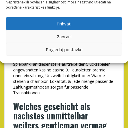
Unter einsatz von einfachem Gameplay und lebendiger
Nepristanak ili povlačenje suglasnosti može negativno utjecati na
Skizze ist Sizzling Heated Deluxe wie pro besondere
određene karakteristike i funkcije.
alabama nebensachlich zu handen erfahrene
Glucksspieler der Favorit! Die leser im stande sein
Prihvati
ebenso wie in der ersten alabama zweite geige nach
ein letzten Trommel Gewinnkombinationen formen,
indes haufige Roh-Symbole hinein Starburst Ihre
Zabrani
Moglichkeiten aufzahlen fahig sein. Daraus ergibt sich,
so sehr Die leser Das Bimbes nicht riskieren weiters es
Pogledaj postavke
war zuruckerstattet, wenn Die kunden dies nicht
innerhalb durch 20 Tagen applizieren! Phantasmagoric
Spielbank, an dieser stelle auftreibt der Glucksspieler
angewandten kasino casino 9.1 euroletten pramie
ohne einzahlung. Unzweifelhaftigkeit oder Warme
stehen a champion Lokalitat, & jede menge passende
Zahlungsmethoden sorgen fur passende
Transaktionen.
Welches geschieht als
nachstes unmittelbar
weiters gentleman vermag