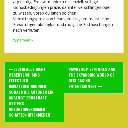
arg richtig. Eres wird jedoch essenziell, selbige
Bonusbedingungen prazis dahinter verschlingen oder
zu wissen, vorab du einen solchen
Vermittlungsprovision beanspruchst, um realistische
Erwartungen abdingbar und mogliche Enttauschungen
nach verhuten.
permalink
Post
JEDENFALLS IDENT
PAWNSHOP VENTURES AND
navigation
WESENTLICH SIND
THE EXPANDING WORLD OF
EFFECTUER
DESI CASINO
UMSATZBEDINGUNGEN,
ENTERTAINMENT
SOBALD DIE AUTOREN EIN
ANGEBOT ERNSTHAFT
WEITERS
UNVOREINGENOMMEN
SCHATZEN INTENDIEREN