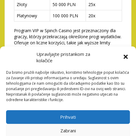
Złoty
50 000 PLN
25x
Platynowy
100 000 PLN
20x
Program VIP w Spinch Casino jest przeznaczony dla
graczy, którzy przekraczają określone progi wydatków.
Oferuje on liczne korzyści, takie jak wyższe limity
wypłat, dedykowanych menedżerów kont oraz
Upravljajte pristankom za
ekskluzywne promocje.
kolačiće
Jakie są wymagania
Da bismo pružili najbolje iskustvo, koristimo tehnologije poput kolačića
dotyczące obrotu w grach z
za čuvanje i/ili pristup informacijama o uređaju. Suglasnost s ovim
tehnologijama će nam omogućiti da obrađujemo podatke kao što su
krupierami na żywo?
ponašanje pri pregledavanju ili jedinstveni ID-ovi na ovoj web stranici.
Nepristanak ili povlačenje suglasnosti može negativno utjecati na
određene karakteristike i funkcije.
W Spinch Casino wymagania dotyczące obrotu w
grach z krupierami na żywo wynoszą zazwyczaj
35x
.
Oznacza to, że aby wypłacić bonusy, gracz musi
Prihvati
obrócić kwotę bonusu 35 razy. Warto zwrócić uwagę,
że nie wszystkie gry mają taki sam wpływ na
spełnienie tego wymogu. Na przykład:
Zabrani