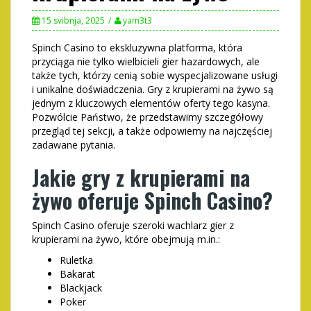
15 svibnja, 2025
yam3t3
Spinch Casino to ekskluzywna platforma, która
przyciąga nie tylko wielbicieli gier hazardowych, ale
także tych, którzy cenią sobie wyspecjalizowane usługi
i unikalne doświadczenia. Gry z krupierami na żywo są
jednym z kluczowych elementów oferty tego kasyna.
Pozwólcie Państwo, że przedstawimy szczegółowy
przegląd tej sekcji, a także odpowiemy na najczęściej
zadawane pytania.
Jakie gry z krupierami na
żywo oferuje Spinch Casino?
Spinch Casino oferuje szeroki wachlarz gier z
krupierami na żywo, które obejmują m.in.:
Ruletka
Bakarat
Blackjack
Poker