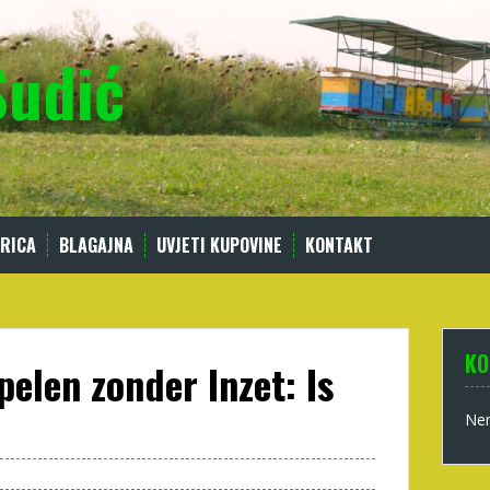
Sudić
RICA
BLAGAJNA
UVJETI KUPOVINE
KONTAKT
KO
elen zonder Inzet: Is
Nem