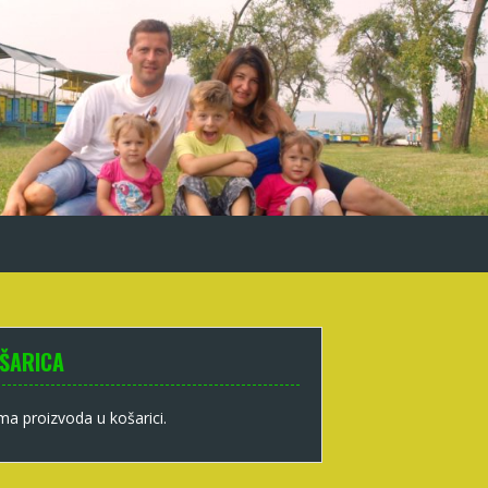
ŠARICA
a proizvoda u košarici.