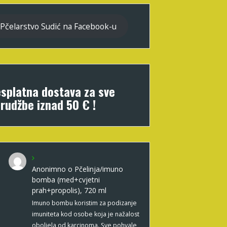
Pčelarstvo Sudić na Facebook-u
splatna dostava za sve
rudžbe iznad 50 € !
Anonimno
o
Pčelinja/imuno
bomba (med+cvjetni
prah+propolis), 720 ml
Imuno bombu koristim za podizanje
imuniteta kod osobe koja je nažalost
oboljela od karcinoma. Sve pohvale