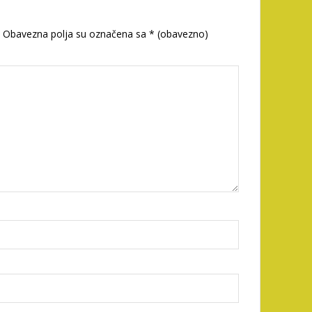
Obavezna polja su označena sa
* (obavezno)