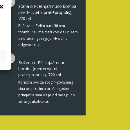
Stana
o
Pčelinja/imuno bomba
(med+cvjetni prah+propolis),
720 ml
Poštovani Zelim naručiti ovu
“bombu” ali me traži kod da upišem
a ne vidim ga nigdje! Hvala na
odgovoru! Lp
e
Božena
o
Pčelinja/imuno
bomba (med+cvjetni
prah+propolis), 720 ml
Koristim ovo za svog 4-godišnjeg
sina od prosinca prošle godine,
primjetila sam da je od tada puno
zdraviji, ukoliko bi…