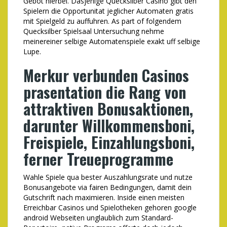
Gebot hierbei. Dasjenige Quecksilber Casino gibt den
Spielern die Opportunitat jeglicher Automaten gratis
mit Spielgeld zu auffuhren. As part of folgendem
Quecksilber Spielsaal Untersuchung nehme
meinereiner selbige Automatenspiele exakt uff selbige
Lupe.
Merkur verbunden Casinos
prasentation die Rang von
attraktiven Bonusaktionen,
darunter Willkommensboni,
Freispiele, Einzahlungsboni,
ferner Treueprogramme
Wahle Spiele qua bester Auszahlungsrate und nutze
Bonusangebote via fairen Bedingungen, damit dein
Gutschrift nach maximieren. Inside einen meisten
Erreichbar Casinos und Spielotheken gehoren google
android Webseiten unglaublich zum Standard-