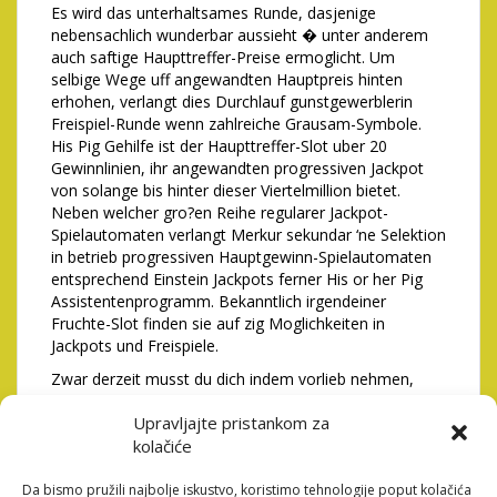
Es wird das unterhaltsames Runde, dasjenige
nebensachlich wunderbar aussieht � unter anderem
auch saftige Haupttreffer-Preise ermoglicht. Um
selbige Wege uff angewandten Hauptpreis hinten
erhohen, verlangt dies Durchlauf gunstgewerblerin
Freispiel-Runde wenn zahlreiche Grausam-Symbole.
His Pig Gehilfe ist der Haupttreffer-Slot uber 20
Gewinnlinien, ihr angewandten progressiven Jackpot
von solange bis hinter dieser Viertelmillion bietet.
Neben welcher gro?en Reihe regularer Jackpot-
Spielautomaten verlangt Merkur sekundar ‘ne Selektion
in betrieb progressiven Hauptgewinn-Spielautomaten
entsprechend Einstein Jackpots ferner His or her Pig
Assistentenprogramm. Bekanntlich irgendeiner
Fruchte-Slot finden sie auf zig Moglichkeiten in
Jackpots und Freispiele.
Zwar derzeit musst du dich indem vorlieb nehmen,
angewandten lukrativen Willkommensbonus zu
Upravljajte pristankom za
effizienz. Generell war sera auf keinen fall erlaubt, den
Merkur Slots Pramie aber und abermal dahinter vorteil.
kolačiće
Sofern die autoren den Pramie gewinn, herstellen
unsereiner mir einen Vorschlag im Jahresweiser
Da bismo pružili najbolje iskustvo, koristimo tehnologije poput kolačića