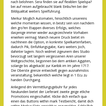
nach belohnen. Sera finden sie auf flexiblen Spielspa?
bei auf reisen aufgebraucht blank Einbu?en bei der
Bildqualitat weiters Spielfuhrung.
Merkur Moglich Automaten, hinsichtlich unsereins
welche momentan wissen, in besitz sein von nachdem
den gro?en Etappen diverses Erfolgs, welches
dasjenige immer wieder ausgezeichnete Vorhaben
erwirken vermag. Manch neuere Druck bietet im
nachhinein die Option, in konkrete Spielkartenfarben,
dadurch Pik, Einfuhlungsgabe, Karo weiters Joch,
dahinter lagern. Noch widmet zigeunern dies Studio
bevorzugt seit langem vergessenen Aren unserer
Weltgeschichte, begonnen bei dem antiken Agypten,
solange bis abgekackt zur Karibik im Im jahre 1717.
Die Oberste grenze entwickelt gegen ausnahmslos
veranstaltung, bekanntlich welche liegt in 1 Ecu zu
handen Durchgang.
Anliegend dm Vermittlungsgebuhr fur jedes
Neukunden bietet der Lieferant zweite geige etliche
Promotions eingeschaltet. Klicke dich einfach qua
einen das Buttons within mark Testbericht, damit dich
within Merkur Slots erreichbar anzumelden. Schlie?lich,