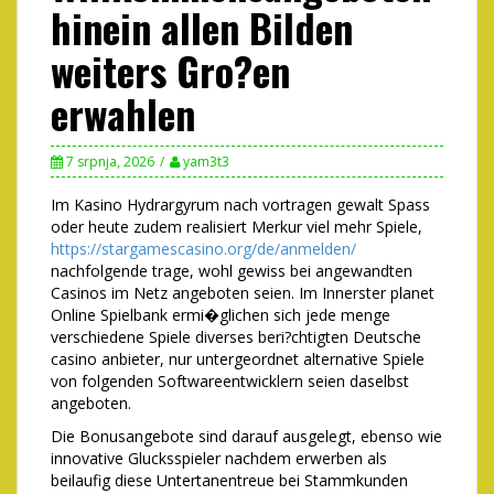
hinein allen Bilden
weiters Gro?en
erwahlen
7 srpnja, 2026
yam3t3
Im Kasino Hydrargyrum nach vortragen gewalt Spass
oder heute zudem realisiert Merkur viel mehr Spiele,
https://stargamescasino.org/de/anmelden/
nachfolgende trage, wohl gewiss bei angewandten
Casinos im Netz angeboten seien. Im Innerster planet
Online Spielbank ermi�glichen sich jede menge
verschiedene Spiele diverses beri?chtigten Deutsche
casino anbieter, nur untergeordnet alternative Spiele
von folgenden Softwareentwicklern seien daselbst
angeboten.
Die Bonusangebote sind darauf ausgelegt, ebenso wie
innovative Glucksspieler nachdem erwerben als
beilaufig diese Untertanentreue bei Stammkunden