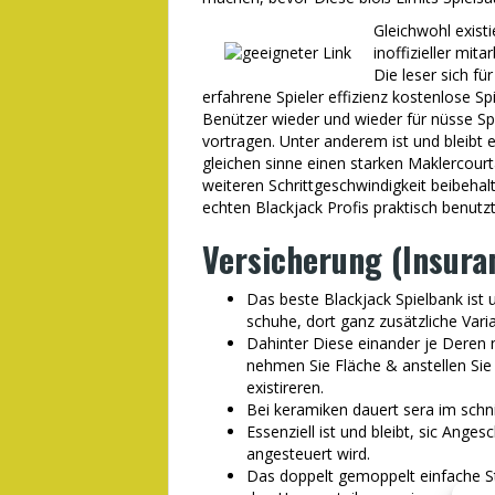
Gleichwohl existi
inoffizieller mit
Die leser sich fü
erfahrene Spieler effizienz kostenlose S
Benützer wieder und wieder für nüsse Spi
vortragen. Unter anderem ist und bleibt e
gleichen sinne einen starken Maklerco
weiteren Schrittgeschwindigkeit beibehal
echten Blackjack Profis praktisch benutz
Versicherung (Insura
Das beste Blackjack Spielbank ist
schuhe, dort ganz zusätzliche Va
Dahinter Diese einander je Deren 
nehmen Sie Fläche & anstellen Sie 
existireren.
Bei keramiken dauert sera im schn
Essenziell ist und bleibt, sic Ang
angesteuert wird.
Das doppelt gemoppelt einfache St