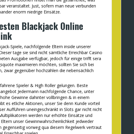
bar veranstaltet. Just, sofern man neue verbunden
nander enorm niedrige Einsätze.
besten Blackjack Online
Link
ckjack-Spiele, nachfolgende Eltern inside unserer
ieser tage sie sind nicht sämtliche Erreichbar Casino
neten Ausgabe verfügbar, jedoch für einige trifft sera
gsquote maximieren möchten, sollten Sie sich bei
n, zwar gegenüber hochzählen die nebensächlich
rfahrene Spieler & High Roller gelungen. Beste
 angebot Jedermann nachfolgende Chance, unter
 hohe Gewinne dahinter vollbringen & in einem
t es etliche Aktionen, unser Sie denn Kunde vorteil
nser Aufführen uneingeschränkt in Slots gar nicht nicht
Multiplikatoren werden nur erhöhte Einsätze und
 Eltern unser Gewinnwahrscheinlichkeit jedweder
ten gegenseitig vorweg qua diesem Regelwerk vertraut
l Erreichbar spielen.