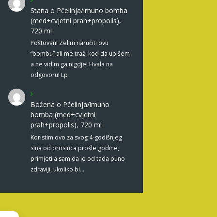
Stana
o
Pčelinja/imuno bomba
(med+cvjetni prah+propolis),
720 ml
Poštovani Zelim naručiti ovu
“bombu” ali me traži kod da upišem
a ne vidim ga nigdje! Hvala na
odgovoru! Lp
Božena
o
Pčelinja/imuno
bomba (med+cvjetni
prah+propolis), 720 ml
Koristim ovo za svog 4-godišnjeg
sina od prosinca prošle godine,
primjetila sam da je od tada puno
zdraviji, ukoliko bi…