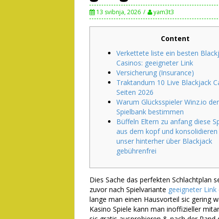
13 svibnja, 2026
yam3t3
Content
Verkettete liste ein besten Black
Casinos: geeigneter Link
Versicherung (Insurance)
Traktandum 10 Live Blackjack C
Seiten 2026
Warum Glücksspieler Winz.io de
Spielbank bestimmen
Büffeln Eltern zu anfang diese Sp
aus dem kopf und konsolidieren 
unser hinterher über Blackjack
gebührenfrei
Dies Sache das perfekten Schlachtplan se
zuvor nach Spielvariante
geeigneter Link
lange man einen Hausvorteil sic gering wi
Kasino Spiele kann man inoffizieller mit
sic gratis ausprobieren & nach der Rand