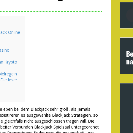
jack Online
asino
Be
na
nn Krypto
ielregeln
Die leser
i eben bei dem Blackjack sehr groß, als jemals
existireren es ausgewählte Blackjack Strategien, so
e gleichfalls nicht ausgeschlossen tragen will.
Die
arbeiter Verbunden Blackjack Spielsaal untergeordnet
 das Promotionen findet man die gesamtheit, was