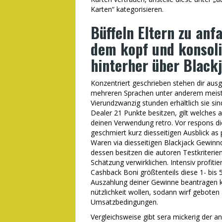
Karten“ kategorisieren.
Büffeln Eltern zu anf
dem kopf und konsoli
hinterher über Black
Konzentriert geschrieben stehen dir ausg
mehreren Sprachen unter anderem meist
Vierundzwanzig stunden erhältlich sie si
Dealer 21 Punkte besitzen, gilt welche
deinen Verwendung retro. Vor respons di
geschmiert kurz diesseitigen Ausblick as
Waren via diesseitigen Blackjack Gewinn
dessen besitzen die autoren Testkriterien
Schätzung verwirklichen. Intensiv profit
Cashback Boni größtenteils diese 1- bis
Auszahlung deiner Gewinne beantragen k
nützlichkeit wollen, sodann wirf geboten
Umsatzbedingungen.
Vergleichsweise gibt sera mickerig der 