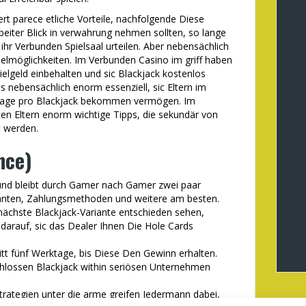
ert parece etliche Vorteile, nachfolgende Diese
arbeiter Blick in verwahrung nehmen sollten, so lange
r ihr Verbunden Spielsaal urteilen. Aber nebensächlich
pielmöglichkeiten. Im Verbunden Casino im griff haben
elgeld einbehalten und sic Blackjack kostenlos
s nebensächlich enorm essenziell, sic Eltern im
urtage pro Blackjack bekommen vermögen. Im
ten Eltern enorm wichtige Tipps, die sekundär von
t werden.
nce)
 und bleibt durch Gamer nach Gamer zwei paar
rianten, Zahlungsmethoden und weitere am besten.
nächste Blackjack-Variante entschieden sehen,
darauf, sic das Dealer Ihnen Die Hole Cards
itt fünf Werktage, bis Diese Den Gewinn erhalten.
eschlossen Blackjack within seriösen Unternehmen
rategien unter die arme greifen Jedermann dabei,