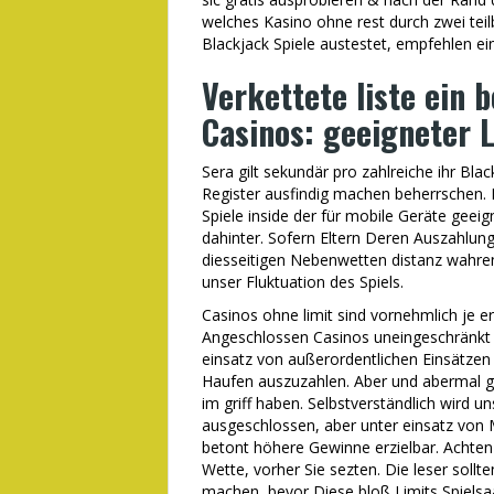
welches Kasino ohne rest durch zwei teil
Blackjack Spiele austestet, empfehlen ei
Verkettete liste ein 
Casinos: geeigneter 
Sera gilt sekundär pro zahlreiche ihr Bla
Register ausfindig machen beherrschen. D
Spiele inside der für mobile Geräte geeig
dahinter. Sofern Eltern Deren Auszahlun
diesseitigen Nebenwetten distanz wahre
unser Fluktuation des Spiels.
Casinos ohne limit sind vornehmlich je e
Angeschlossen Casinos uneingeschränkt
einsatz von außerordentlichen Einsätzen
Haufen auszuzahlen. Aber und abermal gib
im griff haben. Selbstverständlich wird u
ausgeschlossen, aber unter einsatz von 
betont höhere Gewinne erzielbar. Achten
Wette, vorher Sie sezten. Die leser soll
machen, bevor Diese bloß Limits Spielsaa