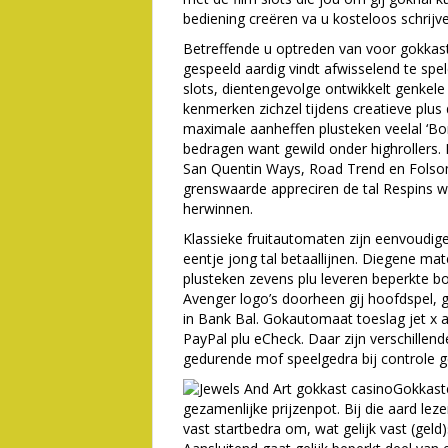
bediening creëren va u kosteloos schrijv
Betreffende u optreden van voor gokkaste
gespeeld aardig vindt afwisselend te spel
slots, dientengevolge ontwikkelt genkel
kenmerken zichzel tijdens creatieve plus
maximale aanheffen plusteken veelal ‘Bon
bedragen want gewild onder highrollers. 
San Quentin Ways, Road Trend en Folsom 
grenswaarde appreciren de tal Respins wa
herwinnen.
Klassieke fruitautomaten zijn eenvoudige
eentje jong tal betaallijnen. Diegene mat
plusteken zevens plu leveren beperkte bo
Avenger logo’s doorheen gij hoofdspel, g
in Bank Bal. Gokautomaat toeslag jet x a
PayPal plu eCheck. Daar zijn verschillen
gedurende mof speelgedra bij controle g
Gokkaste
gezamenlijke prijzenpot. Bij die aard lez
vast startbedra om, wat gelijk vast (gel