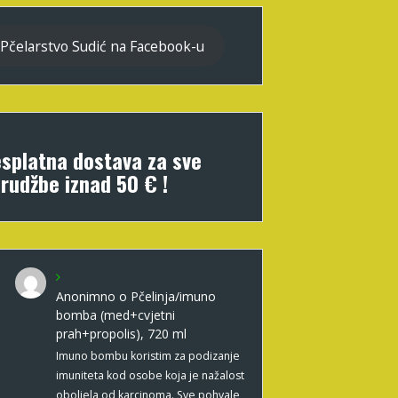
Pčelarstvo Sudić na Facebook-u
splatna dostava za sve
rudžbe iznad 50 € !
Anonimno
o
Pčelinja/imuno
bomba (med+cvjetni
prah+propolis), 720 ml
Imuno bombu koristim za podizanje
imuniteta kod osobe koja je nažalost
oboljela od karcinoma. Sve pohvale