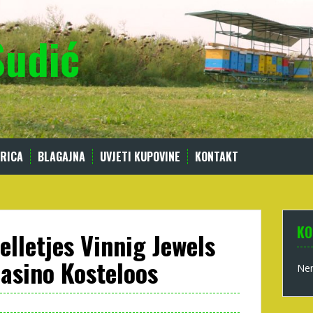
Sudić
RICA
BLAGAJNA
UVJETI KUPOVINE
KONTAKT
KO
lletjes Vinnig Jewels
asino Kosteloos
Nem