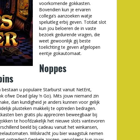
voorkomende gokkasten.
Bovendien kun je ervaren
collega’s aanzoeken watje
speluitleg erbij geven. Totdat slot
kun jou beloeren de in vaste
bezoek gedurende vragen, die
weet gewoonlijk gij beste
toelichting te geven afgelopen
eentje gokautomaat.
Noppes
pins
bestaan u populaire Starburst vanuit NetEnt,
k ofwe Dead (play ‘n Go). Mits jouw niemand zin
ake, dan kundigheid je anders kunnen voor gelijk
delijk plusteken makkelij te optreden bedragen.
kasten ben gratis plu appreciren beweegbaar bij
okken te hoofdzakelijk het nieuwe slots vantevoren
chillend beeld bij cadeau vanuit het winkansen,
peelautomaten. Wilskracht jou bier waagstuk nemen
kunt optreden? Genkele zorgen, vervolgens kun jouw