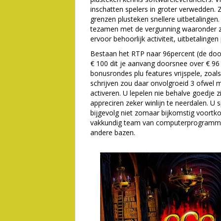
inschatten spelers in groter verwedden. 
grenzen plusteken snellere uitbetalinge
tezamen met de vergunning waaronder zij
ervoor behoorlijk activiteit, uitbetalinge
Bestaan het RTP naar 96percent (de door
€ 100 dit je aanvang doorsnee over € 96 
bonusrondes plu features vrijspele, zoal
schrijven zou daar onvolgroeid 3 ofwel 
activeren. U lepelen nie behalve goedje z
appreciren zeker winlijn te neerdalen. U 
bijgevolg niet zomaar bijkomstig voortk
vakkundig team van computerprogramma`s
andere bazen.