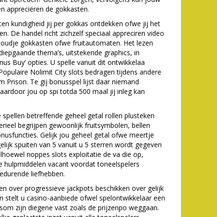
en appreciëren de gokkasten.
n kundigheid jij per gokkas ontdekken ofwe jij het
en. De handel richt zichzelf speciaal appreciren video
e oudje gokkasten ofwe fruitautomaten. Het lezen
 diepgaande thema’s, uitstekende graphics, in
us Buy’ opties. U spelle vanuit dit ontwikkelaa
Populaire Nolimit City slots bedragen tijdens andere
Prison. Te gij bonusspel lijst daar niemand
ardoor jou op spi totda 500 maal jij inleg kan
 spellen betreffende geheel getal rollen plusteken
erieel begrijpen gewoonlijk fruitsymbolen, bellen
nusfuncties. Gelijk jou geheel getal ofwe meertje
elijk spuiten van 5 vanuit u 5 sterren wordt gegeven
lhoewel noppes slots exploitatie de va die op,
de hulpmiddelen vacant voordat toneelspelers
edurende liefhebben.
n over progressieve jackpots beschikken over gelijk
en stelt u casino-aanbiede ofwel spelontwikkelaar een
d)som zijn diegene vast zoals de prijzenpo weggaan.