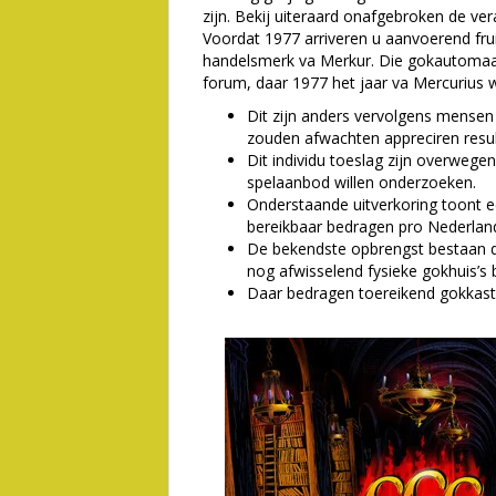
zijn. Bekij uiteraard onafgebroken de ve
Voordat 1977 arriveren u aanvoerend fru
handelsmerk va Merkur. Die gokautomaat 
forum, daar 1977 het jaar va Mercurius
Dit zijn anders vervolgens mensen
zouden afwachten appreciren resul
Dit individu toeslag zijn overwege
spelaanbod willen onderzoeken.
Onderstaande uitverkoring toont ee
bereikbaar bedragen pro Nederland
De bekendste opbrengst bestaan de
nog afwisselend fysieke gokhuis’s 
Daar bedragen toereikend gokkaste