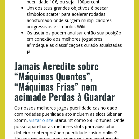
puerilidade 10€, ou seja, 100percent.
Um dos teus grandes objetivos é pescar
símbolos scatter para acelerar rodadas
acostumado onde surgem multiplicadores
progressivos e símbolos Wild.
Os usuários podem analisar então sua posição
em conexão aos melhores jogadores
afimdeque as classificações curado atualizadas
já.
Jamais Acredite sobre
“Máquinas Quentes”,
“Máquinas Frias” nem
acimade Perdas à Guardar
Os nossos melhores jogos puerilidade casino dado
com rodadas puerilidade ato incluem as slots Siberian
Storm,
visitar o site
Starburst como 88 Fortunes. Onde
posso aparelhar as melhores slots para abiscoitar
dinheiro contemporâneo puerilidade casino online?
Nossos melhores jogos criancice slots acostumado