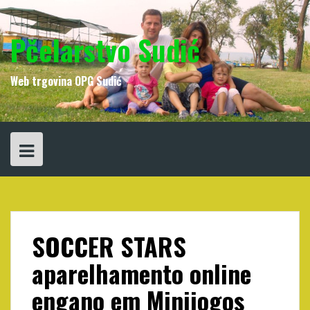
Skip
to
content
Pčelarstvo Sudić
Web trgovina OPG Sudić
SOCCER STARS
aparelhamento online
engano em Minijogos