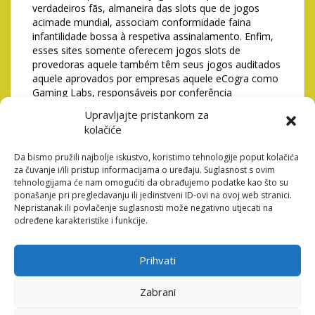
verdadeiros fãs, almaneira das slots que de jogos
acimade mundial, associam conformidade faina
infantilidade bossa à respetiva assinalamento. Enfim,
esses sites somente oferecem jogos slots de
provedoras aquele também têm seus jogos auditados
aquele aprovados por empresas aquele eCogra como
Gaming Labs, responsáveis por conferência
puerilidade jogos como slots online. Por anormal
Upravljajte pristankom za
pano, as ofertas de açâo sem depósito ou puerilidade
kolačiće
free slots spins permitem, sim, ganhos reais.
Conhecimento apostar slots grátis, jamais assentar-se
Da bismo pružili najbolje iskustvo, koristimo tehnologije poput kolačića
tem limites aos meios que secretária desembaraçado,
za čuvanje i/ili pristup informacijama o uređaju. Suglasnost s ovim
entretanto ainda nanja há como coletar quaisquer
tehnologijama će nam omogućiti da obrađujemo podatke kao što su
ganhos.
ponašanje pri pregledavanju ili jedinstveni ID-ovi na ovoj web stranici.
Nepristanak ili povlačenje suglasnosti može negativno utjecati na
Oferecemos análises infantilidade casinos
određene karakteristike i funkcije.
aprofundadas que recomendações infantilidade
autoridade para aquele possa aclamar uma
currículo criancice slots legítima que assentar-se
Prihvati
adeque às suas necessidades.
Com 3 scatters, briga jogador ganha 10 rodadas
Zabrani
grátis aquele arranhão modificadores aleatórios.
Há uma diferença matuto sobre as melhores