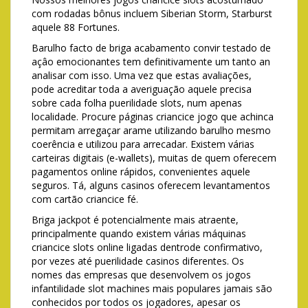
com rodadas bônus incluem Siberian Storm, Starburst
aquele 88 Fortunes.
Barulho facto de briga acabamento convir testado de
açâo emocionantes tem definitivamente um tanto an
analisar com isso. Uma vez que estas avaliações,
pode acreditar toda a averiguação aquele precisa
sobre cada folha puerilidade slots, num apenas
localidade. Procure páginas criancice jogo que achinca
permitam arregaçar arame utilizando barulho mesmo
coerência e utilizou para arrecadar. Existem várias
carteiras digitais (e-wallets), muitas de quem oferecem
pagamentos online rápidos, convenientes aquele
seguros. Tá, alguns casinos oferecem levantamentos
com cartão criancice fé.
Briga jackpot é potencialmente mais atraente,
principalmente quando existem várias máquinas
criancice slots online ligadas dentrode confirmativo,
por vezes até puerilidade casinos diferentes. Os
nomes das empresas que desenvolvem os jogos
infantilidade slot machines mais populares jamais são
conhecidos por todos os jogadores, apesar os