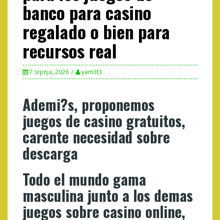
banco para casino
regalado o bien para
recursos real
7 srpnja, 2026
yam3t3
Ademi?s, proponemos
juegos de casino gratuitos,
carente necesidad sobre
descarga
Todo el mundo gama
masculina junto a los demas
juegos sobre casino online,