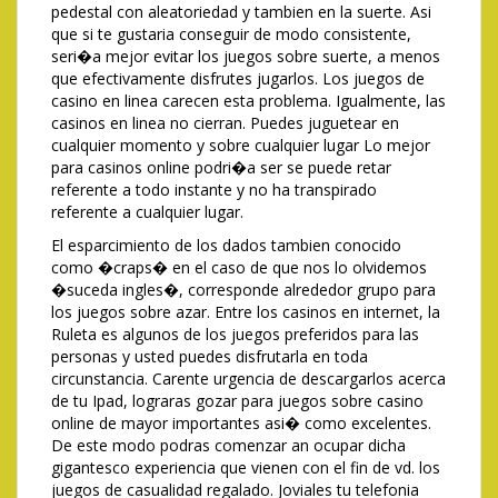
pedestal con aleatoriedad y tambien en la suerte. Asi
que si te gustaria conseguir de modo consistente,
seri�a mejor evitar los juegos sobre suerte, a menos
que efectivamente disfrutes jugarlos. Los juegos de
casino en linea carecen esta problema. Igualmente, las
casinos en linea no cierran. Puedes juguetear en
cualquier momento y sobre cualquier lugar Lo mejor
para casinos online podri�a ser se puede retar
referente a todo instante y no ha transpirado
referente a cualquier lugar.
El esparcimiento de los dados tambien conocido
como �craps� en el caso de que nos lo olvidemos
�suceda ingles�, corresponde alrededor grupo para
los juegos sobre azar. Entre los casinos en internet, la
Ruleta es algunos de los juegos preferidos para las
personas y usted puedes disfrutarla en toda
circunstancia. Carente urgencia de descargarlos acerca
de tu Ipad, lograras gozar para juegos sobre casino
online de mayor importantes asi� como excelentes.
De este modo podras comenzar an ocupar dicha
gigantesco experiencia que vienen con el fin de vd. los
juegos de casualidad regalado. Joviales tu telefonia