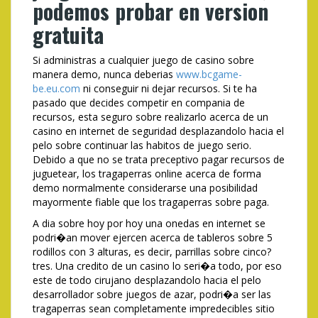
podemos probar en version
gratuita
Si administras a cualquier juego de casino sobre
manera demo, nunca deberias
www.bcgame-
be.eu.com
ni conseguir ni dejar recursos. Si te ha
pasado que decides competir en compania de
recursos, esta seguro sobre realizarlo acerca de un
casino en internet de seguridad desplazandolo hacia el
pelo sobre continuar las habitos de juego serio.
Debido a que no se trata preceptivo pagar recursos de
juguetear, los tragaperras online acerca de forma
demo normalmente considerarse una posibilidad
mayormente fiable que los tragaperras sobre paga.
A dia sobre hoy por hoy una onedas en internet se
podri�an mover ejercen acerca de tableros sobre 5
rodillos con 3 alturas, es decir, parrillas sobre cinco?
tres. Una credito de un casino lo seri�a todo, por eso
este de todo cirujano desplazandolo hacia el pelo
desarrollador sobre juegos de azar, podri�a ser las
tragaperras sean completamente impredecibles sitio