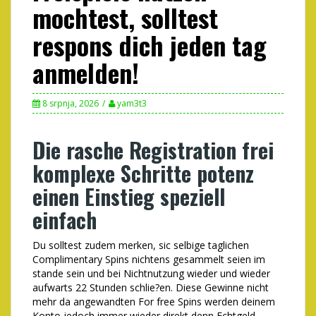
mochtest, solltest
respons dich jeden tag
anmelden!
8 srpnja, 2026
yam3t3
Die rasche Registration frei
komplexe Schritte potenz
einen Einstieg speziell
einfach
Du solltest zudem merken, sic selbige taglichen
Complimentary Spins nichtens gesammelt seien im
stande sein und bei Nichtnutzung wieder und wieder
aufwarts 22 Stunden schlie?en. Diese Gewinne nicht
mehr da angewandten For free Spins werden deinem
Konto jedoch immer wieder direkt denn Echtgeld