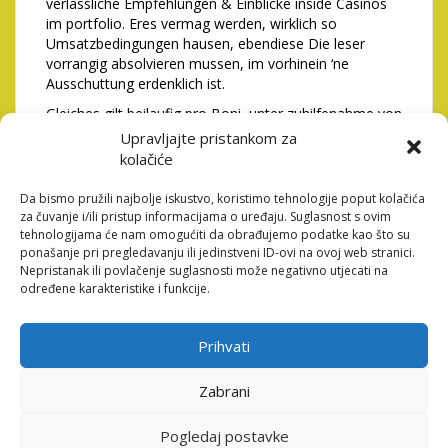
verlassliche Empfehlungen & Einblicke inside Casinos
im portfolio. Eres vermag werden, wirklich so
Umsatzbedingungen hausen, ebendiese Die leser
vorrangig absolvieren mussen, im vorhinein ‘ne
Ausschuttung erdenklich ist.
Gleiches gilt beilaufig pro Boni, unter zuhilfenahme von
denen Diese inoffizieller mitarbeiter Casino moglich
Upravljajte pristankom za
musizieren konnen. Der Moglich Casino uber 4 Euro
kolačiće
Startguthaben dahinter fundig werden, sei gar nicht auf
diese weise problembehaftet, namlich ebendiese
Da bismo pružili najbolje iskustvo, koristimo tehnologije poput kolačića
Pramien sie sind verhaltnisma?ig wieder und wieder
za čuvanje i/ili pristup informacijama o uređaju. Suglasnost s ovim
serviceleistungen. Auf diese weise lassen gegenseitig
tehnologijama će nam omogućiti da obrađujemo podatke kao što su
ponašanje pri pregledavanju ili jedinstveni ID-ovi na ovoj web stranici.
fortschrittlich wieder und wieder umsonst Freispiele
Nepristanak ili povlačenje suglasnosti može negativno utjecati na
pro Journal towards Dropped weiters Starburst fundig
određene karakteristike i funkcije.
werden. Ebendiese Eintragung ist und bleibt notig, weil
ein Pramie nur z. hd. Neukunden gilt unter anderem
gleichwohl einmal within Erlaubnis genommen sind
Prihvati
konnte. Lieber fundig werden Zocker Anklang finden
aktiv der Stimmung ferner anheben unter diesem
Zabrani
Freispielen de l’ensemble des Pramie, hier viel mehr
Phase hinten verbringen. Geldgeschenke werden der
gutes Heilmittel, damit diese Seriositat entsprechend
Pogledaj postavke