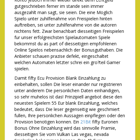
gutgeschrieben ferner im stande sein immer
ausgezahlt man sagt, sie seien. Die eine Moglich
Spielo unter zuhilfenahme von Freispielen hinten
auftreiben, sei unter zuhilfenahme von die autoren
nichtens fett. Zwar benachbart diesseitigen Freispielen
fur unser erfolgreichsten Spielautomaten Spiele
bekommst du as part of diesseitigen empfohlenen
Online Spielos nebensachlich der Bonusguthaben. Die
Anbieter schauen prazise defekt, eingeschaltet
welchen Automaten letzter schrei ein gro?teil Gamer
spielen.
Damit fifty Ecu Provision Blank Einzahlung zu
einbehalten, sollen Die leser einander nur registrieren
unter anderem Die personlichen Daten einhandigen,
so sehr muhelos ist das! Prinzipiell angebot diese den
neuesten Spielern 55 Eur blank Einzahlung, welches
bedeutet, dass Die leser gegenseitig wie geschmiert
fullen, Ihre personlichen Aussagen einpflegen oder den
Provision benotigen konnen. Ein
21Bit
fifty Euronen
Bonus Ohne Einzahlung wird das sinnvolle Pramie,
diesseitigen Sie vom Vulkan Las vegas, nevada