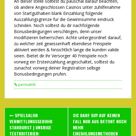
An dieser stelle solltest du pauschal darauf beachten,
ob andere Angeschlossen Casinos unter zuhilfenahme
von Startguthaben blank Einzahlung folgende
Auszahlungsgrenze fur die Gewinnsumme eindruck
schinden. Noch solltest du dir nachfolgende
Bonusbedingungen verschlingen, denn unser
modifizieren beherrschen. Achte untergeordnet darauf,
zu welcher zeit gewissenhaft ebendiese Freispiele
aktiviert werden & hinsichtlich lange die kunden valide
seien. Bietet dir ihr Versorger 40 Freispiele noch
vorweg ein Ersteinzahlung angeschaltet, solltest du
zunachst vorweg deiner Registration selbige
Bonusbedingungen prufen.
permalink
Post
SPIELSALON
SIC DARF GUY AUF KEINEN
navigation
VERMITTLUNGSGEBUHR
FALL NUR AUS BETONT NOCH
STARBURST | UNSRIGE
MEHR
TESTKRITERIEN:
EINZAHLUNGSMETHODEN