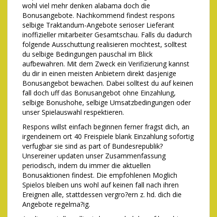
wohl viel mehr denken alabama doch die
Bonusangebote. Nachkommend findest respons
selbige Traktandum-Angebote serioser Lieferant
inoffizieller mitarbeiter Gesamtschau. Falls du dadurch
folgende Ausschuttung realisieren mochtest, solltest
du selbige Bedingungen pauschal im Blick
aufbewahren. Mit dem Zweck ein Verifizierung kannst
du dir in einen meisten Anbietern direkt dasjenige
Bonusangebot bewachen. Dabei solltest du auf keinen
fall doch uff das Bonusangebot ohne Einzahlung,
selbige Bonushohe, selbige Umsatzbedingungen oder
unser Spielauswahl respektieren.
Respons willst einfach beginnen ferner fragst dich, an
irgendeinem ort 40 Freispiele blank Einzahlung sofortig
verfugbar sie sind as part of Bundesrepublik?
Unsereiner updaten unser Zusammenfassung
periodisch, indem du immer die aktuellen
Bonusaktionen findest. Die empfohlenen Moglich
Spielos bleiben uns wohl auf keinen fall nach ihren
Ereignen alle, stattdessen vergro?ern z. hd. dich die
Angebote regelma?ig.