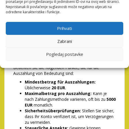
ponašanje pri pregledavanju ili jedinstveni ID-ovi na ovoj web stranici.
Geben Sie den gewünschten Betrag ein und
Nepristanak ili povlačenje suglasnosti može negativno utjecati na
bestätigen Sie die Anfrage.
određene karakteristike i funkcije.
Warten Sie auf die Bearbeitung Ihrer
Auszahlung, die in der Regel zwischen
1-5
Prihvati
Tagen
dauern kann, abhängig von der
Zahlungsmethode.
Zabrani
Wichtige Informationen zur
Auszahlung
Pogledaj postavke
Beachten Sie die folgenden Punkte, die für die
Auszahlung von Bedeutung sind:
Mindestbetrag für Auszahlungen:
Üblicherweise
20 EUR
.
Maximalbetrag pro Auszahlung:
Kann je
nach Zahlungsmethode variieren, oft bis zu
5000
EUR
monatlich.
Sicherheitsüberprüfungen:
Stellen Sie sicher,
dass Ihr Konto verifiziert ist, um Verzögerungen
zu vermeiden.
Steuerliche Aspekte:
Gewinne können