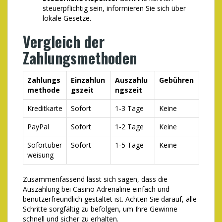
steuerpflichtig sein, informieren Sie sich über
lokale Gesetze.
Vergleich der
Zahlungsmethoden
Zahlungs
Einzahlun
Auszahlu
Gebühren
methode
gszeit
ngszeit
Kreditkarte
Sofort
1-3 Tage
Keine
PayPal
Sofort
1-2 Tage
Keine
Sofortüber
Sofort
1-5 Tage
Keine
weisung
Zusammenfassend lässt sich sagen, dass die
Auszahlung bei Casino Adrenaline einfach und
benutzerfreundlich gestaltet ist. Achten Sie darauf, alle
Schritte sorgfältig zu befolgen, um Ihre Gewinne
schnell und sicher zu erhalten.