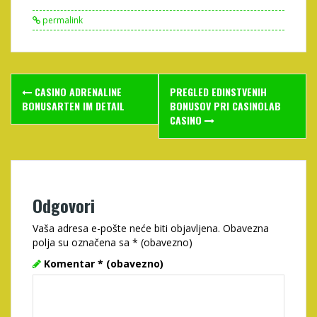
permalink
Post
CASINO ADRENALINE
PREGLED EDINSTVENIH
navigation
BONUSARTEN IM DETAIL
BONUSOV PRI CASINOLAB
CASINO
Odgovori
Vaša adresa e-pošte neće biti objavljena.
Obavezna
polja su označena sa
* (obavezno)
Komentar
* (obavezno)