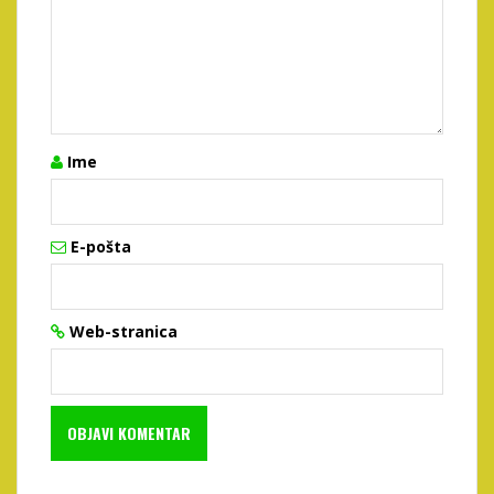
Ime
E-pošta
Web-stranica