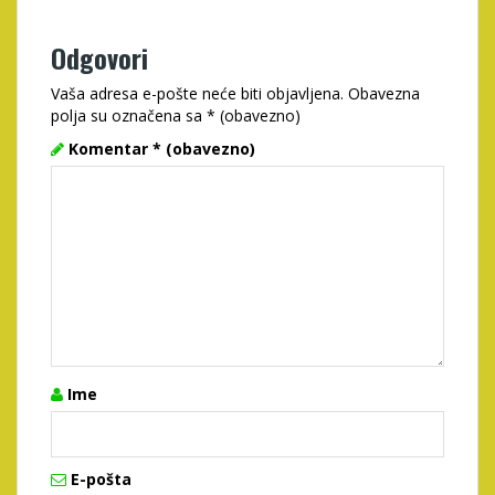
Odgovori
Vaša adresa e-pošte neće biti objavljena.
Obavezna
polja su označena sa
* (obavezno)
Komentar
* (obavezno)
Ime
E-pošta