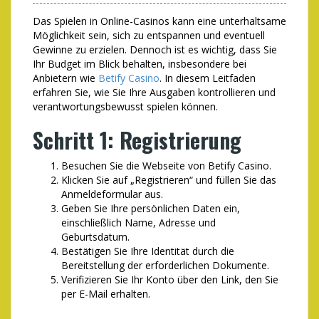
Das Spielen in Online-Casinos kann eine unterhaltsame
Möglichkeit sein, sich zu entspannen und eventuell
Gewinne zu erzielen. Dennoch ist es wichtig, dass Sie
Ihr Budget im Blick behalten, insbesondere bei
Anbietern wie
Betify Casino
. In diesem Leitfaden
erfahren Sie, wie Sie Ihre Ausgaben kontrollieren und
verantwortungsbewusst spielen können.
Schritt 1: Registrierung
Besuchen Sie die Webseite von Betify Casino.
Klicken Sie auf „Registrieren“ und füllen Sie das
Anmeldeformular aus.
Geben Sie Ihre persönlichen Daten ein,
einschließlich Name, Adresse und
Geburtsdatum.
Bestätigen Sie Ihre Identität durch die
Bereitstellung der erforderlichen Dokumente.
Verifizieren Sie Ihr Konto über den Link, den Sie
per E-Mail erhalten.