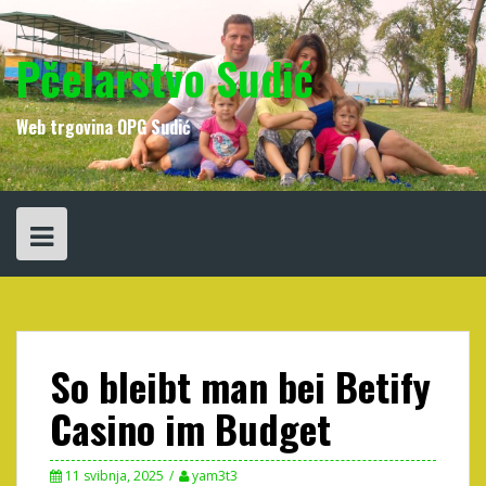
Skip
to
content
Pčelarstvo Sudić
Web trgovina OPG Sudić
So bleibt man bei Betify
Casino im Budget
11 svibnja, 2025
yam3t3