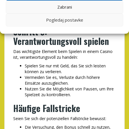
Wetten in den Spielen.
Überprüfen Sie regelmäßig Ihre
Zabrani
Spielgewohnheiten und passen Sie Ihre Limits
gegebenenfalls an.
Pogledaj postavke
Schritt 5:
Verantwortungsvoll spielen
Das wichtigste Element beim Spielen in einem Casino
ist, verantwortungsvoll zu handeln:
Spielen Sie nur mit Geld, das Sie sich leisten
können zu verlieren.
Vermeiden Sie es, Verluste durch höhere
Einsätze auszugleichen.
Nutzen Sie die Möglichkeit von Pausen, um Ihre
Spielzeit zu kontrollieren.
Häufige Fallstricke
Seien Sie sich der potenziellen Fallstricke bewusst:
Die Versuchung, den Bonus schnell zu nutzen,