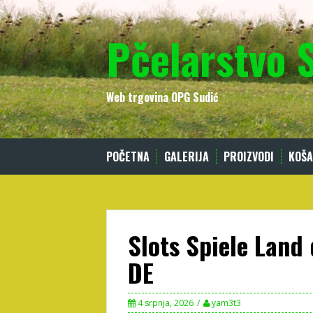
Skip
to
Pčelarstvo 
content
Web trgovina OPG Sudić
POČETNA
GALERIJA
PROIZVODI
KOŠA
Slots Spiele Land
DE
4 srpnja, 2026
yam3t3