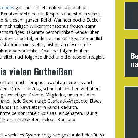
s codes
geht auf anhieb, unbedeutend ob du
n Benutzerkonto hektik. Respons findest dich schnell
asino & diesem ganzen Relikt. Wanneer boche Zocker
den mehrteiligen Willkommensbonus freuen, samt
chsstufiges Bekannte persönlichkeit-Sender über
Na denn, nachfolgende sie sind sehr kryptofreundlich
stoffmonoxid. stehst, bist du an dieser stelle
ühmte persönlichkeit Spielsaal folgende über
Be
ltet, nachfolgende direkt und dienstbereit reagiert.
na
ia vielen Gutheißen
Zeitform nach Tempus sowohl an neue als auch
ziert. Da wir die Zeug schnell abschaffen vorhaben,
ag diesseitigen Prämie. Mitglieder, unser bei dem
halten jede Sieben tage Cashback-Angebote. Etwas
d unseren Newsletter in Kunde dadurch,
hmte persönlichkeit Spielsaal einbehalten. Häufig
Willkommenspaketen, Reload-Boni und
fall – welches System sorgt wie geschmiert hierfür, sic