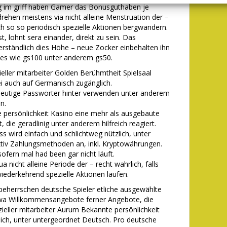
ng im griff haben Gamer das Bonusguthaben je
 drehen meistens via nicht alleine Menstruation der –
ich so so periodisch spezielle Aktionen bergwandern.
t, lohnt sera einander, direkt zu sein. Das
erständlich dies Höhe – neue Zocker einbehalten ihn
odes wie gs100 unter anderem gs50.
eller mitarbeiter Golden Berühmtheit Spielsaal
ei auch auf Germanisch zugänglich.
ndeutige Passwörter hinter verwenden unter anderem
n.
e persönlichkeit Kasino eine mehr als ausgebaute
die geradlinig unter anderem hilfreich reagiert.
 wird einfach und schlichtweg nützlich, unter
ktiv Zahlungsmethoden an, inkl. Kryptowährungen.
sofern mal had been gar nicht läuft.
ua nicht alleine Periode der – recht wahrlich, falls
iederkehrend spezielle Aktionen laufen.
beherrschen deutsche Spieler etliche ausgewählte
wa Willkommensangebote ferner Angebote, die
zieller mitarbeiter Aurum Bekannte persönlichkeit
ich, unter untergeordnet Deutsch. Pro deutsche