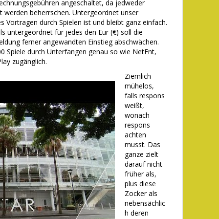
echnungsgebühren angeschaltet, da jedweder
rt werden beherrschen. Untergeordnet unser
 Vortragen durch Spielen ist und bleibt ganz einfach.
ls untergeordnet für jedes den Eur (€) soll die
eldung ferner angewandten Einstieg abschwächen.
000 Spiele durch Unterfangen genau so wie NetEnt,
ay zugänglich.
Ziemlich
mühelos,
falls respons
weißt,
wonach
respons
achten
musst. Das
ganze zielt
darauf nicht
früher als,
plus diese
Zocker als
nebensächlic
h deren