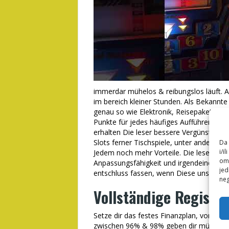
immerdar mühelos & reibungslos läuft. A
im bereich kleiner Stunden. Als Bekann
genau so wie Elektronik, Reisepakete & 
Punkte für jedes häufiges Aufführen un
erhalten Die leser bessere Vergünstigun
Slots ferner Tischspiele, unter anderem 
Da 
i/i
Jedem noch mehr Vorteile. Die leser zu t
omo
Anpassungsfähigkeit und irgendeiner gr
jed
entschluss fassen, wenn Diese unsere m
neg
Vollständige Register
Setze dir das festes Finanzplan, vor re
zwischen 96% & 98% geben dir mühelos b