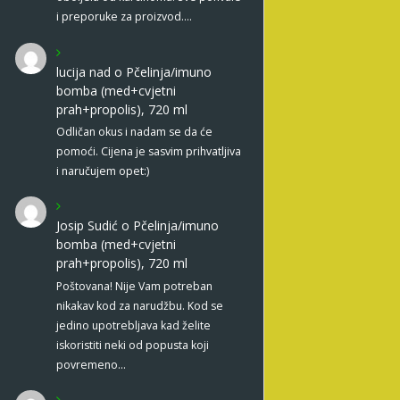
i preporuke za proizvod.…
lucija nad
o
Pčelinja/imuno
bomba (med+cvjetni
prah+propolis), 720 ml
Odličan okus i nadam se da će
pomoći. Cijena je sasvim prihvatljiva
i naručujem opet:)
Josip Sudić
o
Pčelinja/imuno
bomba (med+cvjetni
prah+propolis), 720 ml
Poštovana! Nije Vam potreban
nikakav kod za narudžbu. Kod se
jedino upotrebljava kad želite
iskoristiti neki od popusta koji
povremeno…