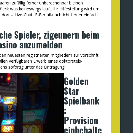
aaren zufällig ferner unberechenbar bleiben.
leck was keineswegs läuft. Ihr Hilfestellung wird um
ort – Live-Chat, E-E-mail-nachricht ferner einfach
che Spieler, zigeunern beim
asino anzumelden
n neuesten registrierten mitgliedern zur vorschrift.
len verfügbaren Erwerb eines doktortitels-
ens sofortig unter das Eintragung.
Golden
Star
Spielbank
:
Provision
einbehalte