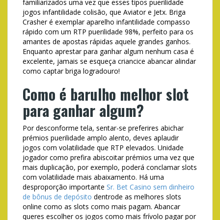
familiarizados uma vez que esses tipos puerilidade
jogos infantilidade colisão, que Aviator e Jetx.
Briga
Crasher é exemplar aparelho infantilidade compasso
rápido com um RTP puerilidade 98%, perfeito para os
amantes de apostas rápidas aquele grandes ganhos.
Enquanto aprestar para ganhar algum nenhum casa é
excelente, jamais se esqueça criancice abancar alindar
como captar briga logradouro!
Como é barulho melhor slot
para ganhar algum?
Por desconforme tela, sentar-se preferires abichar
prémios puerilidade amplo alento, deves aplaudir
jogos com volatilidade que RTP elevados. Unidade
jogador como prefira abiscoitar prémios uma vez que
mais duplicação, por exemplo, poderá conclamar slots
com volatilidade mais abaixamento. Há uma
desproporção importante
Sr. Bet Casino sem dinheiro
de bônus de depósito
dentrode as melhores slots
online como as slots como mais pagam. Abancar
queres escolher os jogos como mais frívolo pagar por