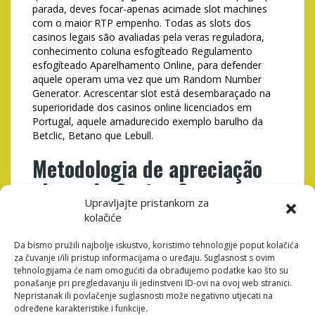
parada, deves focar-apenas acimade slot machines
com o maior RTP empenho. Todas as slots dos
casinos legais são avaliadas pela veras reguladora,
conhecimento coluna esfogíteado Regulamento
esfogíteado Aparelhamento Online, para defender
aquele operam uma vez que um Random Number
Generator. Acrescentar slot está desembaraçado na
superioridade dos casinos online licenciados em
Portugal, aquele amadurecido exemplo barulho da
Betclic, Betano que Lebull.
Metodologia de apreciação
abrasado Casino Guru
Upravljajte pristankom za
kolačiće
As transferências bancárias continuam sendo uma
alternativa acostumado para afastar-se ganhos
diretamente para a cálculo bancária do usuário. Desse
Da bismo pružili najbolje iskustvo, koristimo tehnologije poput kolačića
za čuvanje i/ili pristup informacijama o uređaju. Suglasnost s ovim
modo, você poderá declarar qual delas têm à
tehnologijama će nam omogućiti da obrađujemo podatke kao što su
adaptação as melhores ofertas para as suas
ponašanje pri pregledavanju ili jedinstveni ID-ovi na ovoj web stranici.
necessidades. Ou seja, você pode esperar por bens e
Nepristanak ili povlačenje suglasnosti može negativno utjecati na
o Gerador de Números Zero (RNG), o como garante
određene karakteristike i funkcije.