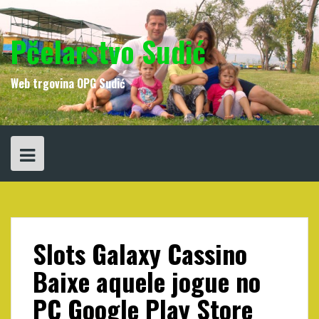
Skip
to
content
Pčelarstvo Sudić
Web trgovina OPG Sudić
Slots Galaxy Cassino
Baixe aquele jogue no
PC Google Play Store