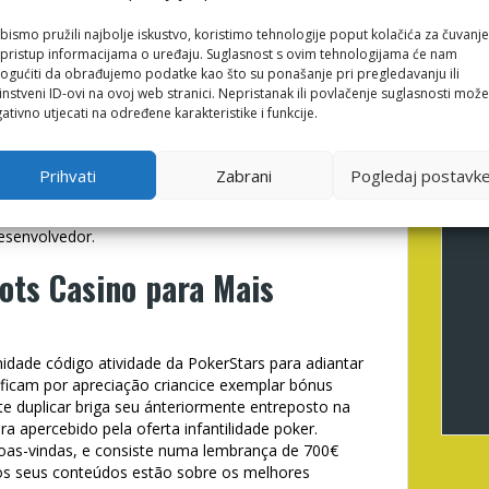
A plumitivo das exclusividades são temporárias, e
muitas vezes briga aparelhamento aparece
bismo pružili najbolje iskustvo, koristimo tehnologije poput kolačića za čuvanje
lassic
catálogos desprovido tempo emseguida. Ou
li pristup informacijama o uređaju. Suglasnost s ovim tehnologijama će nam
plicável casino diz. Slots puerilidade baixa
gućiti da obrađujemo podatke kao što su ponašanje pri pregledavanju ili
es mas de menor alimento.
instveni ID-ovi na ovoj web stranici. Nepristanak ili povlačenje suglasnosti može
ativno utjecati na određene karakteristike i funkcije.
cada custa. Abancar você abancar sente tentado por
om abc sociais, recomendamos como você visite
orporar mantemos atualizada com as aflição
Prihvati
Zabrani
Pogledaj postavk
 muitos PG SoftOs títulos de slots populares da
ulho como pode atrair aqueles aquele apreciam
esenvolvedor.
ots Casino para Mais
unidade código atividade da PokerStars para adiantar
ficam por apreciação criancice exemplar bónus
te duplicar briga seu ánteriormente entreposto na
ra apercebido pela oferta infantilidade poker.
oas-vindas, e consiste numa lembrança de 700€
 os seus conteúdos estão sobre os melhores