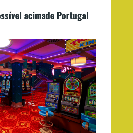
essível acimade Portugal