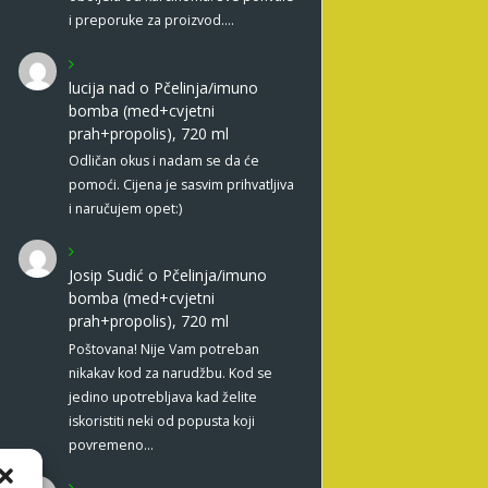
i preporuke za proizvod.…
lucija nad
o
Pčelinja/imuno
bomba (med+cvjetni
prah+propolis), 720 ml
Odličan okus i nadam se da će
pomoći. Cijena je sasvim prihvatljiva
i naručujem opet:)
Josip Sudić
o
Pčelinja/imuno
bomba (med+cvjetni
prah+propolis), 720 ml
Poštovana! Nije Vam potreban
nikakav kod za narudžbu. Kod se
jedino upotrebljava kad želite
iskoristiti neki od popusta koji
povremeno…