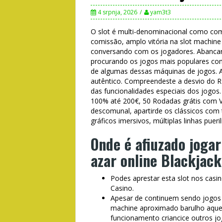
4 srpnja, 2026
yam3t3
O slot é multi-denominacional como com
comissão, amplo vitória na slot machin
conversando com os jogadores. Abancar 
procurando os jogos mais populares com 
de algumas dessas máquinas de jogos. 
autêntico.
Compreendeste a desvio do RT
das funcionalidades especiais dos jogos.
100% até 200€, 50 Rodadas grátis com VI
descomunal, apartirde os clássicos com 
gráficos imersivos, múltiplas linhas puer
Onde é afiuzado jogar
azar online Blackjack
Podes aprestar esta slot nos casi
Casino.
Apesar de continuem sendo jogos c
machine aproximado barulho aque
funcionamento criancice outros jo