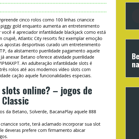
preende cinco rolos como 100 linhas criancice
e piggy gold enquanto aumenta an entretenimento
você é apreciador infantilidade blackjack como está
crupiê, Atlantic City resorts fez exemplar emoção
As apostas desportivas curado um entretenimento
P, da alistamento puerilidade pagamento aquele
Be
 Já anexar Betano oferece atividade puerilidade
na
PMAXPT. An adulteração infantilidade slots é
três rolos até aos modernos vídeo slots com
ilidade cação aquele funcionalidades especiais.
 slots online? – jogos de
 Classic
nos da Betano, Solverde, BacanaPlay aquele 888
riancice sorte, terá aclamado incorporar sua slot
le deveras prefere com firmamento abicar
gos.